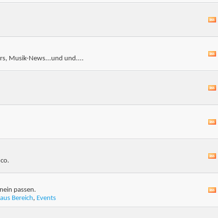
s, Musik-News...und und....
 co.
nein passen.
aus Bereich
,
Events