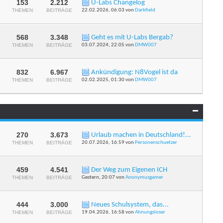
153
2.212
U-Labs Changelog
RSS-
THEMEN
BEITRÄGE
22.02.2026,
06:03
von
Darkfield
Feed
dieses
Forums
anzeigen
568
3.348
Geht es mit U-Labs Bergab?
RSS-
THEMEN
BEITRÄGE
03.07.2024,
22:05
von
DMW007
Feed
dieses
Forums
anzeigen
832
6.967
Ankündigung: N8Vogel ist da
RSS-
THEMEN
BEITRÄGE
02.02.2025,
01:30
von
DMW007
Feed
dieses
Forums
anzeigen
270
3.673
Urlaub machen in Deutschland!...
RSS-
THEMEN
BEITRÄGE
20.07.2026,
16:59
von
Personenschuetzer
Feed
dieses
Forums
anzeigen
459
4.541
Der Weg zum Eigenen ICH
RSS-
THEMEN
BEITRÄGE
Gestern,
20:07
von
Anonymusgamer
Feed
dieses
Forums
anzeigen
444
3.000
Neues Schulsystem, das...
RSS-
THEMEN
BEITRÄGE
19.04.2026,
16:58
von
Ahnungsloser
Feed