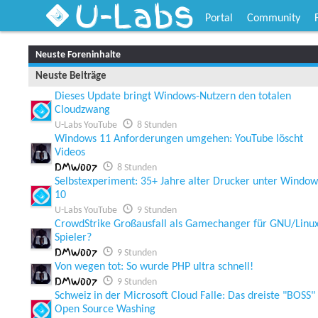
U-Labs
Portal
Community
Neuste Foreninhalte
Neuste Beiträge
Dieses Update bringt Windows-Nutzern den totalen
Cloudzwang
U-Labs YouTube
8 Stunden
Windows 11 Anforderungen umgehen: YouTube löscht
Videos
DMW007
8 Stunden
Selbstexperiment: 35+ Jahre alter Drucker unter Window
10
U-Labs YouTube
9 Stunden
CrowdStrike Großausfall als Gamechanger für GNU/Linu
Spieler?
DMW007
9 Stunden
Von wegen tot: So wurde PHP ultra schnell!
DMW007
9 Stunden
Schweiz in der Microsoft Cloud Falle: Das dreiste "BOSS"
Open Source Washing