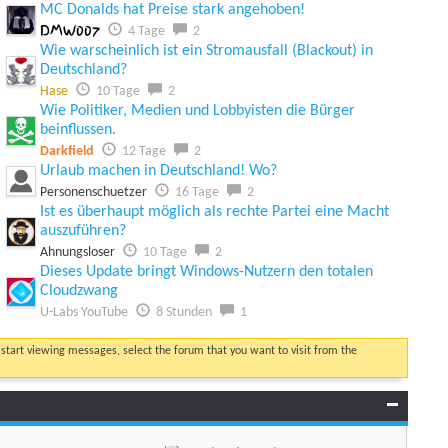
MC Donalds hat Preise stark angehoben!
DMW007
4 Tage
2
Wie warscheinlich ist ein Stromausfall (Blackout) in
Deutschland?
Hase
10 Tage
2
Wie Politiker, Medien und Lobbyisten die Bürger
beinflussen.
Darkfield
12 Tage
2
Urlaub machen in Deutschland! Wo?
Personenschuetzer
16 Tage
2
Ist es überhaupt möglich als rechte Partei eine Macht
auszuführen?
Ahnungsloser
10 Tage
2
Dieses Update bringt Windows-Nutzern den totalen
Cloudzwang
U-Labs YouTube
8 Stunden
1
o start viewing messages, select the forum that you want to visit from the