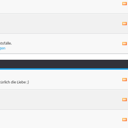
sfälle.
gen
rlich die Liebe ;)