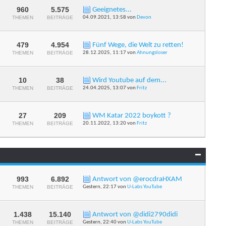
Forums
anzeigen
960
5.575
Geeignetes...
RSS-
THEMEN
BEITRÄGE
04.09.2021,
13:58
von
Devon
Feed
dieses
Forums
anzeigen
479
4.954
Fünf Wege, die Welt zu retten!
RSS-
THEMEN
BEITRÄGE
28.12.2025,
11:17
von
Ahnungsloser
Feed
dieses
Forums
anzeigen
10
38
Wird Youtube auf dem...
RSS-
THEMEN
BEITRÄGE
24.04.2025,
13:07
von
Fritz
Feed
dieses
Forums
anzeigen
27
209
WM Katar 2022 boykott ?
RSS-
THEMEN
BEITRÄGE
20.11.2022,
13:20
von
Fritz
Feed
dieses
Forums
anzeigen
993
6.892
Antwort von @erocdraHXAM
RSS-
THEMEN
BEITRÄGE
Gestern,
22:17
von
U-Labs YouTube
Feed
dieses
Forums
anzeigen
1.438
15.140
Antwort von @didi2790didi
RSS-
THEMEN
BEITRÄGE
Gestern,
22:40
von
U-Labs YouTube