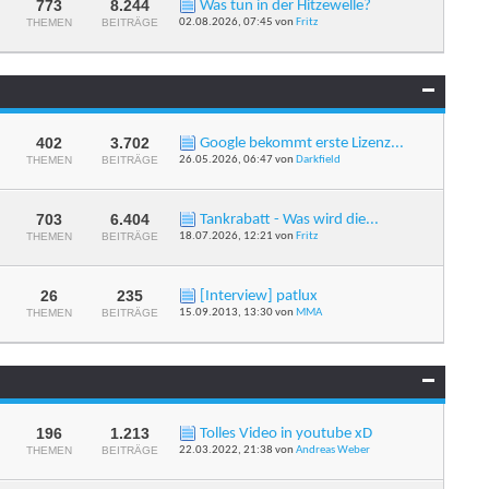
anzeigen
773
8.244
Was tun in der Hitzewelle?
RSS-
THEMEN
BEITRÄGE
02.08.2026,
07:45
von
Fritz
Feed
dieses
Forums
anzeigen
402
3.702
Google bekommt erste Lizenz...
RSS-
THEMEN
BEITRÄGE
26.05.2026,
06:47
von
Darkfield
Feed
dieses
Forums
anzeigen
703
6.404
Tankrabatt - Was wird die...
RSS-
THEMEN
BEITRÄGE
18.07.2026,
12:21
von
Fritz
Feed
dieses
Forums
anzeigen
26
235
[Interview] patlux
RSS-
THEMEN
BEITRÄGE
15.09.2013,
13:30
von
MMA
Feed
dieses
Forums
anzeigen
196
1.213
Tolles Video in youtube xD
RSS-
THEMEN
BEITRÄGE
22.03.2022,
21:38
von
Andreas Weber
Feed
dieses