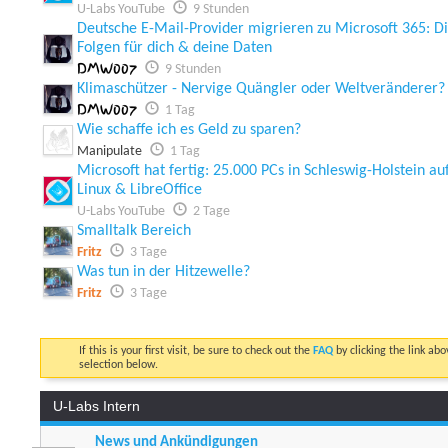
U-Labs YouTube
9 Stunden
Deutsche E-Mail-Provider migrieren zu Microsoft 365: D
Folgen für dich & deine Daten
DMW007
9 Stunden
Klimaschützer - Nervige Quängler oder Weltveränderer?
DMW007
1 Tag
Wie schaffe ich es Geld zu sparen?
Manipulate
1 Tag
Microsoft hat fertig: 25.000 PCs in Schleswig-Holstein au
Linux & LibreOffice
U-Labs YouTube
2 Tage
Smalltalk Bereich
Fritz
3 Tage
Was tun in der Hitzewelle?
Fritz
3 Tage
If this is your first visit, be sure to check out the
FAQ
by clicking the link ab
selection below.
U-Labs Intern
News und Ankündigungen