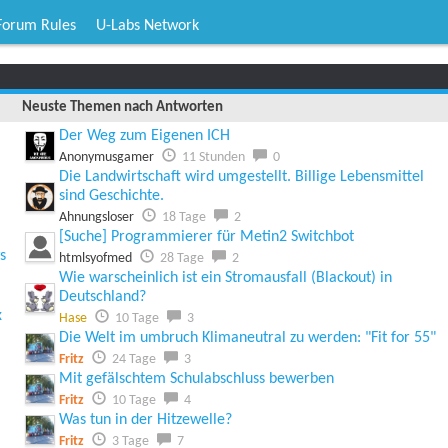
Forum Rules
U-Labs Network
Neuste Themen nach Antworten
Der Weg zum Eigenen ICH
Anonymusgamer
11 Stunden
0
Die Landwirtschaft wird umgestellt. Billige Lebensmittel
sind Geschichte.
Ahnungsloser
18 Tage
2
[Suche] Programmierer für Metin2 Switchbot
s
htmlsyofmed
28 Tage
2
Wie warscheinlich ist ein Stromausfall (Blackout) in
Deutschland?
x
Hase
10 Tage
3
Die Welt im umbruch Klimaneutral zu werden: "Fit for 55"
Fritz
24 Tage
3
Mit gefälschtem Schulabschluss bewerben
Fritz
10 Tage
4
Was tun in der Hitzewelle?
Fritz
3 Tage
7