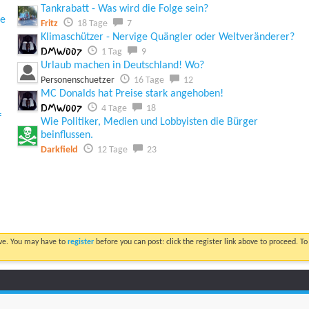
Tankrabatt - Was wird die Folge sein?
ie
Fritz
18 Tage
7
Klimaschützer - Nervige Quängler oder Weltveränderer?
DMW007
1 Tag
9
Urlaub machen in Deutschland! Wo?
Personenschuetzer
16 Tage
12
MC Donalds hat Preise stark angehoben!
DMW007
4 Tage
18
f
Wie Politiker, Medien und Lobbyisten die Bürger
beinflussen.
Darkfield
12 Tage
23
ove. You may have to
register
before you can post: click the register link above to proceed. T