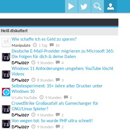
Heiß diskutiert
Wie schaffe ich es Geld zu sparen?
Manipulate
1 Tag
10
Deutsche E-Mail-Provider migrieren zu Microsoft 365:
Die Folgen für dich & deine Daten
DMW007
9 Stunden
4
Windows 11 Anforderungen umgehen: YouTube löscht
Videos
DMW007
8 Stunden
3
Selbstexperiment: 35+ Jahre alter Drucker unter
Windows 10
U-Labs YouTube
9 Stunden
3
CrowdStrike Großausfall als Gamechanger für
GNU/Linux Spieler?
DMW007
9 Stunden
2
Von wegen tot: So wurde PHP ultra schnell!
DMW007
9 Stunden
2