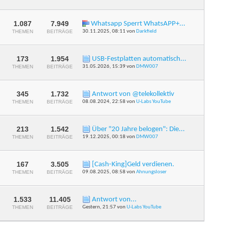
Feed
dieses
Forums
anzeigen
1.087
7.949
Whatsapp Sperrt WhatsAPP+...
RSS-
THEMEN
BEITRÄGE
30.11.2025,
08:11
von
Darkfield
Feed
dieses
Forums
anzeigen
173
1.954
USB-Festplatten automatisch...
RSS-
THEMEN
BEITRÄGE
31.05.2026,
15:39
von
DMW007
Feed
dieses
Forums
anzeigen
345
1.732
Antwort von @telekollektiv
RSS-
THEMEN
BEITRÄGE
08.08.2024,
22:58
von
U-Labs YouTube
Feed
dieses
Forums
anzeigen
213
1.542
Über "20 Jahre belogen": Die...
RSS-
THEMEN
BEITRÄGE
19.12.2025,
00:18
von
DMW007
Feed
dieses
Forums
anzeigen
167
3.505
[Cash-King]Geld verdienen.
RSS-
THEMEN
BEITRÄGE
09.08.2025,
08:58
von
Ahnungsloser
Feed
dieses
Forums
anzeigen
1.533
11.405
Antwort von...
RSS-
THEMEN
BEITRÄGE
Gestern,
21:57
von
U-Labs YouTube
Feed
dieses