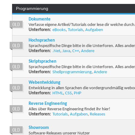
Programmierung
Dokumente
Verfasse eigene Artikel/Tutorials oder lese dir welche durch
Unterforen:
eBooks
,
Tutorials
,
Aufgaben
Hochsprachen
Sprachspezifische Dinge bitte in die Unterforen. Alles andere
Unterforen:
.Net
,
Java
,
C++
,
Andere
Skriptsprachen
Sprachspezifische Dinge bitte in die Unterforen. Alles andere
Unterforen:
Shellprogrammierung
,
Andere
Webentwicklung
Entwicklung in allen Sprachen die vordergrundmäßig webori
Unterforen:
HTML
,
CSS
,
PHP
Reverse Engineering
Alles über Reverse Engineering findet ihr hier!
Unterforen:
Tutorials
,
Aufgaben
,
Releases
Showroom
Software-Releases unserer Nutzer