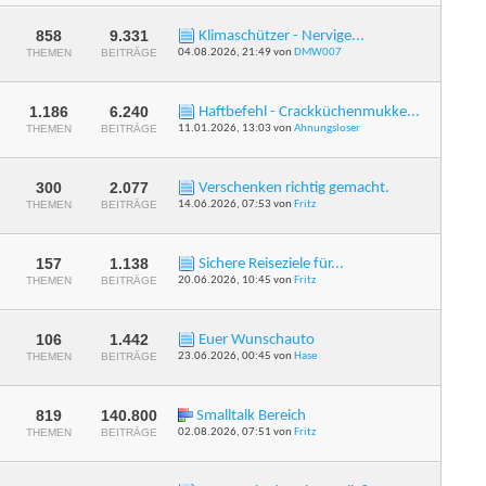
dieses
Forums
anzeigen
858
9.331
Klimaschützer - Nervige...
RSS-
THEMEN
BEITRÄGE
04.08.2026,
21:49
von
DMW007
Feed
dieses
Forums
anzeigen
1.186
6.240
Haftbefehl - Crackküchenmukke...
RSS-
THEMEN
BEITRÄGE
11.01.2026,
13:03
von
Ahnungsloser
Feed
dieses
Forums
anzeigen
300
2.077
Verschenken richtig gemacht.
RSS-
THEMEN
BEITRÄGE
14.06.2026,
07:53
von
Fritz
Feed
dieses
Forums
anzeigen
157
1.138
Sichere Reiseziele für...
RSS-
THEMEN
BEITRÄGE
20.06.2026,
10:45
von
Fritz
Feed
dieses
Forums
anzeigen
106
1.442
Euer Wunschauto
RSS-
THEMEN
BEITRÄGE
23.06.2026,
00:45
von
Hase
Feed
dieses
Forums
anzeigen
819
140.800
Smalltalk Bereich
RSS-
THEMEN
BEITRÄGE
02.08.2026,
07:51
von
Fritz
Feed
dieses
Forums