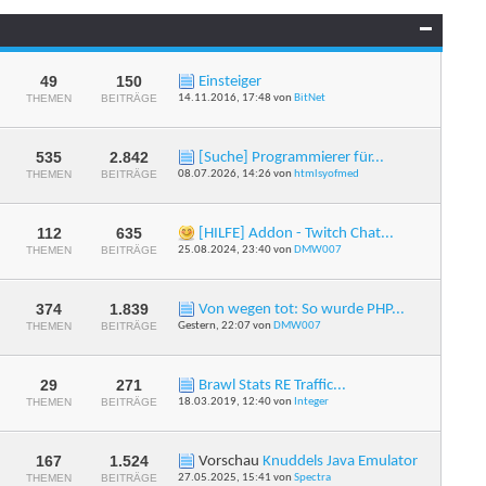
Forums
anzeigen
49
150
Einsteiger
RSS-
THEMEN
BEITRÄGE
14.11.2016,
17:48
von
BitNet
Feed
dieses
Forums
anzeigen
535
2.842
[Suche] Programmierer für...
RSS-
THEMEN
BEITRÄGE
08.07.2026,
14:26
von
htmlsyofmed
Feed
dieses
Forums
anzeigen
112
635
[HILFE] Addon - Twitch Chat...
RSS-
THEMEN
BEITRÄGE
25.08.2024,
23:40
von
DMW007
Feed
dieses
Forums
anzeigen
374
1.839
Von wegen tot: So wurde PHP...
RSS-
THEMEN
BEITRÄGE
Gestern,
22:07
von
DMW007
Feed
dieses
Forums
anzeigen
29
271
Brawl Stats RE Traffic...
RSS-
THEMEN
BEITRÄGE
18.03.2019,
12:40
von
Integer
Feed
dieses
Forums
anzeigen
167
1.524
Vorschau
Knuddels Java Emulator
RSS-
THEMEN
BEITRÄGE
27.05.2025,
15:41
von
Spectra