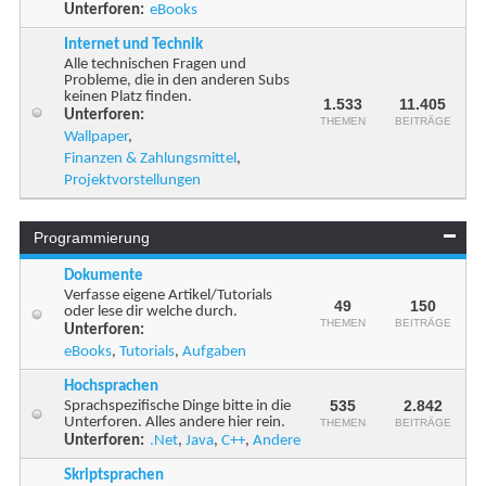
Unterforen:
eBooks
Internet und Technik
Alle technischen Fragen und
Probleme, die in den anderen Subs
keinen Platz finden.
1.533
11.405
Unterforen:
THEMEN
BEITRÄGE
Wallpaper
,
Finanzen & Zahlungsmittel
,
Projektvorstellungen
Programmierung
Dokumente
Verfasse eigene Artikel/Tutorials
49
150
oder lese dir welche durch.
THEMEN
BEITRÄGE
Unterforen:
eBooks
,
Tutorials
,
Aufgaben
Hochsprachen
535
2.842
Sprachspezifische Dinge bitte in die
Unterforen. Alles andere hier rein.
THEMEN
BEITRÄGE
Unterforen:
.Net
,
Java
,
C++
,
Andere
Skriptsprachen