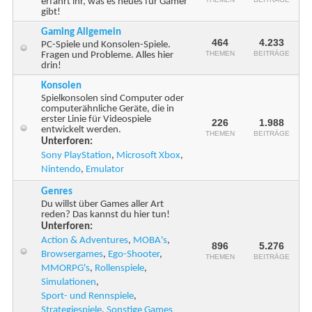
erfahrt ihr, was es neues für Gamer
gibt!
Gaming Allgemein
464
4.233
PC-Spiele und Konsolen-Spiele.
THEMEN
BEITRÄGE
Fragen und Probleme. Alles hier
drin!
Konsolen
Spielkonsolen sind Computer oder
computerähnliche Geräte, die in
erster Linie für Videospiele
226
1.988
entwickelt werden.
THEMEN
BEITRÄGE
Unterforen:
Sony PlayStation
,
Microsoft Xbox
,
Nintendo
,
Emulator
Genres
Du willst über Games aller Art
reden? Das kannst du hier tun!
Unterforen:
Action & Adventures
,
MOBA's
,
896
5.276
Browsergames
,
Ego-Shooter
,
THEMEN
BEITRÄGE
MMORPG's
,
Rollenspiele
,
Simulationen
,
Sport- und Rennspiele
,
Strategiespiele
,
Sonstige Games