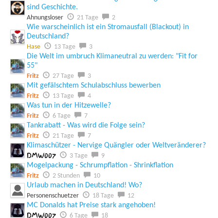
sind Geschichte.
Ahnungsloser
21 Tage
2
Wie warscheinlich ist ein Stromausfall (Blackout) in
Deutschland?
Hase
13 Tage
3
Die Welt im umbruch Klimaneutral zu werden: "Fit for
55"
Fritz
27 Tage
3
Mit gefälschtem Schulabschluss bewerben
Fritz
13 Tage
4
Was tun in der Hitzewelle?
Fritz
6 Tage
7
Tankrabatt - Was wird die Folge sein?
Fritz
21 Tage
7
Klimaschützer - Nervige Quängler oder Weltveränderer?
DMW007
3 Tage
9
Mogelpackung - Schrumpflation - Shrinkflation
Fritz
2 Stunden
10
Urlaub machen in Deutschland! Wo?
Personenschuetzer
18 Tage
12
MC Donalds hat Preise stark angehoben!
DMW007
6 Tage
18