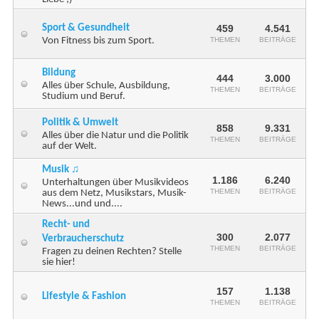
Sport & Gesundheit
459
4.541
Von Fitness bis zum Sport.
THEMEN
BEITRÄGE
Bildung
444
3.000
Alles über Schule, Ausbildung,
THEMEN
BEITRÄGE
Studium und Beruf.
Politik & Umwelt
858
9.331
Alles über die Natur und die Politik
THEMEN
BEITRÄGE
auf der Welt.
Musik ♫
1.186
6.240
Unterhaltungen über Musikvideos
THEMEN
BEITRÄGE
aus dem Netz, Musikstars, Musik-
News...und und....
Recht- und
300
2.077
Verbraucherschutz
THEMEN
BEITRÄGE
Fragen zu deinen Rechten? Stelle
sie hier!
157
1.138
Lifestyle & Fashion
THEMEN
BEITRÄGE