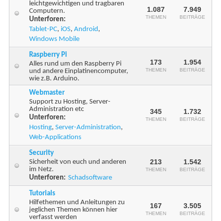
leichtgewichtigen und tragbaren
1.087
7.949
Computern.
THEMEN
BEITRÄGE
Unterforen:
Tablet-PC
,
iOS
,
Android
,
Windows Mobile
Raspberry Pi
173
1.954
Alles rund um den Raspberry Pi
THEMEN
BEITRÄGE
und andere Einplatinencomputer,
wie z.B. Arduino.
Webmaster
Support zu Hosting, Server-
Administration etc
345
1.732
Unterforen:
THEMEN
BEITRÄGE
Hosting
,
Server-Administration
,
Web-Applications
Security
213
1.542
Sicherheit von euch und anderen
im Netz.
THEMEN
BEITRÄGE
Unterforen:
Schadsoftware
Tutorials
Hilfethemen und Anleitungen zu
167
3.505
jeglichen Themen können hier
THEMEN
BEITRÄGE
verfasst werden