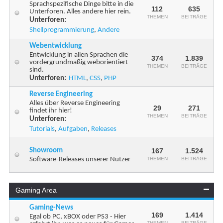
Sprachspezifische Dinge bitte in die
112
635
Unterforen. Alles andere hier rein.
THEMEN
BEITRÄGE
Unterforen:
Shellprogrammierung
,
Andere
Webentwicklung
Entwicklung in allen Sprachen die
374
1.839
vordergrundmäßig weborientiert
THEMEN
BEITRÄGE
sind.
Unterforen:
HTML
,
CSS
,
PHP
Reverse Engineering
Alles über Reverse Engineering
29
271
findet ihr hier!
THEMEN
BEITRÄGE
Unterforen:
Tutorials
,
Aufgaben
,
Releases
Showroom
167
1.524
Software-Releases unserer Nutzer
THEMEN
BEITRÄGE
Gaming Area
Gaming-News
169
1.414
Egal ob PC, xBOX oder PS3 - Hier
THEMEN
BEITRÄGE