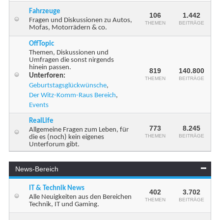
Fahrzeuge
106
1.442
Fragen und Diskussionen zu Autos,
THEMEN
BEITRÄGE
Mofas, Motorrädern & co.
OffTopic
Themen, Diskussionen und
Umfragen die sonst nirgends
hinein passen.
819
140.800
Unterforen:
THEMEN
BEITRÄGE
Geburtstagsglückwünsche
,
Der Witz-Komm-Raus Bereich
,
Events
RealLife
773
8.245
Allgemeine Fragen zum Leben, für
THEMEN
BEITRÄGE
die es (noch) kein eigenes
Unterforum gibt.
News-Bereich
IT & Technik News
402
3.702
Alle Neuigkeiten aus den Bereichen
THEMEN
BEITRÄGE
Technik, IT und Gaming.