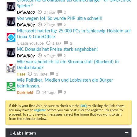
CrowdStrike Großausfall als Gamechanger für GNU/Linux
Spieler?
DMW007
2 Tage
2
Von wegen tot: So wurde PHP ultra schnell!
DMW007
2 Tage
2
Microsoft hat fertig: 25.000 PCs in Schleswig-Holstein auf
Linux & LibreOffice
U-Labs YouTube
1 Tag
2
MC Donalds hat Preise stark angehoben!
DMW007
6 Tage
2
Wie warscheinlich ist ein Stromausfall (Blackout) in
Deutschland?
Hase
13 Tage
2
Wie Politiker, Medien und Lobbyisten die Bürger
beinflussen.
Darkfield
14 Tage
2
If this is your first visit, be sure to check out the
FAQ
by clicking the link above.
You may have to
register
before you can post: click the register link above to
proceed. To start viewing messages, select the forum that you want to visit
from the selection below.
U-Labs Intern