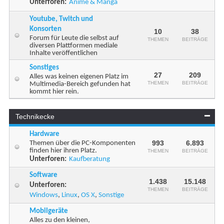
Unterforen:
Anime & Manga
Youtube, Twitch und
Konsorten
10
38
Forum für Leute die selbst auf
THEMEN
BEITRÄGE
diversen Plattformen mediale
Inhalte veröffentlichen
Sonstiges
27
209
Alles was keinen eigenen Platz im
THEMEN
BEITRÄGE
Multimedia-Bereich gefunden hat
kommt hier rein.
Technikecke
Hardware
993
6.893
Themen über die PC-Komponenten
finden hier ihren Platz.
THEMEN
BEITRÄGE
Unterforen:
Kaufberatung
Software
1.438
15.148
Unterforen:
THEMEN
BEITRÄGE
Windows
,
Linux
,
OS X
,
Sonstige
Mobilgeräte
Alles zu den kleinen,