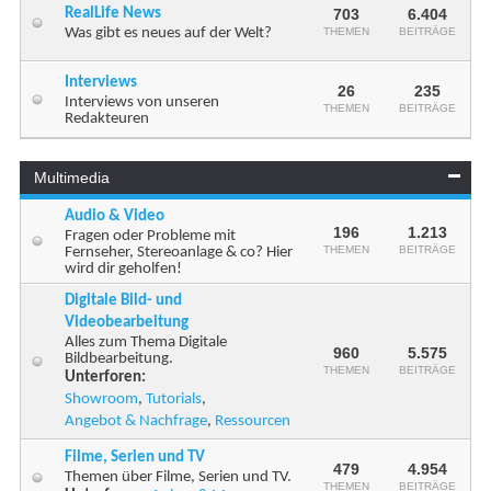
RealLife News
703
6.404
Was gibt es neues auf der Welt?
THEMEN
BEITRÄGE
Interviews
26
235
Interviews von unseren
THEMEN
BEITRÄGE
Redakteuren
Multimedia
Audio & Video
196
1.213
Fragen oder Probleme mit
THEMEN
BEITRÄGE
Fernseher, Stereoanlage & co? Hier
wird dir geholfen!
Digitale Bild- und
Videobearbeitung
Alles zum Thema Digitale
960
5.575
Bildbearbeitung.
THEMEN
BEITRÄGE
Unterforen:
Showroom
,
Tutorials
,
Angebot & Nachfrage
,
Ressourcen
Filme, Serien und TV
479
4.954
Themen über Filme, Serien und TV.
THEMEN
BEITRÄGE