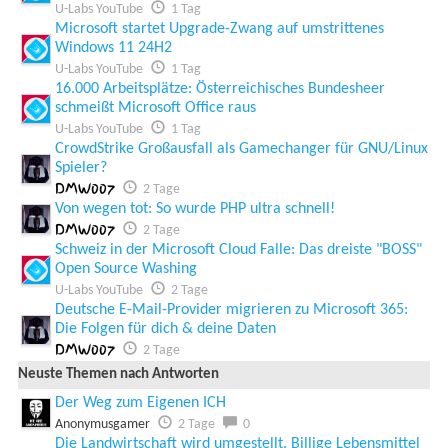
U-Labs YouTube
1 Tag
Microsoft startet Upgrade-Zwang auf umstrittenes
Windows 11 24H2
U-Labs YouTube
1 Tag
16.000 Arbeitsplätze: Österreichisches Bundesheer
schmeißt Microsoft Office raus
U-Labs YouTube
1 Tag
CrowdStrike Großausfall als Gamechanger für GNU/Linux
Spieler?
DMW007
2 Tage
Von wegen tot: So wurde PHP ultra schnell!
DMW007
2 Tage
Schweiz in der Microsoft Cloud Falle: Das dreiste "BOSS"
Open Source Washing
U-Labs YouTube
2 Tage
Deutsche E-Mail-Provider migrieren zu Microsoft 365:
Die Folgen für dich & deine Daten
DMW007
2 Tage
Neuste Themen nach Antworten
Der Weg zum Eigenen ICH
Anonymusgamer
2 Tage
0
Die Landwirtschaft wird umgestellt. Billige Lebensmittel