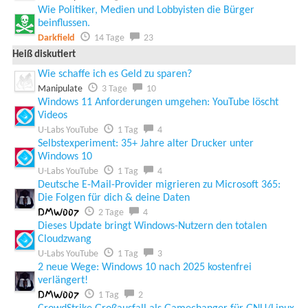
Wie Politiker, Medien und Lobbyisten die Bürger
beinflussen.
Darkfield
14 Tage
23
Heiß diskutiert
Wie schaffe ich es Geld zu sparen?
Manipulate
3 Tage
10
Windows 11 Anforderungen umgehen: YouTube löscht
Videos
U-Labs YouTube
1 Tag
4
Selbstexperiment: 35+ Jahre alter Drucker unter
Windows 10
U-Labs YouTube
1 Tag
4
Deutsche E-Mail-Provider migrieren zu Microsoft 365:
Die Folgen für dich & deine Daten
DMW007
2 Tage
4
Dieses Update bringt Windows-Nutzern den totalen
Cloudzwang
U-Labs YouTube
1 Tag
3
2 neue Wege: Windows 10 nach 2025 kostenfrei
verlängert!
DMW007
1 Tag
2