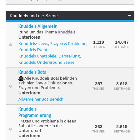
Knuddels und die Szene
Knuddels Allgemein
Rund um das Thema
Knuddels
.
Unterforen:
1.119
14.047
Knuddels-News
,
Fragen & Probleme
,
THEMEN
BEITRÄGE
Knuddels Events
,
Knuddels Chatspiele
,
Darstellung
,
Knuddels Underground Szene
Knuddels Bots
Alle Knuddels Bots befinden
sich hier. Sowie Diskussionen,
357
3.618
Fragen und Probleme.
THEMEN
BEITRÄGE
Unterforen:
Allgemeiner Bot-Bereich
Knuddels
Programmierung
Fragen und Probleme in diesen
Sub. Alles andere in die
363
2.619
Unterforen!
THEMEN
BEITRÄGE
Unterforen: