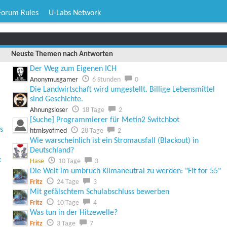
Forum Rules
U-Labs Network
Neuste Themen nach Antworten
Der Weg zum Eigenen ICH
Anonymusgamer
6 Stunden
0
Die Landwirtschaft wird umgestellt. Billige Lebensmittel
sind Geschichte.
Ahnungsloser
18 Tage
2
[Suche] Programmierer für Metin2 Switchbot
s
htmlsyofmed
28 Tage
2
Wie warscheinlich ist ein Stromausfall (Blackout) in
Deutschland?
x
Hase
10 Tage
3
Die Welt im umbruch Klimaneutral zu werden: "Fit for 55"
Fritz
24 Tage
3
Mit gefälschtem Schulabschluss bewerben
Fritz
10 Tage
4
Was tun in der Hitzewelle?
Fritz
3 Tage
7