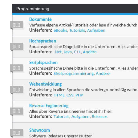
Programmierung
Dokumente
Verfasse eigene Artikel/Tutorials oder lese dir welche durch
Unterforen:
eBooks
,
Tutorials
,
Aufgaben
Hochsprachen
Sprachspezifische Dinge bitte in die Unterforen. Alles andere
Unterforen:
.Net
,
Java
,
C++
,
Andere
Skriptsprachen
Sprachspezifische Dinge bitte in die Unterforen. Alles andere
Unterforen:
Shellprogrammierung
,
Andere
Webentwicklung
Entwicklung in allen Sprachen die vordergrundmäßig webori
Unterforen:
HTML
,
CSS
,
PHP
Reverse Engineering
Alles über Reverse Engineering findet ihr hier!
Unterforen:
Tutorials
,
Aufgaben
,
Releases
Showroom
Software-Releases unserer Nutzer