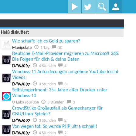
Heiß diskutiert
Wie schaffe ich es Geld zu sparen?
Manipulate
1 Tag
10
Deutsche E-Mail-Provider migrieren zu Microsoft 365:
Die Folgen für dich & deine Daten
DMW007
4 Stunden
4
Windows 11 Anforderungen umgehen: YouTube löscht
Videos
DMW007
3 Stunden
3
Selbstexperiment: 35+ Jahre alter Drucker unter
Windows 10
U-Labs YouTube
3 Stunden
3
CrowdStrike Großausfall als Gamechanger für
GNU/Linux Spieler?
DMW007
3 Stunden
2
Von wegen tot: So wurde PHP ultra schnell!
DMW007
4 Stunden
2