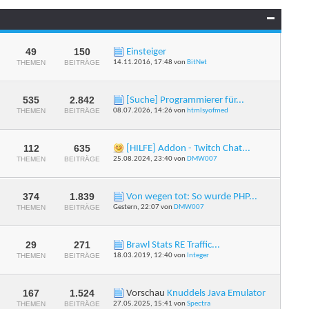
Forums
anzeigen
49
150
Einsteiger
RSS-
THEMEN
BEITRÄGE
14.11.2016,
17:48
von
BitNet
Feed
dieses
Forums
anzeigen
535
2.842
[Suche] Programmierer für...
RSS-
THEMEN
BEITRÄGE
08.07.2026,
14:26
von
htmlsyofmed
Feed
dieses
Forums
anzeigen
112
635
[HILFE] Addon - Twitch Chat...
RSS-
THEMEN
BEITRÄGE
25.08.2024,
23:40
von
DMW007
Feed
dieses
Forums
anzeigen
374
1.839
Von wegen tot: So wurde PHP...
RSS-
THEMEN
BEITRÄGE
Gestern,
22:07
von
DMW007
Feed
dieses
Forums
anzeigen
29
271
Brawl Stats RE Traffic...
RSS-
THEMEN
BEITRÄGE
18.03.2019,
12:40
von
Integer
Feed
dieses
Forums
anzeigen
167
1.524
Vorschau
Knuddels Java Emulator
RSS-
THEMEN
BEITRÄGE
27.05.2025,
15:41
von
Spectra