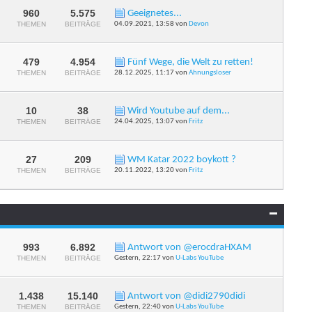
Forums
anzeigen
960
5.575
Geeignetes...
RSS-
THEMEN
BEITRÄGE
04.09.2021,
13:58
von
Devon
Feed
dieses
Forums
anzeigen
479
4.954
Fünf Wege, die Welt zu retten!
RSS-
THEMEN
BEITRÄGE
28.12.2025,
11:17
von
Ahnungsloser
Feed
dieses
Forums
anzeigen
10
38
Wird Youtube auf dem...
RSS-
THEMEN
BEITRÄGE
24.04.2025,
13:07
von
Fritz
Feed
dieses
Forums
anzeigen
27
209
WM Katar 2022 boykott ?
RSS-
THEMEN
BEITRÄGE
20.11.2022,
13:20
von
Fritz
Feed
dieses
Forums
anzeigen
993
6.892
Antwort von @erocdraHXAM
RSS-
THEMEN
BEITRÄGE
Gestern,
22:17
von
U-Labs YouTube
Feed
dieses
Forums
anzeigen
1.438
15.140
Antwort von @didi2790didi
RSS-
THEMEN
BEITRÄGE
Gestern,
22:40
von
U-Labs YouTube