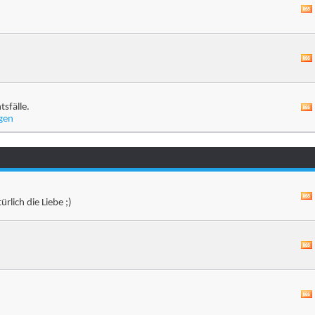
sfälle.
gen
rlich die Liebe ;)