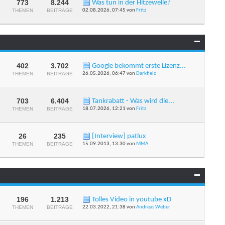
anzeigen
773
8.244
Was tun in der Hitzewelle?
RSS-
THEMEN
BEITRÄGE
02.08.2026,
07:45
von
Fritz
Feed
dieses
Forums
anzeigen
402
3.702
Google bekommt erste Lizenz...
RSS-
THEMEN
BEITRÄGE
26.05.2026,
06:47
von
Darkfield
Feed
dieses
Forums
anzeigen
703
6.404
Tankrabatt - Was wird die...
RSS-
THEMEN
BEITRÄGE
18.07.2026,
12:21
von
Fritz
Feed
dieses
Forums
anzeigen
26
235
[Interview] patlux
RSS-
THEMEN
BEITRÄGE
15.09.2013,
13:30
von
MMA
Feed
dieses
Forums
anzeigen
196
1.213
Tolles Video in youtube xD
RSS-
THEMEN
BEITRÄGE
22.03.2022,
21:38
von
Andreas Weber
Feed
dieses