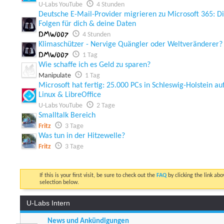
U-Labs YouTube
4 Stunden
Deutsche E-Mail-Provider migrieren zu Microsoft 365: D
Folgen für dich & deine Daten
DMW007
4 Stunden
Klimaschützer - Nervige Quängler oder Weltveränderer?
DMW007
1 Tag
Wie schaffe ich es Geld zu sparen?
Manipulate
1 Tag
Microsoft hat fertig: 25.000 PCs in Schleswig-Holstein au
Linux & LibreOffice
U-Labs YouTube
2 Tage
Smalltalk Bereich
Fritz
3 Tage
Was tun in der Hitzewelle?
Fritz
3 Tage
If this is your first visit, be sure to check out the
FAQ
by clicking the link ab
selection below.
U-Labs Intern
News und Ankündigungen