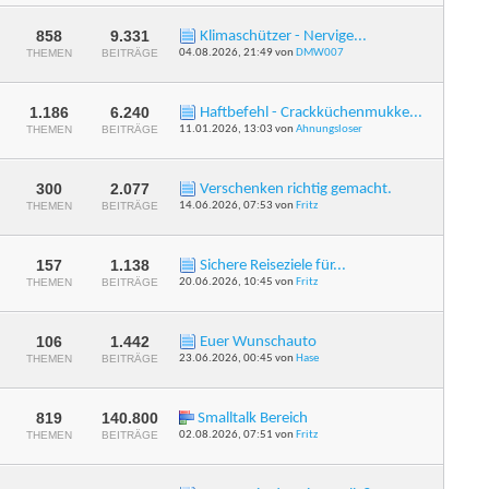
dieses
Forums
anzeigen
858
9.331
Klimaschützer - Nervige...
RSS-
THEMEN
BEITRÄGE
04.08.2026,
21:49
von
DMW007
Feed
dieses
Forums
anzeigen
1.186
6.240
Haftbefehl - Crackküchenmukke...
RSS-
THEMEN
BEITRÄGE
11.01.2026,
13:03
von
Ahnungsloser
Feed
dieses
Forums
anzeigen
300
2.077
Verschenken richtig gemacht.
RSS-
THEMEN
BEITRÄGE
14.06.2026,
07:53
von
Fritz
Feed
dieses
Forums
anzeigen
157
1.138
Sichere Reiseziele für...
RSS-
THEMEN
BEITRÄGE
20.06.2026,
10:45
von
Fritz
Feed
dieses
Forums
anzeigen
106
1.442
Euer Wunschauto
RSS-
THEMEN
BEITRÄGE
23.06.2026,
00:45
von
Hase
Feed
dieses
Forums
anzeigen
819
140.800
Smalltalk Bereich
RSS-
THEMEN
BEITRÄGE
02.08.2026,
07:51
von
Fritz
Feed
dieses
Forums