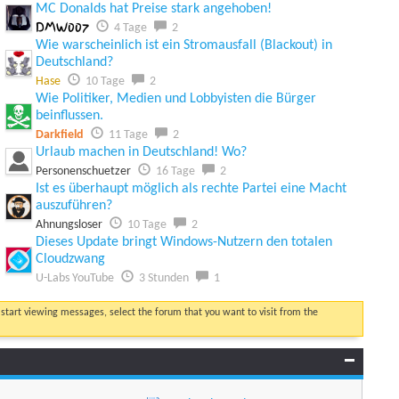
MC Donalds hat Preise stark angehoben!
DMW007
4 Tage
2
Wie warscheinlich ist ein Stromausfall (Blackout) in
Deutschland?
Hase
10 Tage
2
Wie Politiker, Medien und Lobbyisten die Bürger
beinflussen.
Darkfield
11 Tage
2
Urlaub machen in Deutschland! Wo?
Personenschuetzer
16 Tage
2
Ist es überhaupt möglich als rechte Partei eine Macht
auszuführen?
Ahnungsloser
10 Tage
2
Dieses Update bringt Windows-Nutzern den totalen
Cloudzwang
U-Labs YouTube
3 Stunden
1
o start viewing messages, select the forum that you want to visit from the