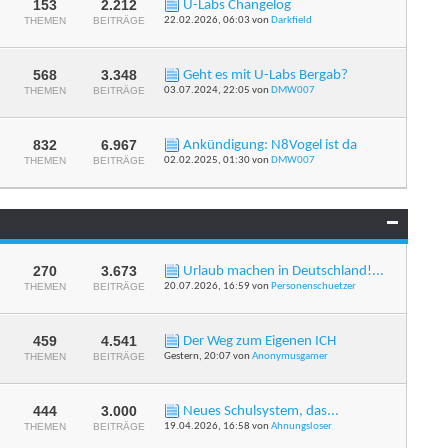
153
2.212
U-Labs Changelog
RSS-
THEMEN
BEITRÄGE
22.02.2026,
06:03
von
Darkfield
Feed
dieses
Forums
anzeigen
568
3.348
Geht es mit U-Labs Bergab?
RSS-
THEMEN
BEITRÄGE
03.07.2024,
22:05
von
DMW007
Feed
dieses
Forums
anzeigen
832
6.967
Ankündigung: N8Vogel ist da
RSS-
THEMEN
BEITRÄGE
02.02.2025,
01:30
von
DMW007
Feed
dieses
Forums
anzeigen
270
3.673
Urlaub machen in Deutschland!...
RSS-
THEMEN
BEITRÄGE
20.07.2026,
16:59
von
Personenschuetzer
Feed
dieses
Forums
anzeigen
459
4.541
Der Weg zum Eigenen ICH
RSS-
THEMEN
BEITRÄGE
Gestern,
20:07
von
Anonymusgamer
Feed
dieses
Forums
anzeigen
444
3.000
Neues Schulsystem, das...
RSS-
THEMEN
BEITRÄGE
19.04.2026,
16:58
von
Ahnungsloser
Feed