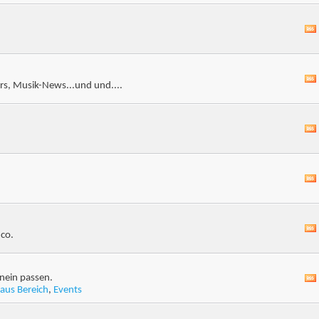
s, Musik-News...und und....
 co.
nein passen.
aus Bereich
,
Events