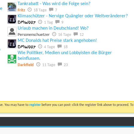
Tankrabatt - Was wird die Folge sein?
ie
Fritz
18 Tage
7
Klimaschützer - Nervige Quängler oder Weltveränderer?
DMW007
1 Tag
9
Urlaub machen in Deutschland! Wo?
Personenschuetzer
16 Tage
12
MC Donalds hat Preise stark angehoben!
DMW007
4 Tage
18
f
Wie Politiker, Medien und Lobbyisten die Bürger
beinflussen.
Darkfield
11 Tage
23
ove. You may have to
register
before you can post: click the register link above to proceed. T