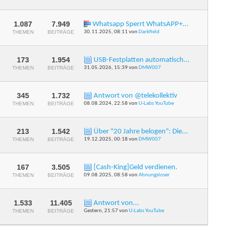
Feed
dieses
Forums
anzeigen
1.087
7.949
Whatsapp Sperrt WhatsAPP+...
RSS-
THEMEN
BEITRÄGE
30.11.2025,
08:11
von
Darkfield
Feed
dieses
Forums
anzeigen
173
1.954
USB-Festplatten automatisch...
RSS-
THEMEN
BEITRÄGE
31.05.2026,
15:39
von
DMW007
Feed
dieses
Forums
anzeigen
345
1.732
Antwort von @telekollektiv
RSS-
THEMEN
BEITRÄGE
08.08.2024,
22:58
von
U-Labs YouTube
Feed
dieses
Forums
anzeigen
213
1.542
Über "20 Jahre belogen": Die...
RSS-
THEMEN
BEITRÄGE
19.12.2025,
00:18
von
DMW007
Feed
dieses
Forums
anzeigen
167
3.505
[Cash-King]Geld verdienen.
RSS-
THEMEN
BEITRÄGE
09.08.2025,
08:58
von
Ahnungsloser
Feed
dieses
Forums
anzeigen
1.533
11.405
Antwort von...
RSS-
THEMEN
BEITRÄGE
Gestern,
21:57
von
U-Labs YouTube
Feed
dieses