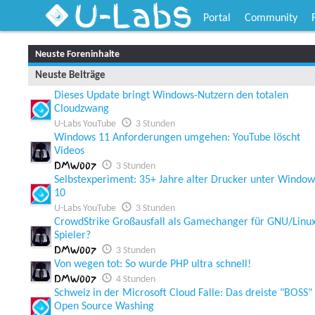
U-Labs
Portal
Community
Neuste Foreninhalte
Neuste Beiträge
Dieses Update bringt Windows-Nutzern den totalen
Cloudzwang
U-Labs YouTube
3 Stunden
Windows 11 Anforderungen umgehen: YouTube löscht
Videos
DMW007
3 Stunden
Selbstexperiment: 35+ Jahre alter Drucker unter Window
10
U-Labs YouTube
3 Stunden
CrowdStrike Großausfall als Gamechanger für GNU/Linu
Spieler?
DMW007
3 Stunden
Von wegen tot: So wurde PHP ultra schnell!
DMW007
4 Stunden
Schweiz in der Microsoft Cloud Falle: Das dreiste "BOSS"
Open Source Washing