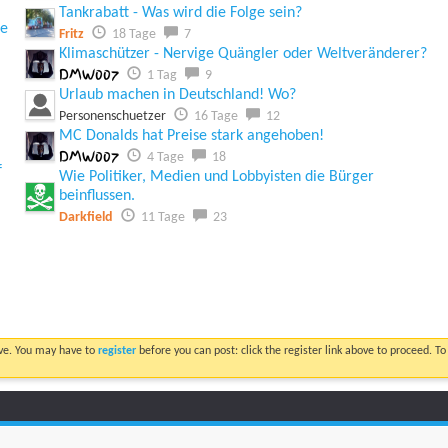
Tankrabatt - Was wird die Folge sein?
ie
Fritz
18 Tage
7
Klimaschützer - Nervige Quängler oder Weltveränderer?
DMW007
1 Tag
9
Urlaub machen in Deutschland! Wo?
Personenschuetzer
16 Tage
12
MC Donalds hat Preise stark angehoben!
DMW007
4 Tage
18
f
Wie Politiker, Medien und Lobbyisten die Bürger
beinflussen.
Darkfield
11 Tage
23
ove. You may have to
register
before you can post: click the register link above to proceed. T