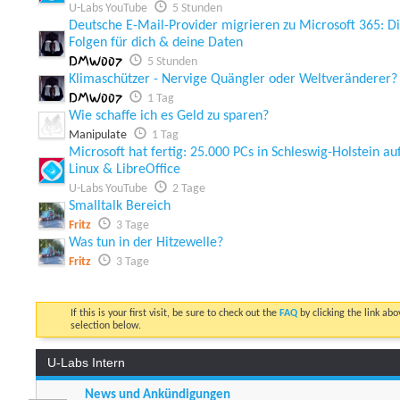
U-Labs YouTube
5 Stunden
Deutsche E-Mail-Provider migrieren zu Microsoft 365: D
Folgen für dich & deine Daten
DMW007
5 Stunden
Klimaschützer - Nervige Quängler oder Weltveränderer?
DMW007
1 Tag
Wie schaffe ich es Geld zu sparen?
Manipulate
1 Tag
Microsoft hat fertig: 25.000 PCs in Schleswig-Holstein au
Linux & LibreOffice
U-Labs YouTube
2 Tage
Smalltalk Bereich
Fritz
3 Tage
Was tun in der Hitzewelle?
Fritz
3 Tage
If this is your first visit, be sure to check out the
FAQ
by clicking the link ab
selection below.
U-Labs Intern
News und Ankündigungen