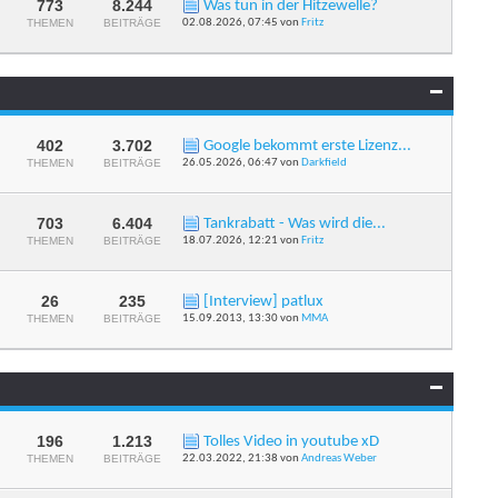
anzeigen
773
8.244
Was tun in der Hitzewelle?
RSS-
THEMEN
BEITRÄGE
02.08.2026,
07:45
von
Fritz
Feed
dieses
Forums
anzeigen
402
3.702
Google bekommt erste Lizenz...
RSS-
THEMEN
BEITRÄGE
26.05.2026,
06:47
von
Darkfield
Feed
dieses
Forums
anzeigen
703
6.404
Tankrabatt - Was wird die...
RSS-
THEMEN
BEITRÄGE
18.07.2026,
12:21
von
Fritz
Feed
dieses
Forums
anzeigen
26
235
[Interview] patlux
RSS-
THEMEN
BEITRÄGE
15.09.2013,
13:30
von
MMA
Feed
dieses
Forums
anzeigen
196
1.213
Tolles Video in youtube xD
RSS-
THEMEN
BEITRÄGE
22.03.2022,
21:38
von
Andreas Weber
Feed
dieses