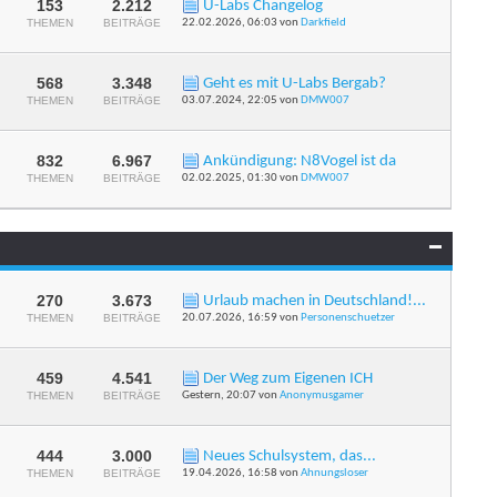
153
2.212
U-Labs Changelog
RSS-
THEMEN
BEITRÄGE
22.02.2026,
06:03
von
Darkfield
Feed
dieses
Forums
anzeigen
568
3.348
Geht es mit U-Labs Bergab?
RSS-
THEMEN
BEITRÄGE
03.07.2024,
22:05
von
DMW007
Feed
dieses
Forums
anzeigen
832
6.967
Ankündigung: N8Vogel ist da
RSS-
THEMEN
BEITRÄGE
02.02.2025,
01:30
von
DMW007
Feed
dieses
Forums
anzeigen
270
3.673
Urlaub machen in Deutschland!...
RSS-
THEMEN
BEITRÄGE
20.07.2026,
16:59
von
Personenschuetzer
Feed
dieses
Forums
anzeigen
459
4.541
Der Weg zum Eigenen ICH
RSS-
THEMEN
BEITRÄGE
Gestern,
20:07
von
Anonymusgamer
Feed
dieses
Forums
anzeigen
444
3.000
Neues Schulsystem, das...
RSS-
THEMEN
BEITRÄGE
19.04.2026,
16:58
von
Ahnungsloser
Feed