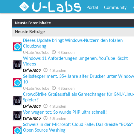
U-Labs
Portal
Community
Neuste Foreninhalte
Neuste Beiträge
Dieses Update bringt Windows-Nutzern den totalen
Cloudzwang
U-Labs YouTube
4 Stunden
Windows 11 Anforderungen umgehen: YouTube löscht
Videos
DMW007
4 Stunden
Selbstexperiment: 35+ Jahre alter Drucker unter Window
10
U-Labs YouTube
4 Stunden
CrowdStrike Großausfall als Gamechanger für GNU/Linu
Spieler?
DMW007
4 Stunden
Von wegen tot: So wurde PHP ultra schnell!
DMW007
5 Stunden
Schweiz in der Microsoft Cloud Falle: Das dreiste "BOSS"
Open Source Washing