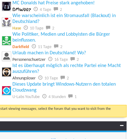
MC Donalds hat Preise stark angehoben!
DMW007
4 Tage
2
Wie warscheinlich ist ein Stromausfall (Blackout) in
Deutschland?
Hase
10 Tage
2
Wie Politiker, Medien und Lobbyisten die Bürger
beinflussen.
Darkfield
11 Tage
2
Urlaub machen in Deutschland! Wo?
Personenschuetzer
16 Tage
2
Ist es überhaupt möglich als rechte Partei eine Macht
auszuführen?
Ahnungsloser
10 Tage
2
Dieses Update bringt Windows-Nutzern den totalen
Cloudzwang
U-Labs YouTube
4 Stunden
1
o start viewing messages, select the forum that you want to visit from the