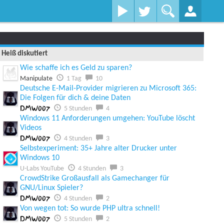
Heiß diskutiert
Wie schaffe ich es Geld zu sparen?
Manipulate
1 Tag
10
Deutsche E-Mail-Provider migrieren zu Microsoft 365:
Die Folgen für dich & deine Daten
DMW007
5 Stunden
4
Windows 11 Anforderungen umgehen: YouTube löscht
Videos
DMW007
4 Stunden
3
Selbstexperiment: 35+ Jahre alter Drucker unter
Windows 10
U-Labs YouTube
4 Stunden
3
CrowdStrike Großausfall als Gamechanger für
GNU/Linux Spieler?
DMW007
4 Stunden
2
Von wegen tot: So wurde PHP ultra schnell!
DMW007
5 Stunden
2