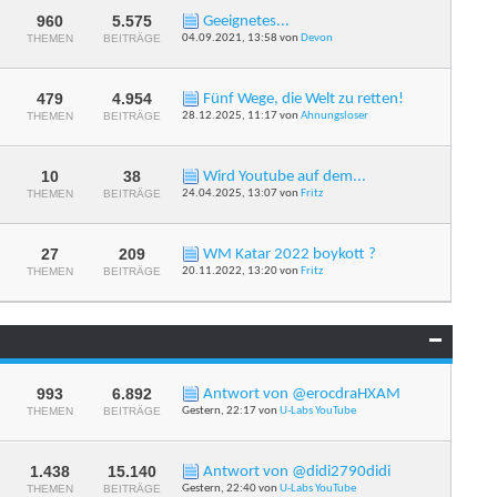
Forums
anzeigen
960
5.575
Geeignetes...
RSS-
THEMEN
BEITRÄGE
04.09.2021,
13:58
von
Devon
Feed
dieses
Forums
anzeigen
479
4.954
Fünf Wege, die Welt zu retten!
RSS-
THEMEN
BEITRÄGE
28.12.2025,
11:17
von
Ahnungsloser
Feed
dieses
Forums
anzeigen
10
38
Wird Youtube auf dem...
RSS-
THEMEN
BEITRÄGE
24.04.2025,
13:07
von
Fritz
Feed
dieses
Forums
anzeigen
27
209
WM Katar 2022 boykott ?
RSS-
THEMEN
BEITRÄGE
20.11.2022,
13:20
von
Fritz
Feed
dieses
Forums
anzeigen
993
6.892
Antwort von @erocdraHXAM
RSS-
THEMEN
BEITRÄGE
Gestern,
22:17
von
U-Labs YouTube
Feed
dieses
Forums
anzeigen
1.438
15.140
Antwort von @didi2790didi
RSS-
THEMEN
BEITRÄGE
Gestern,
22:40
von
U-Labs YouTube