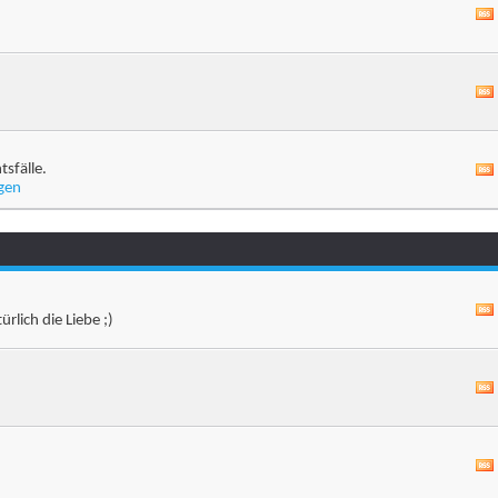
sfälle.
gen
rlich die Liebe ;)