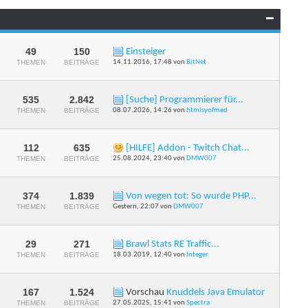
Forums
anzeigen
49
150
Einsteiger
RSS-
THEMEN
BEITRÄGE
14.11.2016,
17:48
von
BitNet
Feed
dieses
Forums
anzeigen
535
2.842
[Suche] Programmierer für...
RSS-
THEMEN
BEITRÄGE
08.07.2026,
14:26
von
htmlsyofmed
Feed
dieses
Forums
anzeigen
112
635
[HILFE] Addon - Twitch Chat...
RSS-
THEMEN
BEITRÄGE
25.08.2024,
23:40
von
DMW007
Feed
dieses
Forums
anzeigen
374
1.839
Von wegen tot: So wurde PHP...
RSS-
THEMEN
BEITRÄGE
Gestern,
22:07
von
DMW007
Feed
dieses
Forums
anzeigen
29
271
Brawl Stats RE Traffic...
RSS-
THEMEN
BEITRÄGE
18.03.2019,
12:40
von
Integer
Feed
dieses
Forums
anzeigen
167
1.524
Vorschau
Knuddels Java Emulator
RSS-
THEMEN
BEITRÄGE
27.05.2025,
15:41
von
Spectra