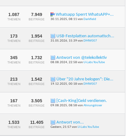
Feed
dieses
Forums
anzeigen
1.087
7.949
Whatsapp Sperrt WhatsAPP+...
RSS-
THEMEN
BEITRÄGE
30.11.2025,
08:11
von
Darkfield
Feed
dieses
Forums
anzeigen
173
1.954
USB-Festplatten automatisch...
RSS-
THEMEN
BEITRÄGE
31.05.2026,
15:39
von
DMW007
Feed
dieses
Forums
anzeigen
345
1.732
Antwort von @telekollektiv
RSS-
THEMEN
BEITRÄGE
08.08.2024,
22:58
von
U-Labs YouTube
Feed
dieses
Forums
anzeigen
213
1.542
Über "20 Jahre belogen": Die...
RSS-
THEMEN
BEITRÄGE
19.12.2025,
00:18
von
DMW007
Feed
dieses
Forums
anzeigen
167
3.505
[Cash-King]Geld verdienen.
RSS-
THEMEN
BEITRÄGE
09.08.2025,
08:58
von
Ahnungsloser
Feed
dieses
Forums
anzeigen
1.533
11.405
Antwort von...
RSS-
THEMEN
BEITRÄGE
Gestern,
21:57
von
U-Labs YouTube
Feed
dieses