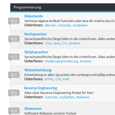
Programmierung
Dokumente
Verfasse eigene Artikel/Tutorials oder lese dir welche durch
Unterforen:
eBooks
,
Tutorials
,
Aufgaben
Hochsprachen
Sprachspezifische Dinge bitte in die Unterforen. Alles andere
Unterforen:
.Net
,
Java
,
C++
,
Andere
Skriptsprachen
Sprachspezifische Dinge bitte in die Unterforen. Alles andere
Unterforen:
Shellprogrammierung
,
Andere
Webentwicklung
Entwicklung in allen Sprachen die vordergrundmäßig webori
Unterforen:
HTML
,
CSS
,
PHP
Reverse Engineering
Alles über Reverse Engineering findet ihr hier!
Unterforen:
Tutorials
,
Aufgaben
,
Releases
Showroom
Software-Releases unserer Nutzer