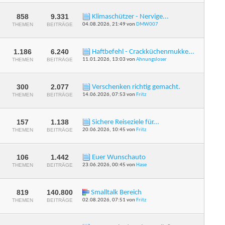
dieses
Forums
anzeigen
858
9.331
Klimaschützer - Nervige...
RSS-
THEMEN
BEITRÄGE
04.08.2026,
21:49
von
DMW007
Feed
dieses
Forums
anzeigen
1.186
6.240
Haftbefehl - Crackküchenmukke...
RSS-
THEMEN
BEITRÄGE
11.01.2026,
13:03
von
Ahnungsloser
Feed
dieses
Forums
anzeigen
300
2.077
Verschenken richtig gemacht.
RSS-
THEMEN
BEITRÄGE
14.06.2026,
07:53
von
Fritz
Feed
dieses
Forums
anzeigen
157
1.138
Sichere Reiseziele für...
RSS-
THEMEN
BEITRÄGE
20.06.2026,
10:45
von
Fritz
Feed
dieses
Forums
anzeigen
106
1.442
Euer Wunschauto
RSS-
THEMEN
BEITRÄGE
23.06.2026,
00:45
von
Hase
Feed
dieses
Forums
anzeigen
819
140.800
Smalltalk Bereich
RSS-
THEMEN
BEITRÄGE
02.08.2026,
07:51
von
Fritz
Feed
dieses
Forums