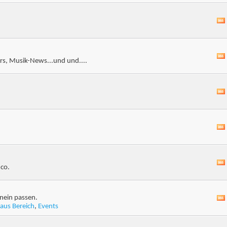
s, Musik-News...und und....
 co.
nein passen.
aus Bereich
,
Events