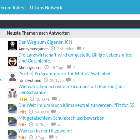
Forum Rules
U-Labs Network
Neuste Themen nach Antworten
Der Weg zum Eigenen ICH
Anonymusgamer
7 Stunden
0
Die Landwirtschaft wird umgestellt. Billige Lebensmittel
sind Geschichte.
Ahnungsloser
18 Tage
2
[Suche] Programmierer für Metin2 Switchbot
s
htmlsyofmed
28 Tage
2
Wie warscheinlich ist ein Stromausfall (Blackout) in
Deutschland?
x
Hase
10 Tage
3
Die Welt im umbruch Klimaneutral zu werden: "Fit for 55"
Fritz
24 Tage
3
Mit gefälschtem Schulabschluss bewerben
Fritz
10 Tage
4
Was tun in der Hitzewelle?
Fritz
3 Tage
7