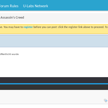
Forum Rules
U-Labs Network
Assassin's Creed
ove. You may have to
register
before you can post: click the register link above to proceed. T
röffentlicht wurde