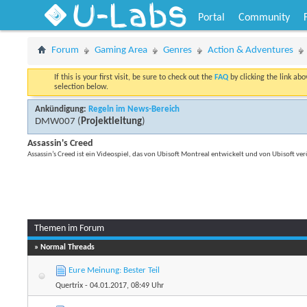
U-Labs
Portal
Community
Forum
Gaming Area
Genres
Action & Adventures
If this is your first visit, be sure to check out the
FAQ
by clicking the link ab
selection below.
Ankündigung:
Regeln im News-Bereich
DMW007
(
Projektleitung
)
Assassin's Creed
Assassin’s Creed ist ein Videospiel, das von Ubisoft Montreal entwickelt und von Ubisoft ve
Themen im Forum
» Normal Threads
Eure Meinung: Bester Teil
Quertrix
- 04.01.2017, 08:49 Uhr