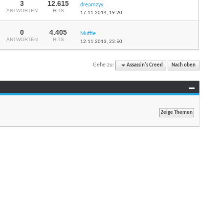
3
12.615
dreamzyy
ANTWORTEN
HITS
17.11.2014,
19:20
0
4.405
Muffie
ANTWORTEN
HITS
12.11.2013,
23:50
Gehe zu:
Assassin's Creed
Nach oben