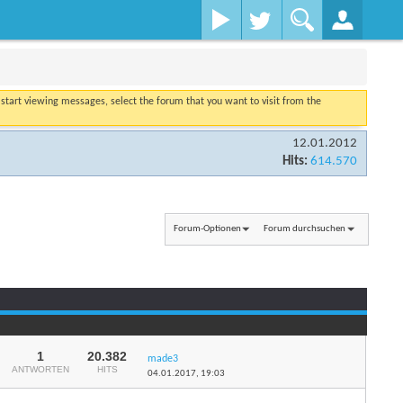
o start viewing messages, select the forum that you want to visit from the
12.01.2012
Hits:
614.570
Forum-Optionen
Forum durchsuchen
1
20.382
made3
ANTWORTEN
HITS
04.01.2017,
19:03