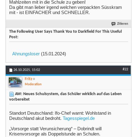
Mahlzeiten mit in die Schule zu geben!
Da gibt man lieber irgend welchen verpackten Süsskram
mit - ist EINFACHER und SCHNELLER.
Zitieren
The Following User Says Thank You to Darkfield For This Useful
Post:
Ahnungsloser
(15.01.2024)
#22
26.10.2025,
15:02
Fritz
Moderation
AW: Neues Schulsystem, das Schüler wirklich auf das Leben
vorbereitet
Standort Deutschland: Ifo-Chef warnt: Wohlstand in
Deutschland akut bedroht.
Tagesspiegel.de
„Vorsorge statt Verunsicherung“ – Dobrindt will
Krisenvorsorge als Doppelstunde an Schulen.