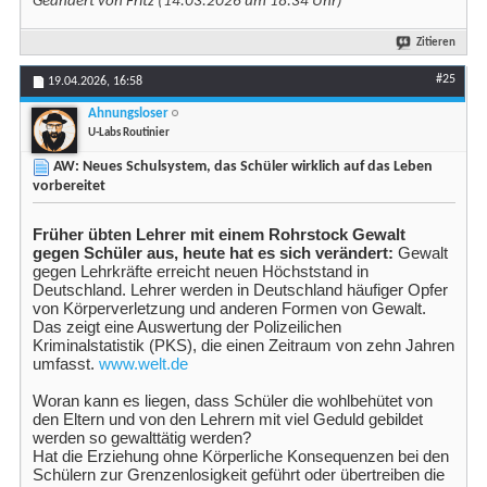
Geändert von Fritz (14.03.2026 um
18:34
Uhr)
Zitieren
#25
19.04.2026,
16:58
Ahnungsloser
U-Labs Routinier
AW: Neues Schulsystem, das Schüler wirklich auf das Leben
vorbereitet
Früher übten Lehrer mit einem Rohrstock Gewalt
gegen Schüler aus, heute hat es sich verändert:
Gewalt
gegen Lehrkräfte erreicht neuen Höchststand in
Deutschland. Lehrer werden in Deutschland häufiger Opfer
von Körperverletzung und anderen Formen von Gewalt.
Das zeigt eine Auswertung der Polizeilichen
Kriminalstatistik (PKS), die einen Zeitraum von zehn Jahren
umfasst.
www.welt.de
Woran kann es liegen, dass Schüler die wohlbehütet von
den Eltern und von den Lehrern mit viel Geduld gebildet
werden so gewalttätig werden?
Hat die Erziehung ohne Körperliche Konsequenzen bei den
Schülern zur Grenzenlosigkeit geführt oder übertreiben die