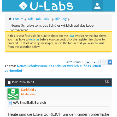
U-Labs
Forum
Talk, Talk, Talk!
Bildung
Neues Schulsystem, das Schüler wirklich auf das Leben
vorbereitet
If this is your first visit, be sure to check out the
FAQ
by clicking the link above.
You may have to
register
before you can post: click the register link above to
proceed. To start viewing messages, select the forum that you want to visit
from the selection below.
Seite 3 von 3
1
2
3
Thema:
Neues Schulsystem, das Schüler wirklich auf das Leben
vorbereitet
#21
15.01.2024,
07:11
Darkfield
Moderation
AW: Smalltalk Bereich
Heute sind die Eltern zu REICH um den Kindern ordentliche