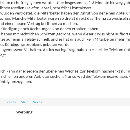
Telekom nicht freigegeben wurde. Über insgesamt ca 2-3 Monate hinweg gab 
hen Medien (Telefon, eMail, schriftlich) kontaktiert.
wurden vertröstet, die Mitarbeiter haben den Anruf von der einen Abteilun
 machen. Manche Mitarbeiter waren so dreißt direkt das Thema zu wechseln
nd einen neuen Vertrag bei Ihnen zu machen.
er Kündigung noch Rechnungen von denen erhalten haben.
haben mit rechtlichen Schritten gedroht, wenn dieser Zirkus nicht aufhört
ze auf einmal relativ schnell, und es hat uns auch kein Mitarbeiter mehr m
ines Kündigungsproblems gebeten wurde.
angemessene Verhalten. Als ich nachgefragt habe ob es bei der Telekom übli
egt..
cht. Ich kann daher jedem der über einen Wechsel zur Telekom nachdenkt nur
te sich einen anderen Anbieter suchen. Nur so wird die Telekom gezwungen,
ünftig umzugehen.
«
Prev
Main
Next
»
Werbung