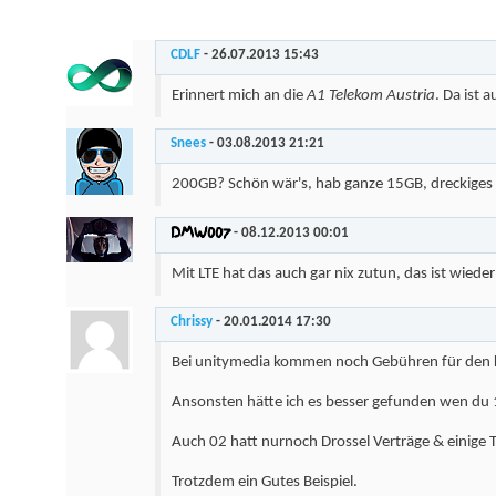
CDLF
-
26.07.2013
15:43
Erinnert mich an die
A1 Telekom Austria
. Da ist 
Snees
-
03.08.2013
21:21
200GB? Schön wär's, hab ganze 15GB, dreckiges LT
DMW007
-
08.12.2013
00:01
Mit LTE hat das auch gar nix zutun, das ist wied
Chrissy
-
20.01.2014
17:30
Bei unitymedia kommen noch Gebühren für den k
Ansonsten hätte ich es besser gefunden wen du 16
Auch 02 hatt nurnoch Drossel Verträge & einige
Trotzdem ein Gutes Beispiel.