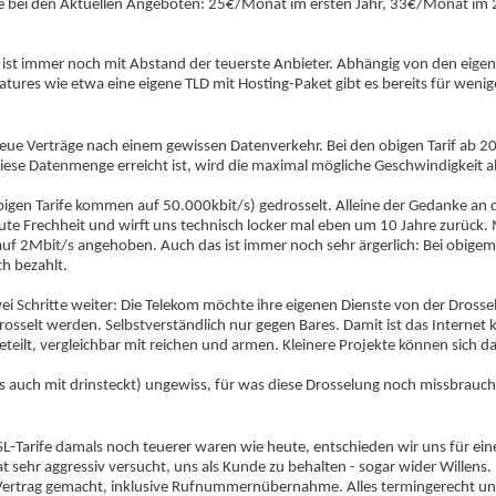
hre bei den Aktuellen Angeboten: 25€/Monat im ersten Jahr, 33€/Monat im 
m ist immer noch mit Abstand der teuerste Anbieter. Abhängig von den eige
atures wie etwa eine eigene TLD mit Hosting-Paket gibt es bereits für weni
 neue Verträge nach einem gewissen Datenverkehr. Bei den obigen Tarif ab 
iese Datenmenge erreicht ist, wird die maximal mögliche Geschwindigkeit al
bigen Tarife kommen auf 50.000kbit/s) gedrosselt. Alleine der Gedanke an 
ute Frechheit und wirft uns technisch locker mal eben um 10 Jahre zurück. 
 auf 2Mbit/s angehoben. Auch das ist immer noch sehr ärgerlich: Bei obige
ch bezahlt.
wei Schritte weiter: Die Telekom möchte ihre eigenen Dienste von der Dros
osselt werden. Selbstverständlich nur gegen Bares. Damit ist das Internet k
geteilt, vergleichbar mit reichen und armen. Kleinere Projekte können sich da
s auch mit drinsteckt) ungewiss, für was diese Drosselung noch missbrauch
DSL-Tarife damals noch teuerer waren wie heute, entschieden wir uns für ei
at sehr aggressiv versucht, uns als Kunde zu behalten - sogar wider Willens.
Vertrag gemacht, inklusive Rufnummernübernahme. Alles termingerecht un