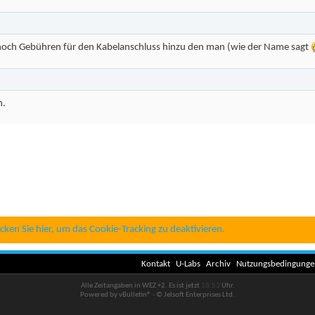
noch Gebühren für den Kabelanschluss hinzu den man (wie der Name sagt
n.
icken Sie hier, um das Cookie-Tracking zu deaktivieren.
Kontakt
U-Labs
Archiv
Nutzungsbedingunge
Alle Zeitangaben in WEZ +2. Es ist jetzt
18:53
Uhr.
Powered by vBulletin® - © Jelsoft Enterprises Ltd.