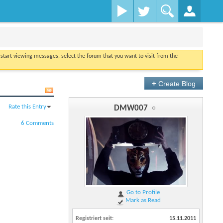
o start viewing messages, select the forum that you want to visit from the
+
Create Blog
Rate this Entry
DMW007
6 Comments
Go to Profile
Mark as Read
Registriert seit
15.11.2011