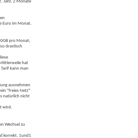
2. Jahr, 2 Monate
nen
ge Euro im Monat.
200GB pro Monat,
so drastisch
diese
Mittlerweile hat
m Tarif kann man
selung ausnehmen
ein "freies Netz"
s natürlich nicht
t wird.
nen Wechsel zu
d korrekt. 1und1