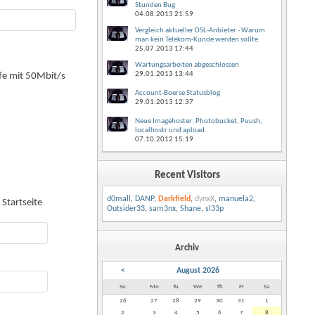
Stunden Bug
04.08.2013
21:59
Vergleich aktueller DSL-Anbieter - Warum
man kein Telekom-Kunde werden sollte
25.07.2013
17:44
Wartungsarbeiten abgeschlossen
29.01.2013
13:44
ife mit 50Mbit/s
Account-Boerse Statusblog
29.01.2013
12:37
Neue Imagehoster: Photobucket, Puush,
localhostr und apload
07.10.2012
15:19
Recent Visitors
d0mall
,
DANP
,
Darkfield
,
dynxX
,
manuela2
,
Startseite
Outsider33
,
sam3nx
,
Shane
,
sl33p
Archiv
<
August 2026
Su
Mo
Tu
We
Th
Fr
Sa
26
27
28
29
30
31
1
2
3
4
5
6
7
8