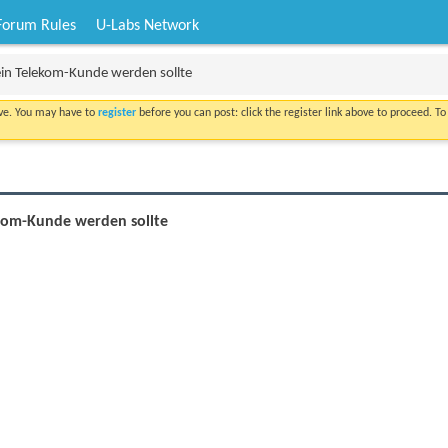
Forum Rules
U-Labs Network
ein Telekom-Kunde werden sollte
ove. You may have to
register
before you can post: click the register link above to proceed. T
ekom-Kunde werden sollte