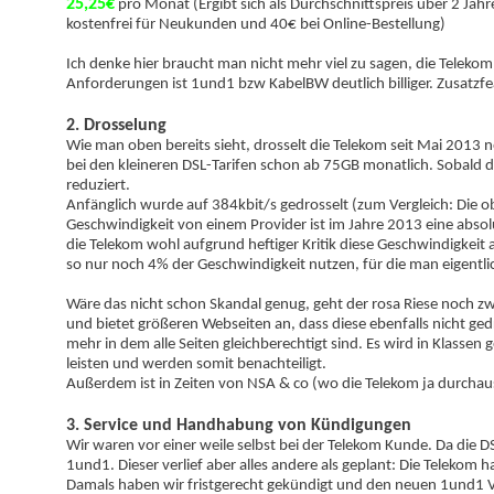
25,25€
pro Monat (Ergibt sich als Durchschnittspreis über 2 Ja
kostenfrei für Neukunden und 40€ bei Online-Bestellung)
Ich denke hier braucht man nicht mehr viel zu sagen, die Teleko
Anforderungen ist 1und1 bzw KabelBW deutlich billiger. Zusatzfe
2. Drosselung
Wie man oben bereits sieht, drosselt die Telekom seit Mai 2013
bei den kleineren DSL-Tarifen schon ab 75GB monatlich. Sobald d
reduziert.
Anfänglich wurde auf 384kbit/s gedrosselt (zum Vergleich: Die o
Geschwindigkeit von einem Provider ist im Jahre 2013 eine absol
die Telekom wohl aufgrund heftiger Kritik diese Geschwindigkeit
so nur noch 4% der Geschwindigkeit nutzen, für die man eigentli
Wäre das nicht schon Skandal genug, geht der rosa Riese noch z
und bietet größeren Webseiten an, dass diese ebenfalls nicht gedr
mehr in dem alle Seiten gleichberechtigt sind. Es wird in Klassen 
leisten und werden somit benachteiligt.
Außerdem ist in Zeiten von NSA & co (wo die Telekom ja durchau
3. Service und Handhabung von Kündigungen
Wir waren vor einer weile selbst bei der Telekom Kunde. Da die 
1und1. Dieser verlief aber alles andere als geplant: Die Telekom h
Damals haben wir fristgerecht gekündigt und den neuen 1und1 