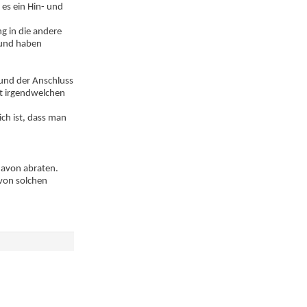
es ein Hin- und
g in die andere
 und haben
 und der Anschluss
it irgendwelchen
ch ist, dass man
 davon abraten.
 von solchen