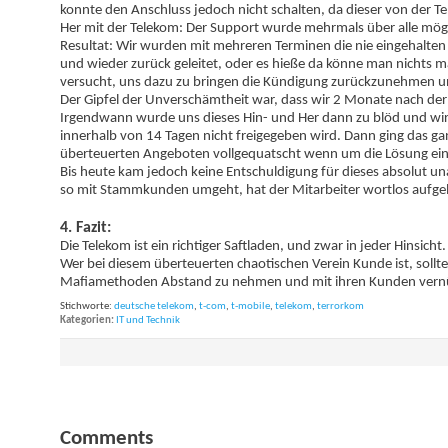
konnte den Anschluss jedoch nicht schalten, da dieser von der 
Her mit der Telekom: Der Support wurde mehrmals über alle möglic
Resultat: Wir wurden mit mehreren Terminen die nie eingehalten 
und wieder zurück geleitet, oder es hieße da könne man nichts
versucht, uns dazu zu bringen die Kündigung zurückzunehmen u
Der Gipfel der Unverschämtheit war, dass wir 2 Monate nach d
Irgendwann wurde uns dieses Hin- und Her dann zu blöd und wir 
innerhalb von 14 Tagen nicht freigegeben wird. Dann ging das gan
überteuerten Angeboten vollgequatscht wenn um die Lösung e
Bis heute kam jedoch keine Entschuldigung für dieses absolut un
so mit Stammkunden umgeht, hat der Mitarbeiter wortlos aufgel
4. Fazit:
Die Telekom ist ein richtiger Saftladen, und zwar in jeder Hinsi
Wer bei diesem überteuerten chaotischen Verein Kunde ist, soll
Mafiamethoden Abstand zu nehmen und mit ihren Kunden vern
Stichworte:
deutsche telekom
,
t-com
,
t-mobile
,
telekom
,
terrorkom
Kategorien
IT und Technik
Comments