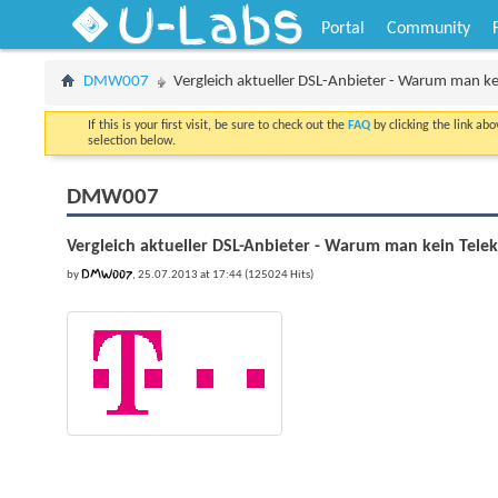
U-Labs
Portal
Community
DMW007
Vergleich aktueller DSL-Anbieter - Warum man k
If this is your first visit, be sure to check out the
FAQ
by clicking the link ab
selection below.
DMW007
Vergleich aktueller DSL-Anbieter - Warum man kein Tel
DMW007
by
, 25.07.2013 at 17:44 (125024 Hits)