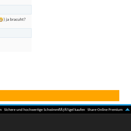
) ja bracuht?
n
Sichere und hochwertige SchwimmflÃƒÂ¼gel kaufen
Share-Online Premium