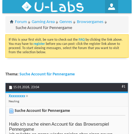
U-Labs
Forum
Gaming Area
Genres
Browsergames
Suche Account für Pennergame
If this is your first visit, be sure to check out the
FAQ
by clicking the link above.
You may have to
register
before you can post: click the register link above to
proceed. To start viewing messages, select the forum that you want to visit
from the selection below.
Thema:
Suche Account für Pennergame
#1
15.01.2026,
23:04
Xxxxxxxxx
Neuling
Suche Account für Pennergame
Hallo ich suche einen Account für das Browserspiel
Pennergame