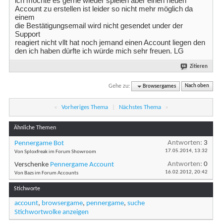
ich möchte es gerne wieder spielen aber einen neuen
Account zu erstellen ist leider so nicht mehr möglich da
einem
die Bestätigungsemail wird nicht gesendet under der
Support
reagiert nicht vllt hat noch jemand einen Account liegen den
den ich haben dürfte ich würde mich sehr freuen. LG
Zitieren
Gehe zu:
Browsergames
Nach oben
«
Vorheriges Thema
|
Nächstes Thema
»
Ähnliche Themen
Antworten:
3
Pennergame Bot
17.05.2014,
13:32
Von Sploxfreak im Forum Showroom
Antworten:
0
Verschenke
Pennergame Account
16.02.2012,
20:42
Von Bazs im Forum Accounts
Stichworte
account
,
browsergame
,
pennergame
,
suche
Stichwortwolke anzeigen