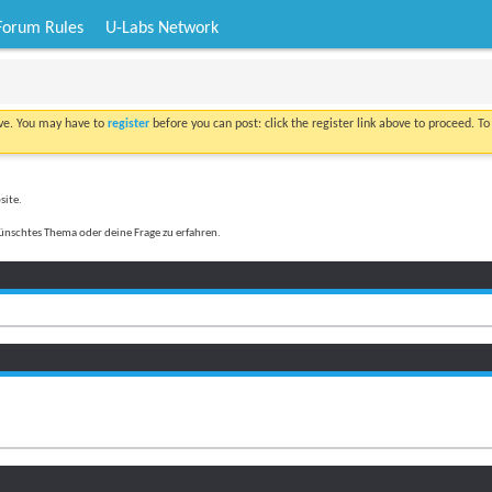
Forum Rules
U-Labs Network
ove. You may have to
register
before you can post: click the register link above to proceed. T
site.
ünschtes Thema oder deine Frage zu erfahren.