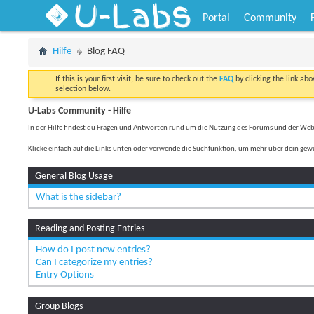
U-Labs
Portal
Community
Hilfe
Blog FAQ
If this is your first visit, be sure to check out the
FAQ
by clicking the link ab
selection below.
U-Labs Community - Hilfe
In der Hilfe findest du Fragen und Antworten rund um die Nutzung des Forums und der Web
Klicke einfach auf die Links unten oder verwende die Suchfunktion, um mehr über dein gew
General Blog Usage
What is the sidebar?
Reading and Posting Entries
How do I post new entries?
Can I categorize my entries?
Entry Options
Group Blogs