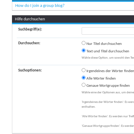
How do I join a group blog?
Hilfe durchsuchen
Suchbegriff(e):
Durchsuchen:
Nur Titel durchsuchen
Text und Titel durchsuchen
Wähle diese Option, um sowohl den Text
Suchoptionen:
Irgendeines der Wörter finde
Alle Wörter finden
Genaue Wortgruppe finden
Wähle eine der Optionen aus, um deine
'Irgendeines der Wörter finden': Es wer
enthalten.
'Alle Wörter finden': Es werden nur Tref
'Genaue Wortgruppe finden': Es werden 