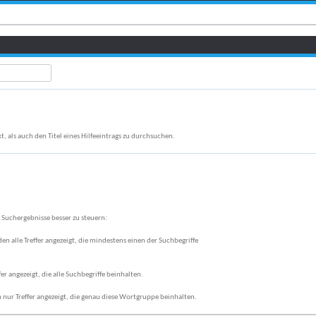
, als auch den Titel eines Hilfeeintrags zu durchsuchen.
n
 Suchergebnisse besser zu steuern:
den alle Treffer angezeigt, die mindestens einen der Suchbegriffe
fer angezeigt, die alle Suchbegriffe beinhalten.
nur Treffer angezeigt, die genau diese Wortgruppe beinhalten.