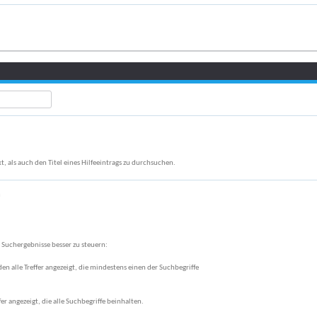
, als auch den Titel eines Hilfeeintrags zu durchsuchen.
n
 Suchergebnisse besser zu steuern:
den alle Treffer angezeigt, die mindestens einen der Suchbegriffe
fer angezeigt, die alle Suchbegriffe beinhalten.