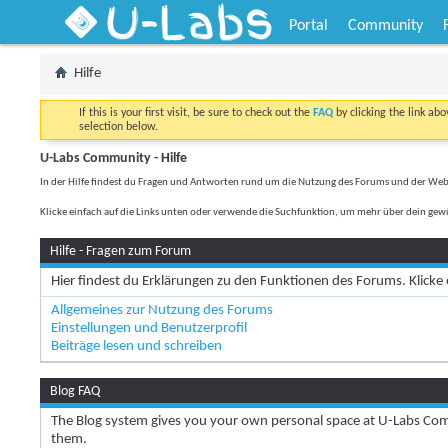
U-Labs
Portal
Community
Hilfe
If this is your first visit, be sure to check out the
FAQ
by clicking the link ab
selection below.
U-Labs Community - Hilfe
In der Hilfe findest du Fragen und Antworten rund um die Nutzung des Forums und der Web
Klicke einfach auf die Links unten oder verwende die Suchfunktion, um mehr über dein gew
Hilfe - Fragen zum Forum
Hier findest du Erklärungen zu den Funktionen des Forums. Klicke
Allgemeines zur Nutzung des Forums
Einstellungen und Benutzerprofil
Beiträge lesen und schreiben
Blog FAQ
The Blog system gives you your own personal space at U-Labs Com
them.