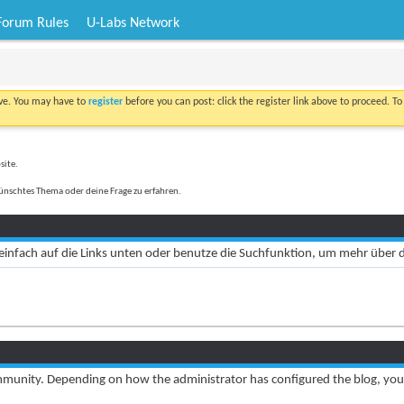
Forum Rules
U-Labs Network
ove. You may have to
register
before you can post: click the register link above to proceed. T
site.
ünschtes Thema oder deine Frage zu erfahren.
 einfach auf die Links unten oder benutze die Suchfunktion, um mehr über 
munity. Depending on how the administrator has configured the blog, you 