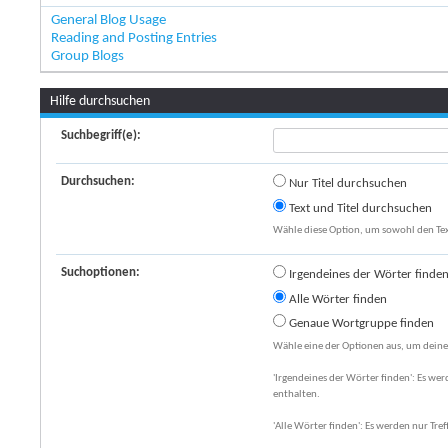
General Blog Usage
Reading and Posting Entries
Group Blogs
Hilfe durchsuchen
Suchbegriff(e):
Durchsuchen:
Nur Titel durchsuchen
Text und Titel durchsuchen
Wähle diese Option, um sowohl den Text
Suchoptionen:
Irgendeines der Wörter finde
Alle Wörter finden
Genaue Wortgruppe finden
Wähle eine der Optionen aus, um deine
'Irgendeines der Wörter finden': Es wer
enthalten.
'Alle Wörter finden': Es werden nur Tref