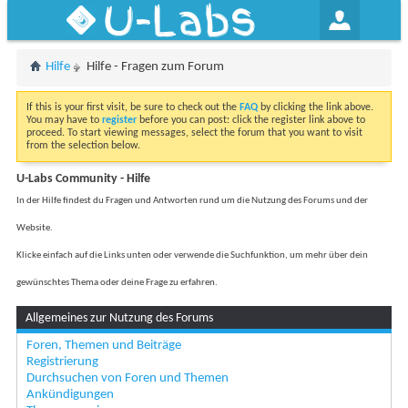
U-Labs
Hilfe
Hilfe - Fragen zum Forum
If this is your first visit, be sure to check out the
FAQ
by clicking the link above.
You may have to
register
before you can post: click the register link above to
proceed. To start viewing messages, select the forum that you want to visit
from the selection below.
U-Labs Community - Hilfe
In der Hilfe findest du Fragen und Antworten rund um die Nutzung des Forums und der
Website.
Klicke einfach auf die Links unten oder verwende die Suchfunktion, um mehr über dein
gewünschtes Thema oder deine Frage zu erfahren.
Allgemeines zur Nutzung des Forums
Foren, Themen und Beiträge
Registrierung
Durchsuchen von Foren und Themen
Ankündigungen