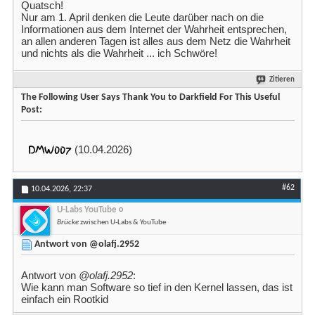
Quatsch!
Nur am 1. April denken die Leute darüber nach on die
Informationen aus dem Internet der Wahrheit entsprechen,
an allen anderen Tagen ist alles aus dem Netz die Wahrheit
und nichts als die Wahrheit ... ich Schwöre!
Zitieren
The Following User Says Thank You to Darkfield For This Useful
Post:
DMW007
(10.04.2026)
#62
10.04.2026,
22:37
U-Labs YouTube
Brücke
zwischen U-Labs & YouTube
Antwort von @olafj.2952
Antwort von
@olafj.2952
:
Wie kann man Software so tief in den Kernel lassen, das ist
einfach ein Rootkid