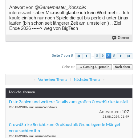
Antwort von
@Gamemaster_Konsole
:
interessant - aber Microsoft glaube ich kein Wort mehr .. Ich
kaufe einfach nur noch Spiele die gut bis perfekt unter Linux
laufen (bin schon seit längerer Zeit am umstellen ) .. Ziel
Ende 2026 -----> weg von BigTech
Zitieren
...
Seite 7 von 8
5
6
7
8
Gehe zu:
Gaming Allgemein
Nach oben
«
Vorheriges Thema
|
Nächstes Thema
»
Ähnliche Themen
Erste Zahlen und weitere Details zum großen CrowdStrike Ausfall
Von DMW007 im Forum Windows
Antworten:
107
23.08.2024,
21:49
CrowdStrike Bericht zum Großausfall: Grundlegende Mängel
verursachten ihn
Von DMW007 im Forum Software