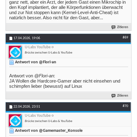
ganz nett, aber ein Arzt, der jedem Gast einen Mikrochip in
den Kopf implantiert, der alle Körperfunktionen überwacht
und zur Not stoppen kann (Kernel-Level-Anti-Cheat) ist
natürlich besser. Also nicht für den Gast, aber...
Zitieren
#69
17.04.2026,
19:06
U-Labs YouTube
Brücke
zwischen U-Labs & YouTube
Antwort von @Flori-an
Antwort von
@Flori-an
:
JA Wollen die Hardcore-Gamer aber nicht einsehen und
schimpfen lieber (bewusst) auf Linux
Zitieren
#70
22.04.2026,
23:51
U-Labs YouTube
Brücke
zwischen U-Labs & YouTube
Antwort von @Gamemaster_Konsole