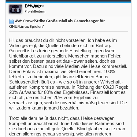
DMW007
Projektleitung
AW: CrowdStrike Großausfall als Gamechanger für
GNU/Linux Spieler?
Hi, das brauchst du dir nicht vorstellen. Ich habe es im
Video gezeigt, die Quellen befinden sich im Beitrag.
Generell ist es keine gesunde Einstellung, irgendwem
Unfehlbarkeit zu unterstellen. Menschen machen Fehler,
selbst den besten passiert das - zwar selten, doch es
kommt vor. Dazu sind viele Medien wie Heise kommerziell.
Deren Fokus ist maximal viel Geld einnehmen. 100%
fehlerfrei zu berichten, gibt finanziell keinen Bonus.
Schlussendlich läuft es - wie so oft in unserer Wirtschaft -
auf einen Kompromiss heraus. In Richtung der 80/20 Regel:
20% Aufwand für 80% des Ergebnisses. Finanziell lohnt es
sich oft, die restlichen 20% vom Ergebnis zu
vernachlässigen, weil die unverhältnismäßig teuer sind. Die
will zudem kaum jemand bezahlen.
Trotz alle dem heißt das nicht, dass Heise deswegen
komplett unbrauchbar ist. Innerhalb dieses Rahmens sind
sie durchaus eine oft gute Quelle. Blind glauben sollte man
denen allerdings genau so wenig, wie allen anderen