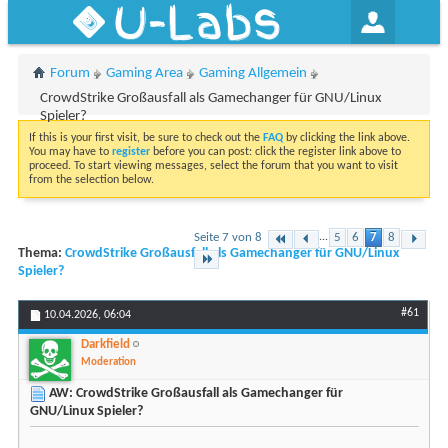
U-Labs
Forum
Gaming Area
Gaming Allgemein
CrowdStrike Großausfall als Gamechanger für GNU/Linux
Spieler?
If this is your first visit, be sure to check out the
FAQ
by clicking the link above.
You may have to
register
before you can post: click the register link above to
proceed. To start viewing messages, select the forum that you want to visit
from the selection below.
Seite 7 von 8
...
5
6
7
8
Thema:
CrowdStrike Großausfall als Gamechanger für GNU/Linux
Spieler?
#61
10.04.2026,
06:04
Darkfield
Moderation
AW: CrowdStrike Großausfall als Gamechanger für
GNU/Linux Spieler?