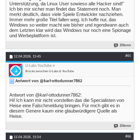
Unterstützung, da Linux User sowieso alle Hacker sind!"
Ich bin mir sicher man findet das Statement noch. Man
merkt deutlich, dass viele Spiele Entwickler nachziehen.
Immer mehr große Titel fallen weg. Ich hoffe nur, das
Windows so weiter macht wie bisher und irgendwann auch
dem Letzten klar wird das Windows nur noch eine Spionage
und Werbeplattform ist.
Zitieren
#65
12.04.2026,
15:45
U-Labs YouTube
Brücke
zwischen U-Labs & YouTube
Antwort von @karl-ottodunner7862
Antwort von
@karl-ottodunner7862
:
Hi! Ich kann mir nicht vorstellen das die Specialisten von
Heise eine Falschmeldung bringen. Für mich gibt es in
diesem Genere kaum eine glaubwürdigere Quelle als
Heise.
Zitieren
#66
12.04.2026,
15:54