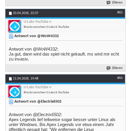
Zitieren
#63
10.04.2026,
22:37
U-Labs YouTube
Brücke
zwischen U-Labs & YouTube
Antwort von @WoW4332
Antwort von
@WoW4332
:
Ja gut, dann wird das spiel nicht gekauft. ms wird mir echt
zu invasiv.
Zitieren
#64
11.04.2026,
19:48
U-Labs YouTube
Brücke
zwischen U-Labs & YouTube
Antwort von @Electrix6502
Antwort von
@Electrix6502
:
Apex Legends lief teilweise sogar besser unter Linux als
unter Windows. Bis Apex Legends vor etwa einem Jahr
öffentlich gesagt hat: "Wir entfernen die Linux