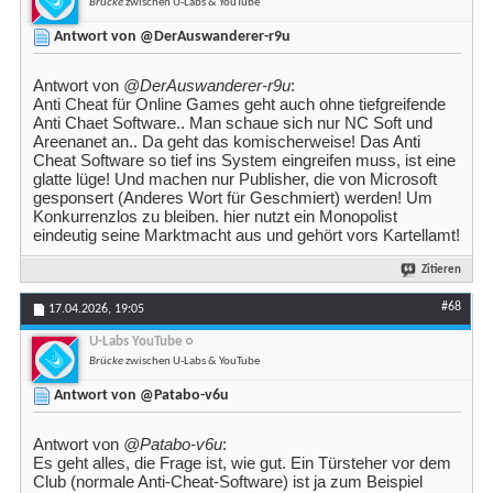
Brücke
zwischen U-Labs & YouTube
Antwort von @DerAuswanderer-r9u
Antwort von
@DerAuswanderer-r9u
:
Anti Cheat für Online Games geht auch ohne tiefgreifende
Anti Chaet Software.. Man schaue sich nur NC Soft und
Areenanet an.. Da geht das komischerweise! Das Anti
Cheat Software so tief ins System eingreifen muss, ist eine
glatte lüge! Und machen nur Publisher, die von Microsoft
gesponsert (Anderes Wort für Geschmiert) werden! Um
Konkurrenzlos zu bleiben. hier nutzt ein Monopolist
eindeutig seine Marktmacht aus und gehört vors Kartellamt!
Zitieren
#68
17.04.2026,
19:05
U-Labs YouTube
Brücke
zwischen U-Labs & YouTube
Antwort von @Patabo-v6u
Antwort von
@Patabo-v6u
:
Es geht alles, die Frage ist, wie gut. Ein Türsteher vor dem
Club (normale Anti-Cheat-Software) ist ja zum Beispiel