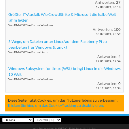
Antworten:
27
19.08.2024,
06:10
Größter IT-Ausfall: Wie CrowdStrike & Microsoft die halbe Welt
lahm legten
Von DMW007 im Forum Windows
Antworten:
100
30.07.2024,
23:59
3 Wege, um Dateien unter Linux/auf dem Raspberry Pi zu
bearbeiten (für Windows & Linux)
Von DMW007 im Forum Linux
Antworten:
4
22.01.2024,
12:54
Windows Subsystem for Linux (WSL) bringt Linux in die Windows
10 Welt
Von DMW007 im Forum Windows
Antworten:
0
17.12.2020,
13:36
Diese Seite nutzt Cookies, um das Nutzererlebnis zu verbessern.
Klicken Sie hier, um das Cookie-Tracking zu deaktivieren.
Alle Zeitangaben in WEZ +2. Es ist jetzt
18:41
Uhr.