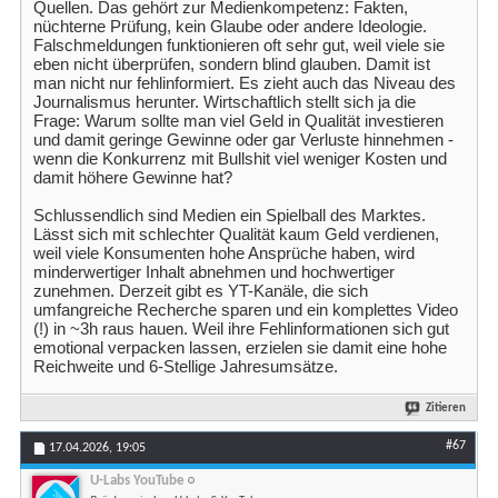
Quellen. Das gehört zur Medienkompetenz: Fakten,
nüchterne Prüfung, kein Glaube oder andere Ideologie.
Falschmeldungen funktionieren oft sehr gut, weil viele sie
eben nicht überprüfen, sondern blind glauben. Damit ist
man nicht nur fehlinformiert. Es zieht auch das Niveau des
Journalismus herunter. Wirtschaftlich stellt sich ja die
Frage: Warum sollte man viel Geld in Qualität investieren
und damit geringe Gewinne oder gar Verluste hinnehmen -
wenn die Konkurrenz mit Bullshit viel weniger Kosten und
damit höhere Gewinne hat?
Schlussendlich sind Medien ein Spielball des Marktes.
Lässt sich mit schlechter Qualität kaum Geld verdienen,
weil viele Konsumenten hohe Ansprüche haben, wird
minderwertiger Inhalt abnehmen und hochwertiger
zunehmen. Derzeit gibt es YT-Kanäle, die sich
umfangreiche Recherche sparen und ein komplettes Video
(!) in ~3h raus hauen. Weil ihre Fehlinformationen sich gut
emotional verpacken lassen, erzielen sie damit eine hohe
Reichweite und 6-Stellige Jahresumsätze.
Zitieren
#67
17.04.2026,
19:05
U-Labs YouTube