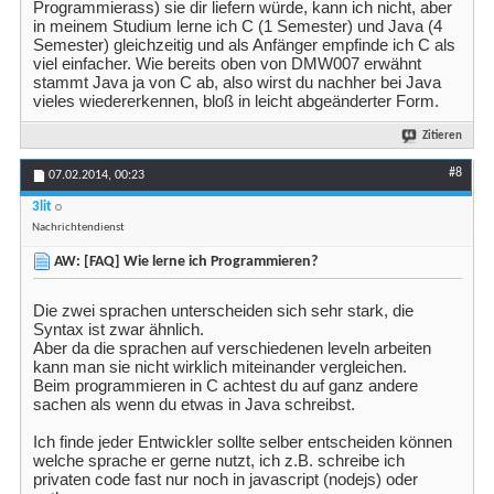
Programmierass) sie dir liefern würde, kann ich nicht, aber
in meinem Studium lerne ich C (1 Semester) und Java (4
Semester) gleichzeitig und als Anfänger empfinde ich C als
viel einfacher. Wie bereits oben von DMW007 erwähnt
stammt Java ja von C ab, also wirst du nachher bei Java
vieles wiedererkennen, bloß in leicht abgeänderter Form.
Zitieren
#8
07.02.2014,
00:23
3lit
Nachrichtendienst
AW: [FAQ] Wie lerne ich Programmieren?
Die zwei sprachen unterscheiden sich sehr stark, die
Syntax ist zwar ähnlich.
Aber da die sprachen auf verschiedenen leveln arbeiten
kann man sie nicht wirklich miteinander vergleichen.
Beim programmieren in C achtest du auf ganz andere
sachen als wenn du etwas in Java schreibst.
Ich finde jeder Entwickler sollte selber entscheiden können
welche sprache er gerne nutzt, ich z.B. schreibe ich
privaten code fast nur noch in javascript (nodejs) oder