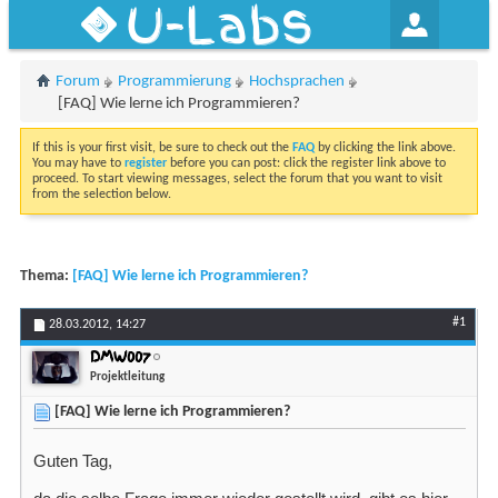
U-Labs
Forum
Programmierung
Hochsprachen
[FAQ] Wie lerne ich Programmieren?
If this is your first visit, be sure to check out the
FAQ
by clicking the link above.
You may have to
register
before you can post: click the register link above to
proceed. To start viewing messages, select the forum that you want to visit
from the selection below.
Thema:
[FAQ] Wie lerne ich Programmieren?
#1
28.03.2012,
14:27
DMW007
Projektleitung
[FAQ] Wie lerne ich Programmieren?
Guten Tag,