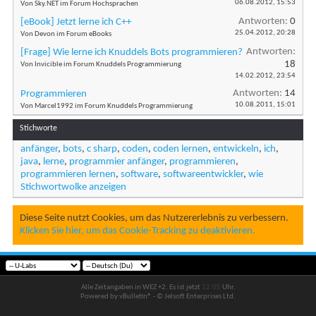
06.08.2012,
15:53
Von Sky.NET im Forum Hochsprachen
Antworten:
0
[eBook] Jetzt lerne ich C++
25.04.2012,
20:28
Von Devon im Forum eBooks
Antworten:
[Frage] Wie lerne ich Knuddels Bots programmieren?
18
Von Invicible im Forum Knuddels Programmierung
14.02.2012,
23:54
Antworten:
14
Programmieren
10.08.2011,
15:01
Von Marcel1992 im Forum Knuddels Programmierung
Stichworte
anfänger
,
bots
,
c sharp
,
coden
,
coden lernen
,
entwickeln
,
ich
,
java
,
lerne
,
programmier anfänger
,
programmieren
,
programmieren lernen
,
software
,
softwareentwickler
,
wie
Stichwortwolke anzeigen
Diese Seite nutzt Cookies, um das Nutzererlebnis zu verbessern.
Klicken Sie hier, um das Cookie-Tracking zu deaktivieren.
Alle Zeitangaben in WEZ +2. Es ist jetzt
12:05
Uhr.
Powered by vBulletin® - © Jelsoft Enterprises Ltd.