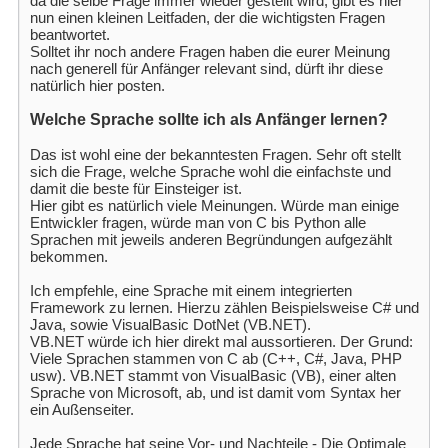
da die selbe Frage immer wieder gestellt wird, gibt es hier
nun einen kleinen Leitfaden, der die wichtigsten Fragen
beantwortet.
Solltet ihr noch andere Fragen haben die eurer Meinung
nach generell für Anfänger relevant sind, dürft ihr diese
natürlich hier posten.
Welche Sprache sollte ich als Anfänger lernen?
Das ist wohl eine der bekanntesten Fragen. Sehr oft stellt
sich die Frage, welche Sprache wohl die einfachste und
damit die beste für Einsteiger ist.
Hier gibt es natürlich viele Meinungen. Würde man einige
Entwickler fragen, würde man von C bis Python alle
Sprachen mit jeweils anderen Begründungen aufgezählt
bekommen.
Ich empfehle, eine Sprache mit einem integrierten
Framework zu lernen. Hierzu zählen Beispielsweise C# und
Java, sowie VisualBasic DotNet (VB.NET).
VB.NET würde ich hier direkt mal aussortieren. Der Grund:
Viele Sprachen stammen von C ab (C++, C#, Java, PHP
usw). VB.NET stammt von VisualBasic (VB), einer alten
Sprache von Microsoft, ab, und ist damit vom Syntax her
ein Außenseiter.
Jede Sprache hat seine Vor- und Nachteile - Die Optimale