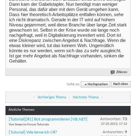
Dann kam der Gabelstapler. Nun benötigt man weniger
Personal, das dafür aber mit dem Gerät umgehen kann.
Dass hier theoretisch Arbeitsplätze entfallen können, sehe
ich nicht dramatisch. Gerade in der IT wird auf hohem
Niveau gejammert, weil diese Branche über lange Zeit stark
gewachsen ist. Selbst in der Krise wurde sie lange noch
nachgefragt, weil in Digitalisierung investiert wird. Dort ist
eine Diskrepanz zwischen Angebot & Nachfrage. Wenn die
etwas kleiner wird, tut das keinem Weh. Ungemütlich
könnte es nur werden, wenn sich das zu sehr ausgleicht.
Ist gar mehr Angebot als Nachfrage vorhanden, sinken die
Gehälter.
Zitieren
Gehe zu:
Hochsprachen
Nach oben
«
Vorheriges Thema
|
Nächstes Thema
»
Ähnliche Themen
Antworten:
73
[Tutorial][#1] Bot programmieren [VB.NET]
27.03.2013,
17:12
Von Snees im Forum Tutorials
Antworten:
9
[Tutorial] Wie lerne ich C#?