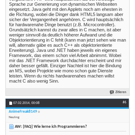
Sprache zur Generierung von dynamischen Webseiten
eingesetzt. Java geht mit den Applets noch am ehesten in
die Richtung, wobei die Dinger dank HTML5 langsam aber
sicher der Vergangenheit angehören. C wird hauptsächlich
für hardwarenahe Dinge benutzt (z.B. Microcontroller).
Grundsätzlich kannst du zwar alles in C machen, ist aber
weniger sinnvoll da deutlich höherer Aufwand und die
Objektorientierung in C fehlt (kann man jetzt sehen wie man
will, alternativ gäbe es auch C++ als objektorientierte
Erweiterung). Java und .NET haben jeweils ein eigenes
Framework, das einem schon viel Arbeit abnimmt. Wobei
mir das .NET Framework durchdachter erscheint und mir
daher besser gefällt. Einziger Nachteil ist hier die Bindung
an MS, wobei Projekte wie mono schon gute Dienste
leisten. Wenn du nichts hardwarenahes machen willst
macht C also wenig Sinn.
Zitieren
#6
07.02.2014,
00:08
AnimeFreak8149
Neuling
AW: [FAQ] Wie lerne ich Programmieren?