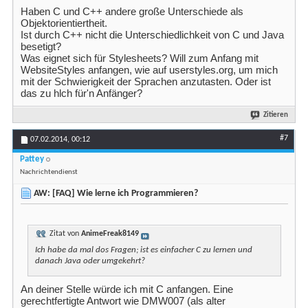
Haben C und C++ andere große Unterschiede als
Objektorientiertheit.
Ist durch C++ nicht die Unterschiedlichkeit von C und Java
besetigt?
Was eignet sich für Stylesheets? Will zum Anfang mit
WebsiteStyles anfangen, wie auf userstyles.org, um mich
mit der Schwierigkeit der Sprachen anzutasten. Oder ist
das zu hlch für'n Anfänger?
Zitieren
#7
07.02.2014,
00:12
Pattey
Nachrichtendienst
AW: [FAQ] Wie lerne ich Programmieren?
Zitat von
AnimeFreak8149
Ich habe da mal dos Fragen; ist es einfacher C zu lernen und
danach Java oder umgekehrt?
An deiner Stelle würde ich mit C anfangen. Eine
gerechtfertigte Antwort wie DMW007 (als alter