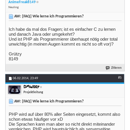
AnimeFreak8149
Neuling
AW: [FAQ] Wie lerne ich Programmieren?
Ich habe da mal dos Fragen; ist es einfacher C zu lernen
und danach Java oder umgekehrt?
Und ist PHP als Programmierer überhaupt nötig oder total
unwichtig (in meinen Augen kommt es nicht so oft vor)?
Grützy
8149
Zitieren
#5
06.02.2014,
23:49
DMW007
Projektleitung
AW: [FAQ] Wie lerne ich Programmieren?
PHP wird auf über 80% aller Seiten eingesetzt, kommt also
schon etwas häufiger vor xD
Die Sprachen kann man aber so nicht direkt miteinander
vergleichen. PHP wird hauptsächlich als serverseitige