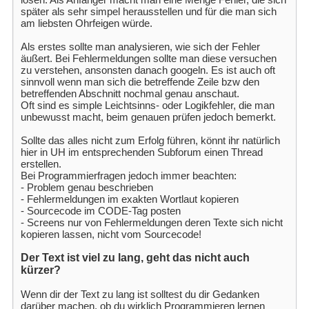
später als sehr simpel herausstellen und für die man sich
am liebsten Ohrfeigen würde.
Als erstes sollte man analysieren, wie sich der Fehler
äußert. Bei Fehlermeldungen sollte man diese versuchen
zu verstehen, ansonsten danach googeln. Es ist auch oft
sinnvoll wenn man sich die betreffende Zeile bzw den
betreffenden Abschnitt nochmal genau anschaut.
Oft sind es simple Leichtsinns- oder Logikfehler, die man
unbewusst macht, beim genauen prüfen jedoch bemerkt.
Sollte das alles nicht zum Erfolg führen, könnt ihr natürlich
hier in UH im entsprechenden Subforum einen Thread
erstellen.
Bei Programmierfragen jedoch immer beachten:
- Problem genau beschrieben
- Fehlermeldungen im exakten Wortlaut kopieren
- Sourcecode im CODE-Tag posten
- Screens nur von Fehlermeldungen deren Texte sich nicht
kopieren lassen, nicht vom Sourcecode!
Der Text ist viel zu lang, geht das nicht auch
kürzer?
Wenn dir der Text zu lang ist solltest du dir Gedanken
darüber machen, ob du wirklich Programmieren lernen