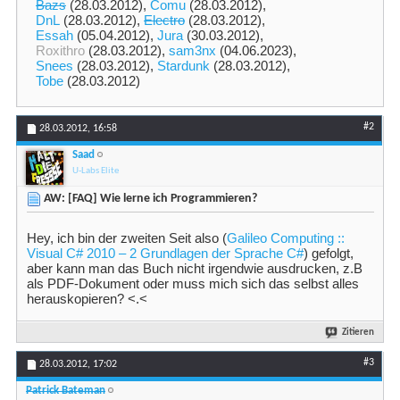
Bazs
(28.03.2012),
Comu
(28.03.2012),
DnL
(28.03.2012),
Electro
(28.03.2012),
Essah
(05.04.2012),
Jura
(30.03.2012),
Roxithro
(28.03.2012),
sam3nx
(04.06.2023),
Snees
(28.03.2012),
Stardunk
(28.03.2012),
Tobe
(28.03.2012)
#2
28.03.2012,
16:58
Saad
U-Labs Elite
AW: [FAQ] Wie lerne ich Programmieren?
Hey, ich bin der zweiten Seit also (
Galileo Computing ::
Visual C# 2010 – 2 Grundlagen der Sprache C#
) gefolgt,
aber kann man das Buch nicht irgendwie ausdrucken, z.B
als PDF-Dokument oder muss mich sich das selbst alles
herauskopieren? <.<
Zitieren
#3
28.03.2012,
17:02
Patrick Bateman