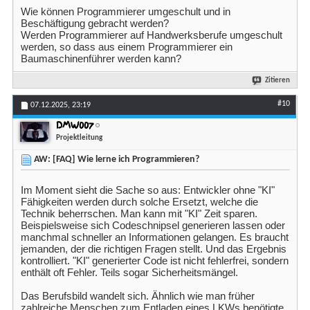
Wie können Programmierer umgeschult und in
Beschäftigung gebracht werden?
Werden Programmierer auf Handwerksberufe umgeschult
werden, so dass aus einem Programmierer ein
Baumaschinenführer werden kann?
Zitieren
#10
07.12.2025,
23:19
DMW007
Projektleitung
AW: [FAQ] Wie lerne ich Programmieren?
Im Moment sieht die Sache so aus: Entwickler ohne "KI"
Fähigkeiten werden durch solche Ersetzt, welche die
Technik beherrschen. Man kann mit "KI" Zeit sparen.
Beispielsweise sich Codeschnipsel generieren lassen oder
manchmal schneller an Informationen gelangen. Es braucht
jemanden, der die richtigen Fragen stellt. Und das Ergebnis
kontrolliert. "KI" generierter Code ist nicht fehlerfrei, sondern
enthält oft Fehler. Teils sogar Sicherheitsmängel.
Das Berufsbild wandelt sich. Ähnlich wie man früher
zahlreiche Menschen zum Entladen eines LKWs benötigte.