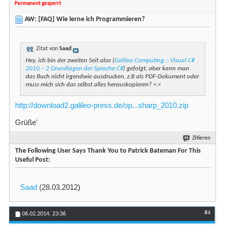
Permanent gesperrt
AW: [FAQ] Wie lerne ich Programmieren?
Zitat von
Saad
Hey, ich bin der zweiten Seit also (
Galileo Computing :: Visual C#
2010 – 2 Grundlagen der Sprache C#
) gefolgt, aber kann man
das Buch nicht irgendwie ausdrucken, z.B als PDF-Dokument oder
muss mich sich das selbst alles herauskopieren? <.<
http://download2.galileo-press.de/op...sharp_2010.zip
Grüße'
Zitieren
The Following User Says Thank You to Patrick Bateman For This
Useful Post:
Saad
(28.03.2012)
#4
06.02.2014,
23:36