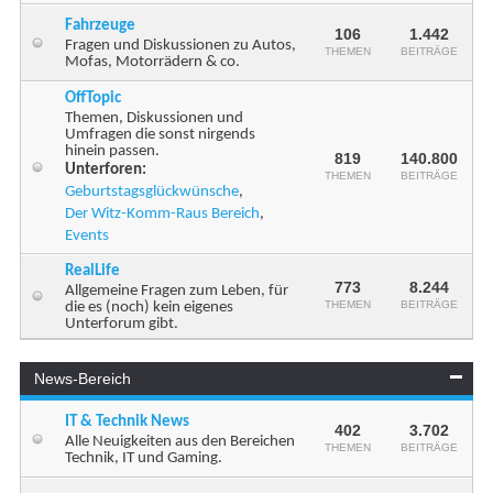
Fahrzeuge
106
1.442
Fragen und Diskussionen zu Autos,
THEMEN
BEITRÄGE
Mofas, Motorrädern & co.
OffTopic
Themen, Diskussionen und
Umfragen die sonst nirgends
hinein passen.
819
140.800
Unterforen:
THEMEN
BEITRÄGE
Geburtstagsglückwünsche
,
Der Witz-Komm-Raus Bereich
,
Events
RealLife
773
8.244
Allgemeine Fragen zum Leben, für
THEMEN
BEITRÄGE
die es (noch) kein eigenes
Unterforum gibt.
News-Bereich
IT & Technik News
402
3.702
Alle Neuigkeiten aus den Bereichen
THEMEN
BEITRÄGE
Technik, IT und Gaming.