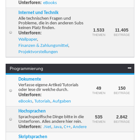
Unterforen:
eBooks
Internet und Technik
Alle technischen Fragen und
Probleme, die in den anderen Subs
keinen Platz finden.
1.533
11.405
Unterforen:
THEMEN
BEITRÄGE
Wallpaper
,
Finanzen & Zahlungsmittel
,
Projektvorstellungen
Programmierung
Dokumente
Verfasse eigene Artikel/Tutorials
49
150
oder lese dir welche durch.
THEMEN
BEITRÄGE
Unterforen:
eBooks
,
Tutorials
,
Aufgaben
Hochsprachen
535
2.842
Sprachspezifische Dinge bitte in die
Unterforen. Alles andere hier rein.
THEMEN
BEITRÄGE
Unterforen:
.Net
,
Java
,
C++
,
Andere
Skriptsprachen