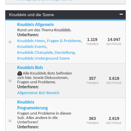
Knuddels und die Szene
Knuddels Allgemein
Rund um das Thema
Knuddels
.
Unterforen:
1.119
14.047
Knuddels-News
,
Fragen & Probleme
,
THEMEN
BEITRÄGE
Knuddels Events
,
Knuddels Chatspiele
,
Darstellung
,
Knuddels Underground Szene
Knuddels Bots
Alle Knuddels Bots befinden
sich hier. Sowie Diskussionen,
357
3.618
Fragen und Probleme.
THEMEN
BEITRÄGE
Unterforen:
Allgemeiner Bot-Bereich
Knuddels
Programmierung
Fragen und Probleme in diesen
Sub. Alles andere in die
363
2.619
Unterforen!
THEMEN
BEITRÄGE
Unterforen: