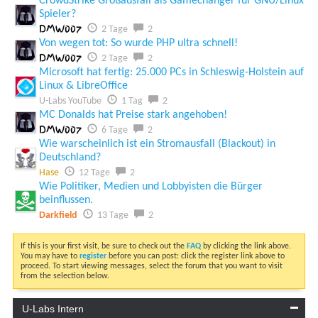
CrowdStrike Großausfall als Gamechanger für GNU/Linux
Spieler?
DMW007
2 Tage
2
Von wegen tot: So wurde PHP ultra schnell!
DMW007
2 Tage
2
Microsoft hat fertig: 25.000 PCs in Schleswig-Holstein auf
Linux & LibreOffice
U-Labs YouTube
1 Tag
2
MC Donalds hat Preise stark angehoben!
DMW007
6 Tage
2
Wie warscheinlich ist ein Stromausfall (Blackout) in
Deutschland?
Hase
12 Tage
2
Wie Politiker, Medien und Lobbyisten die Bürger
beinflussen.
Darkfield
13 Tage
2
If this is your first visit, be sure to check out the
FAQ
by clicking the link above.
You may have to
register
before you can post: click the register link above to
proceed. To start viewing messages, select the forum that you want to visit
from the selection below.
U-Labs Intern