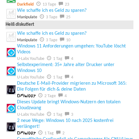
Darkfield
13 Tage
23
Wie schaffe ich es Geld zu sparen?
Manipulate
3 Tage
25
Heiß diskutiert
Wie schaffe ich es Geld zu sparen?
Manipulate
3 Tage
10
Windows 11 Anforderungen umgehen: YouTube löscht
Videos
U-Labs YouTube
1 Tag
4
Selbstexperiment: 35+ Jahre alter Drucker unter
Windows 10
U-Labs YouTube
1 Tag
4
Deutsche E-Mail-Provider migrieren zu Microsoft 365:
Die Folgen für dich & deine Daten
DMW007
2 Tage
4
Dieses Update bringt Windows-Nutzern den totalen
Cloudzwang
U-Labs YouTube
1 Tag
3
2 neue Wege: Windows 10 nach 2025 kostenfrei
verlängert!
DMW007
1 Tag
2