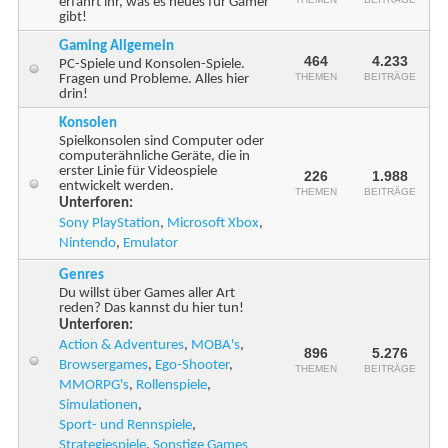
erfahrt ihr, was es neues für Gamer
gibt!
Gaming Allgemein
464
4.233
PC-Spiele und Konsolen-Spiele.
THEMEN
BEITRÄGE
Fragen und Probleme. Alles hier
drin!
Konsolen
Spielkonsolen sind Computer oder
computerähnliche Geräte, die in
erster Linie für Videospiele
226
1.988
entwickelt werden.
THEMEN
BEITRÄGE
Unterforen:
Sony PlayStation
,
Microsoft Xbox
,
Nintendo
,
Emulator
Genres
Du willst über Games aller Art
reden? Das kannst du hier tun!
Unterforen:
Action & Adventures
,
MOBA's
,
896
5.276
Browsergames
,
Ego-Shooter
,
THEMEN
BEITRÄGE
MMORPG's
,
Rollenspiele
,
Simulationen
,
Sport- und Rennspiele
,
Strategiespiele
,
Sonstige Games