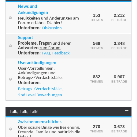
News und
Ankündigungen
153
2.212
Neuigkeiten und Änderungen am
THEMEN
BEITRÄGE
Forum erfährst DU hier!
Unterforen:
Diskussion
Support
568
3.348
Probleme
,
Fragen
und deren
Antworten
zum Forum
.
THEMEN
BEITRÄGE
Unterforen:
FAQ
,
Feedback
Userankündigungen
User-Vorstellungen,
Ankündigungen und
832
6.967
Betrugs-/Verdachtsfälle.
THEMEN
BEITRÄGE
Unterforen:
Betrugs-/Verdachtsfälle
,
2nd Level Bewerbungen
Talk, Talk, Talk!
Zwischenmenschliches
270
3.673
Über soziale Dinge wie Beziehung,
THEMEN
BEITRÄGE
Freunde, Familie und natürlich die
Liebe ;)