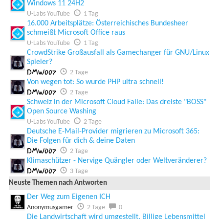
Windows 11 24H2
U-Labs YouTube
1 Tag
16.000 Arbeitsplätze: Österreichisches Bundesheer
schmeißt Microsoft Office raus
U-Labs YouTube
1 Tag
CrowdStrike Großausfall als Gamechanger für GNU/Linux
Spieler?
DMW007
2 Tage
Von wegen tot: So wurde PHP ultra schnell!
DMW007
2 Tage
Schweiz in der Microsoft Cloud Falle: Das dreiste "BOSS"
Open Source Washing
U-Labs YouTube
2 Tage
Deutsche E-Mail-Provider migrieren zu Microsoft 365:
Die Folgen für dich & deine Daten
DMW007
2 Tage
Klimaschützer - Nervige Quängler oder Weltveränderer?
DMW007
3 Tage
Neuste Themen nach Antworten
Der Weg zum Eigenen ICH
Anonymusgamer
2 Tage
0
Die Landwirtschaft wird umgestellt. Billige Lebensmittel