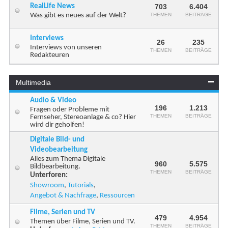
RealLife News
703
6.404
Was gibt es neues auf der Welt?
THEMEN
BEITRÄGE
Interviews
26
235
Interviews von unseren
THEMEN
BEITRÄGE
Redakteuren
Multimedia
Audio & Video
196
1.213
Fragen oder Probleme mit
THEMEN
BEITRÄGE
Fernseher, Stereoanlage & co? Hier
wird dir geholfen!
Digitale Bild- und
Videobearbeitung
Alles zum Thema Digitale
960
5.575
Bildbearbeitung.
THEMEN
BEITRÄGE
Unterforen:
Showroom
,
Tutorials
,
Angebot & Nachfrage
,
Ressourcen
Filme, Serien und TV
479
4.954
Themen über Filme, Serien und TV.
THEMEN
BEITRÄGE