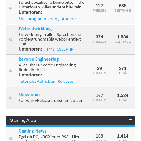
Sprachspezifische Dinge bitte in die
112
635
Unterforen. Alles andere hier rein.
THEMEN
BEITRÄGE
Unterforen:
Shellprogrammierung
,
Andere
Webentwicklung
Entwicklung in allen Sprachen die
374
1.839
vordergrundmäßig weborientiert
THEMEN
BEITRÄGE
sind.
Unterforen:
HTML
,
CSS
,
PHP
Reverse Engineering
Alles über Reverse Engineering
29
271
findet ihr hier!
THEMEN
BEITRÄGE
Unterforen:
Tutorials
,
Aufgaben
,
Releases
Showroom
167
1.524
Software-Releases unserer Nutzer
THEMEN
BEITRÄGE
Gaming Area
Gaming-News
169
1.414
Egal ob PC, xBOX oder PS3 - Hier
THEMEN
BEITRÄGE