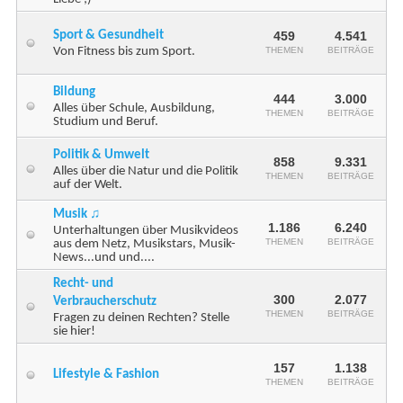
Sport & Gesundheit
459
4.541
Von Fitness bis zum Sport.
THEMEN
BEITRÄGE
Bildung
444
3.000
Alles über Schule, Ausbildung,
THEMEN
BEITRÄGE
Studium und Beruf.
Politik & Umwelt
858
9.331
Alles über die Natur und die Politik
THEMEN
BEITRÄGE
auf der Welt.
Musik ♫
1.186
6.240
Unterhaltungen über Musikvideos
THEMEN
BEITRÄGE
aus dem Netz, Musikstars, Musik-
News...und und....
Recht- und
300
2.077
Verbraucherschutz
THEMEN
BEITRÄGE
Fragen zu deinen Rechten? Stelle
sie hier!
157
1.138
Lifestyle & Fashion
THEMEN
BEITRÄGE