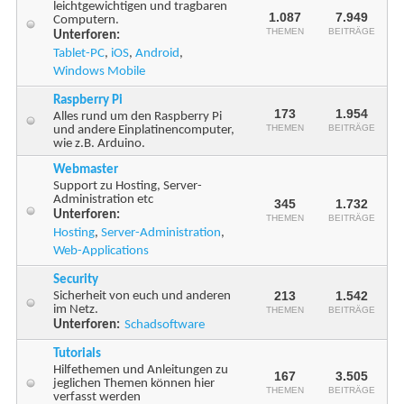
leichtgewichtigen und tragbaren
1.087
7.949
Computern.
THEMEN
BEITRÄGE
Unterforen:
Tablet-PC
,
iOS
,
Android
,
Windows Mobile
Raspberry Pi
173
1.954
Alles rund um den Raspberry Pi
THEMEN
BEITRÄGE
und andere Einplatinencomputer,
wie z.B. Arduino.
Webmaster
Support zu Hosting, Server-
Administration etc
345
1.732
Unterforen:
THEMEN
BEITRÄGE
Hosting
,
Server-Administration
,
Web-Applications
Security
213
1.542
Sicherheit von euch und anderen
im Netz.
THEMEN
BEITRÄGE
Unterforen:
Schadsoftware
Tutorials
Hilfethemen und Anleitungen zu
167
3.505
jeglichen Themen können hier
THEMEN
BEITRÄGE
verfasst werden