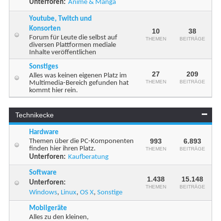
Unterforen:
Anime & Manga
Youtube, Twitch und
Konsorten
10
38
Forum für Leute die selbst auf
THEMEN
BEITRÄGE
diversen Plattformen mediale
Inhalte veröffentlichen
Sonstiges
27
209
Alles was keinen eigenen Platz im
THEMEN
BEITRÄGE
Multimedia-Bereich gefunden hat
kommt hier rein.
Technikecke
Hardware
993
6.893
Themen über die PC-Komponenten
finden hier ihren Platz.
THEMEN
BEITRÄGE
Unterforen:
Kaufberatung
Software
1.438
15.148
Unterforen:
THEMEN
BEITRÄGE
Windows
,
Linux
,
OS X
,
Sonstige
Mobilgeräte
Alles zu den kleinen,