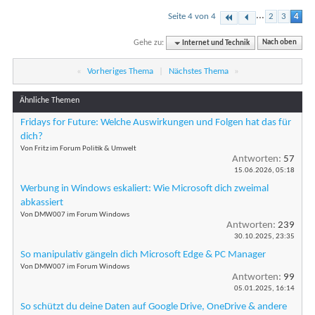
...
Seite 4 von 4
2
3
4
Gehe zu:
Internet und Technik
Nach oben
«
Vorheriges Thema
|
Nächstes Thema
»
Ähnliche Themen
Fridays for Future: Welche Auswirkungen und Folgen hat das für
dich?
Von Fritz im Forum Politik & Umwelt
Antworten:
57
15.06.2026,
05:18
Werbung in Windows eskaliert: Wie Microsoft dich zweimal
abkassiert
Von DMW007 im Forum Windows
Antworten:
239
30.10.2025,
23:35
So manipulativ gängeln dich Microsoft Edge & PC Manager
Von DMW007 im Forum Windows
Antworten:
99
05.01.2025,
16:14
So schützt du deine Daten auf Google Drive, OneDrive & andere