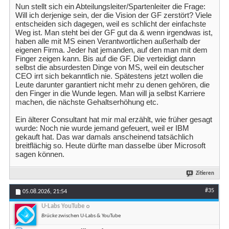
Nun stellt sich ein Abteilungsleiter/Spartenleiter die Frage:
Will ich derjenige sein, der die Vision der GF zerstört? Viele
entscheiden sich dagegen, weil es schlicht der einfachste
Weg ist. Man steht bei der GF gut da & wenn irgendwas ist,
haben alle mit MS einen Verantwortlichen außerhalb der
eigenen Firma. Jeder hat jemanden, auf den man mit dem
Finger zeigen kann. Bis auf die GF. Die verteidigt dann
selbst die absurdesten Dinge von MS, weil ein deutscher
CEO irrt sich bekanntlich nie. Spätestens jetzt wollen die
Leute darunter garantiert nicht mehr zu denen gehören, die
den Finger in die Wunde legen. Man will ja selbst Karriere
machen, die nächste Gehaltserhöhung etc.
Ein älterer Consultant hat mir mal erzählt, wie früher gesagt
wurde: Noch nie wurde jemand gefeuert, weil er IBM
gekauft hat. Das war damals anscheinend tatsächlich
breitflächig so. Heute dürfte man dasselbe über Microsoft
sagen können.
Zitieren
#35
05.08.2026,
21:54
U-Labs YouTube
Brücke
zwischen U-Labs & YouTube