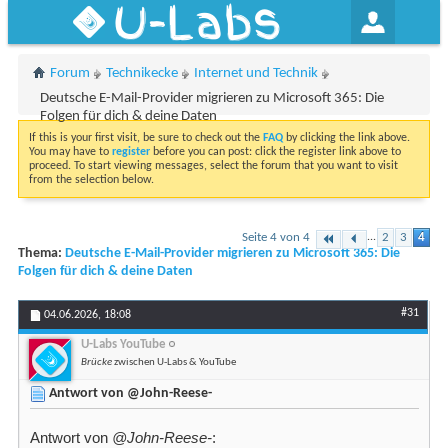
U-Labs
Forum
Technikecke
Internet und Technik
Deutsche E-Mail-Provider migrieren zu Microsoft 365: Die
Folgen für dich & deine Daten
If this is your first visit, be sure to check out the
FAQ
by clicking the link above.
You may have to
register
before you can post: click the register link above to
proceed. To start viewing messages, select the forum that you want to visit
from the selection below.
Seite 4 von 4
...
2
3
4
Thema:
Deutsche E-Mail-Provider migrieren zu Microsoft 365: Die
Folgen für dich & deine Daten
#31
04.06.2026,
18:08
U-Labs YouTube
Brücke
zwischen U-Labs & YouTube
Antwort von @John-Reese-
Antwort von
@John-Reese-
: