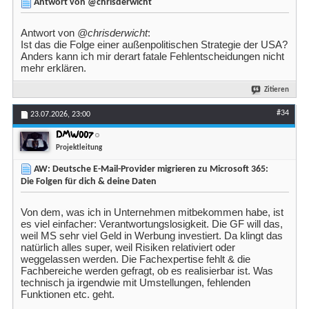
Antwort von @chrisderwicht
Antwort von
@chrisderwicht
:
Ist das die Folge einer außenpolitischen Strategie der USA?
Anders kann ich mir derart fatale Fehlentscheidungen nicht
mehr erklären.
Zitieren
#34
23.07.2026,
23:00
DMW007
Projektleitung
AW: Deutsche E-Mail-Provider migrieren zu Microsoft 365:
Die Folgen für dich & deine Daten
Von dem, was ich in Unternehmen mitbekommen habe, ist
es viel einfacher: Verantwortungslosigkeit. Die GF will das,
weil MS sehr viel Geld in Werbung investiert. Da klingt das
natürlich alles super, weil Risiken relativiert oder
weggelassen werden. Die Fachexpertise fehlt & die
Fachbereiche werden gefragt, ob es realisierbar ist. Was
technisch ja irgendwie mit Umstellungen, fehlenden
Funktionen etc. geht.