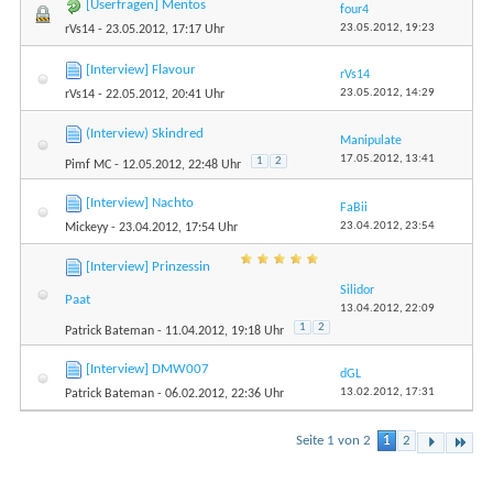
[Userfragen] Mentos
four4
23.05.2012,
19:23
rVs14
- 23.05.2012, 17:17 Uhr
[Interview] Flavour
rVs14
23.05.2012,
14:29
rVs14
- 22.05.2012, 20:41 Uhr
(Interview) Skindred
Manipulate
17.05.2012,
13:41
1
2
Pimf MC
- 12.05.2012, 22:48 Uhr
[Interview] Nachto
FaBii
23.04.2012,
23:54
Mickeyy
- 23.04.2012, 17:54 Uhr
[Interview] Prinzessin
Silidor
Paat
13.04.2012,
22:09
1
2
Patrick Bateman
- 11.04.2012, 19:18 Uhr
[Interview] DMW007
dGL
13.02.2012,
17:31
Patrick Bateman
- 06.02.2012, 22:36 Uhr
Seite 1 von 2
1
2