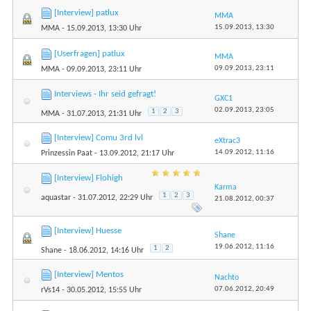
[Interview] patlux
MMA
15.09.2013,
13:30
MMA
- 15.09.2013, 13:30 Uhr
[Userfragen] patlux
MMA
09.09.2013,
23:11
MMA
- 09.09.2013, 23:11 Uhr
Interviews - Ihr seid gefragt!
GXC1
02.09.2013,
23:05
1
2
3
MMA
- 31.07.2013, 21:31 Uhr
[Interview] Comu 3rd lvl
eXtrac3
14.09.2012,
11:16
Prinzessin Paat
- 13.09.2012, 21:17 Uhr
[Interview] Flohigh
Karma
1
2
3
aquastar
- 31.07.2012, 22:29 Uhr
21.08.2012,
00:37
[Interview] Huesse
Shane
19.06.2012,
11:16
1
2
Shane
- 18.06.2012, 14:16 Uhr
[Interview] Mentos
Nachto
07.06.2012,
20:49
rVs14
- 30.05.2012, 15:55 Uhr