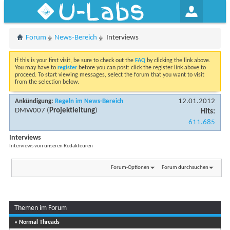
U-Labs
Forum
News-Bereich
Interviews
If this is your first visit, be sure to check out the
FAQ
by clicking the link above.
You may have to
register
before you can post: click the register link above to
proceed. To start viewing messages, select the forum that you want to visit
from the selection below.
12.01.2012
Ankündigung:
Regeln im News-Bereich
DMW007
(
Projektleitung
)
Hits:
611.685
Interviews
Interviews von unseren Redakteuren
Forum-Optionen
Forum durchsuchen
Themen im Forum
Seite 1 von 2
1
2
» Normal Threads