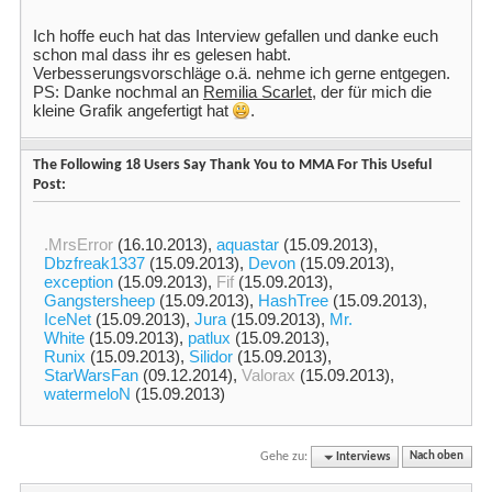
Ich hoffe euch hat das Interview gefallen und danke euch
schon mal dass ihr es gelesen habt.
Verbesserungsvorschläge o.ä. nehme ich gerne entgegen.
PS: Danke nochmal an
Remilia Scarlet
, der für mich die
kleine Grafik angefertigt hat
.
The Following 18 Users Say Thank You to MMA For This Useful
Post:
.MrsError
(16.10.2013),
aquastar
(15.09.2013),
Dbzfreak1337
(15.09.2013),
Devon
(15.09.2013),
exception
(15.09.2013),
Fif
(15.09.2013),
Gangstersheep
(15.09.2013),
HashTree
(15.09.2013),
IceNet
(15.09.2013),
Jura
(15.09.2013),
Mr.
White
(15.09.2013),
patlux
(15.09.2013),
Runix
(15.09.2013),
Silidor
(15.09.2013),
StarWarsFan
(09.12.2014),
Valorax
(15.09.2013),
watermeloN
(15.09.2013)
Gehe zu:
Interviews
Nach oben