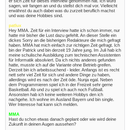
er sich Zeit für dieses Interview genommen hat. Ich würd
sagen, wir fangen an und du stellst dich mal vor. Vielleicht
erwähnst du auch dabei was du zurzeit beruflich machst
und was deine Hobbies sind.
patlux
Hey MMA. Zeit für ein Interview hatte ich schon immer, nur
hatte mir bisher die Lust dazu gefehlt. An dieser Stelle ein
dickes Sorry an die bisherigen Redakteure die mich gefragt
haben. MMA hat mich einfach zur richtigen Zeit gefragt. Ich
bin der Patrick und bin derzeit 19 Jahre jung. Im Juli hab ich
meine schulische Ausbildung zum technischen Assistenten
für Informatik absolviert. Da ich nichts anderes gefunden
hatte, musste ich auf die Variante ohne Betrieb greifen.
Derzeit bin ich arbeitssuchend - leider. Anfangs ist es recht
nett sehr viel Zeit für sich und andere Dinge zu haben,
allerdings wird es nach der Zeit öde. Nunja egal. Neben
dem Programmieren spiel ich in der Freizeit sehr gerne
Basketball. Ab und zu spiel ich auch noch Fußball.
Ansonsten hab ich keine weiteren Hobbys den ich
nachgehe. Ich wohne im Ausland Bayern und bin single.
Wer Interesse hat kann sich melden.
MMA
Hast du schon etwas danach geplant oder wie wird deine
Zukunft in deinen Augen aussehen?