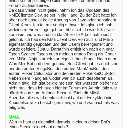
einen kostenpflichtigen Clienten bereitzustellen um das
Forum zu finanzieren.
Da dass vielen nicht gefiel, nahm ich das Updaten des
KMEClienten Dev. selber in die Hand. Zu der Zeit hatte ich
aber noch absolut keine Ahnung von Java oder sonstigem
Client-Kram. Ich tat mir richtig schwer. Ich glaub ich hab
wirklich mehrere Tage gebraucht bis ich da wirklich drauf
kam wie und was und bla bla. Aber die Arbeit hatte sich
gelohnt. Ich hab den KMEClient Dev. von 3LiT und MiBo
eigenständig geupdatet und den Usern bereitgestellt und
wurde gefeiert. Juhuu. Daraufhin erhielt ich nach ein paar
Tagen Szenen-Tagen auch meinen ersten Rang als Coder
von MiBo. Naja, zurück zur eigentlichen Frage: Nach dem
WordMix-Bot und dem geupdateten Client gab es noch von
mir den ersten BingoBot, den ersten MauMauBot, den
ersten Poker Calculator und den ersten Poker-SitOut-Bot.
Neben dem Rang als Coder war ich auch desöfteren als
Admin tätig. Ich glaube die meisten hier wussten bisher gar
nicht mal, dass ich auch hier im Forum als Admin tätig war -
nämlich ganz am Anfang. Einschließlich dir MMA.
Aber das alles wird denke ich bald auf der Enzyklopädie
Knuddels.me zu besichtigen sein, wo und wann ich als was
tätig war.
MMA
Warum hast du eigentlich damals in einem deiner Bot's
einen Stealer eingebaut gehabt?