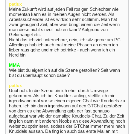
patlux
Meine Zukunft wird auf jeden Fall rosiger. Schlechter wie
momentan kann es in meinen Augen nicht werden. Als
Arbeitssuchender ist es wirklich sehr schlimm. Man hat
zwar genügend Zeit, aber was bringt einem die Zeit wenn
man diese nicht sinvoll nutzen kann? Aufgrund von
Geldmangel etc.
Nicht das ich viel unternehme, nein, ich sitz gerne am PC.
Allerdings hab ich auch mal meine Phasen an denen ich
lieber raus gehe und mich betrinke - auch wenn ich ein
Nerd bin.
MMA
Wie bist du eigentlich auf die Szene gestoßen? Seit wann
bist du überhaupt schon dabei?
patlux
Uuuhhch. In die Szene bin ich eher durch Umwege
gekommen. Als ich bei Knuddels anfing, stelllte ich mir
irgendwann mal vor so einen eigenen Chat wie Knuddels zu
haben. Ich bin dann irgendwann auf den GTChat gestoßen,
von dem es eine Abwandlung gab, der fast genauso
aufgebaut war wie der damalige Knuddels-Chat. Zu der Zeit
fing ich dann mit anderen Noobs an diese Abwandlung noch
weiter zu optimieren, sodass der GTChat immer mehr nach
Knuddels aussah. Da fing ich auch das erste Mal an mit