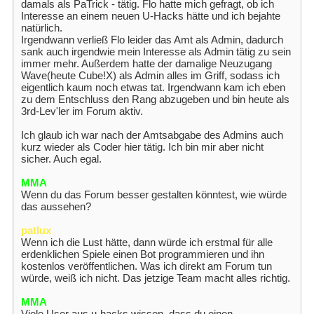
damals als PaTrick - tätig. Flo hatte mich gefragt, ob ich
Interesse an einem neuen U-Hacks hätte und ich bejahte
natürlich.
Irgendwann verließ Flo leider das Amt als Admin, dadurch
sank auch irgendwie mein Interesse als Admin tätig zu sein
immer mehr. Außerdem hatte der damalige Neuzugang
Wave(heute Cube!X) als Admin alles im Griff, sodass ich
eigentlich kaum noch etwas tat. Irgendwann kam ich eben
zu dem Entschluss den Rang abzugeben und bin heute als
3rd-Lev'ler im Forum aktiv.
Ich glaub ich war nach der Amtsabgabe des Admins auch
kurz wieder als Coder hier tätig. Ich bin mir aber nicht
sicher. Auch egal.
MMA
Wenn du das Forum besser gestalten könntest, wie würde
das aussehen?
patlux
Wenn ich die Lust hätte, dann würde ich erstmal für alle
erdenklichen Spiele einen Bot programmieren und ihn
kostenlos veröffentlichen. Was ich direkt am Forum tun
würde, weiß ich nicht. Das jetzige Team macht alles richtig.
MMA
Viele User aus u-hacks wissen, dass du einen