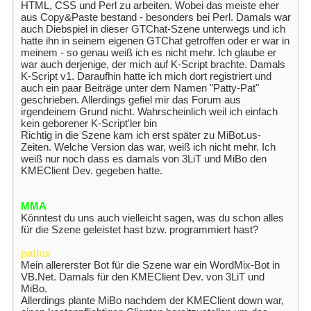
HTML, CSS und Perl zu arbeiten. Wobei das meiste eher
aus Copy&Paste bestand - besonders bei Perl. Damals war
auch Diebspiel in dieser GTChat-Szene unterwegs und ich
hatte ihn in seinem eigenen GTChat getroffen oder er war in
meinem - so genau weiß ich es nicht mehr. Ich glaube er
war auch derjenige, der mich auf K-Script brachte. Damals
K-Script v1. Daraufhin hatte ich mich dort registriert und
auch ein paar Beiträge unter dem Namen "Patty-Pat"
geschrieben. Allerdings gefiel mir das Forum aus
irgendeinem Grund nicht. Wahrscheinlich weil ich einfach
kein geborener K-Script'ler bin
Richtig in die Szene kam ich erst später zu MiBot.us-
Zeiten. Welche Version das war, weiß ich nicht mehr. Ich
weiß nur noch dass es damals von 3LiT und MiBo den
KMEClient Dev. gegeben hatte.
MMA
Könntest du uns auch vielleicht sagen, was du schon alles
für die Szene geleistet hast bzw. programmiert hast?
patlux
Mein allererster Bot für die Szene war ein WordMix-Bot in
VB.Net. Damals für den KMEClient Dev. von 3LiT und
MiBo.
Allerdings plante MiBo nachdem der KMEClient down war,