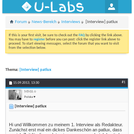
U-Labs
Forum
News-Bereich
Interviews
[Interview] patlux
If this is your first visit, be sure to check out the
FAQ
by clicking the link above.
You may have to
register
before you can post: click the register link above to
proceed. To start viewing messages, select the forum that you want to visit
from the selection below.
Thema:
[Interview] patlux
#1
15.09.2013,
13:30
MMA
Polska ♥
[Interview] patlux
Hi und Willkommen zu meinem 1. Interview als Redakteur.
Zunächst erst mal ein dickes Dankeschön an patlux, dass