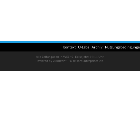
Kontakt
U-Labs
Archiv
Nutzungsbedingunge
Alle Zeitangaben in WEZ +2. Es ist jetzt
14:11
Uhr.
Powered by vBulletin® - © Jelsoft Enterprises Ltd.