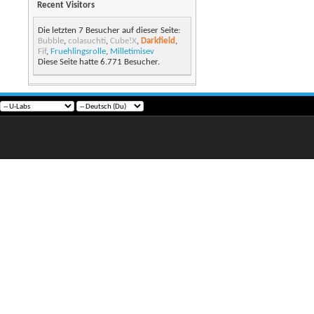
Recent Visitors
Die letzten 7 Besucher auf dieser Seite:
Bubble
,
colasuchti
,
Cube!X
,
Darkfield
,
Fif
,
Fruehlingsrolle
,
Milletimisev
Diese Seite hatte
6.771
Besucher.