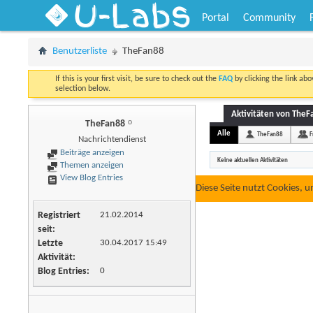
U-Labs
Portal
Community
Benutzerliste
TheFan88
If this is your first visit, be sure to check out the
FAQ
by clicking the link ab
selection below.
Aktivitäten von TheF
TheFan88
Alle
TheFan88
F
Nachrichtendienst
Beiträge anzeigen
Keine aktuellen Aktivitäten
Themen anzeigen
View Blog Entries
Diese Seite nutzt Cookies, 
Registriert
21.02.2014
seit
Letzte
30.04.2017
15:49
Aktivität
Blog Entries
0