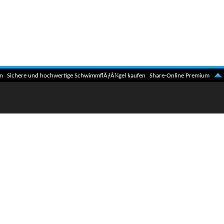
n
Sichere und hochwertige SchwimmflÃƒÂ¼gel kaufen
Share-Online Premium