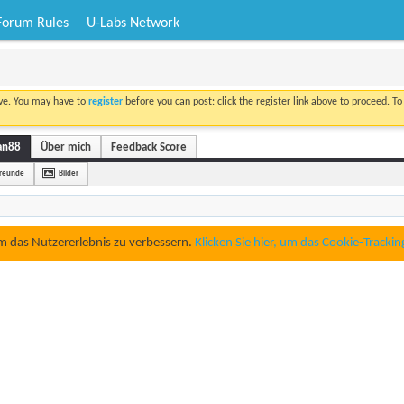
Forum Rules
U-Labs Network
ove. You may have to
register
before you can post: click the register link above to proceed. T
an88
Über mich
Feedback Score
reunde
Bilder
um das Nutzererlebnis zu verbessern.
Klicken Sie hier, um das Cookie-Trackin