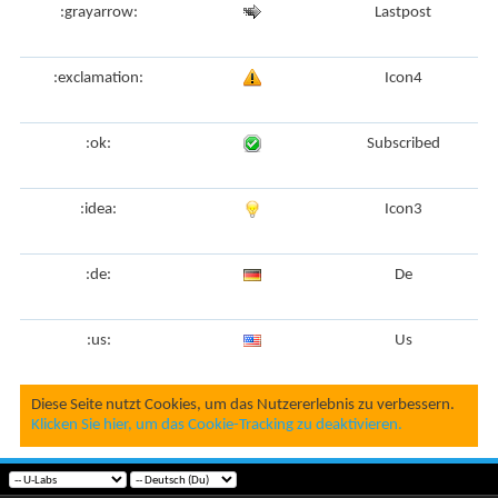
:grayarrow:
Lastpost
:exclamation:
Icon4
:ok:
Subscribed
:idea:
Icon3
:de:
De
:us:
Us
Diese Seite nutzt Cookies, um das Nutzererlebnis zu verbessern.
Klicken Sie hier, um das Cookie-Tracking zu deaktivieren.