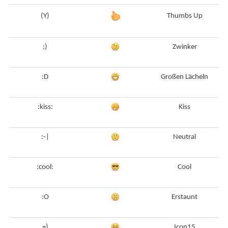
(Y)
Thumbs Up
;)
Zwinker
:D
Großen Lächeln
:kiss:
Kiss
:-|
Neutral
:cool:
Cool
:O
Erstaunt
=)
Icon15