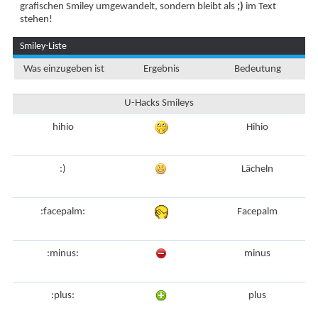
grafischen Smiley umgewandelt, sondern bleibt als
;)
im Text
stehen!
Smiley-Liste
Was einzugeben ist
Ergebnis
Bedeutung
U-Hacks Smileys
hihio
Hihio
:)
Lächeln
:facepalm:
Facepalm
:minus:
minus
:plus:
plus