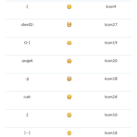
:(
Icon9
:devil2:
Icon27
O-)
Icon19
:angel:
Icon20
:$
Icon18
:cat:
Icon26
;(
Icon10
|--)
Icon16