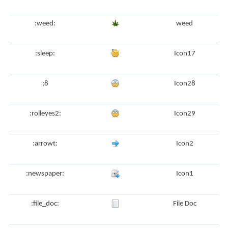
:weed:
weed
:sleep:
Icon17
;8
Icon28
:rolleyes2:
Icon29
:arrowt:
Icon2
:newspaper:
Icon1
:file_doc:
File Doc