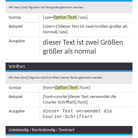
Mit dem [size] Tag kann die Textgröße geändert werden.
Syntax
[size=
Option
]
Text
[/size]
Beispiel
[size=+2]dieser Text ist zwei Größen größer als
normal[/size]
Ausgabe
dieser Text ist zwei Größen
größer als normal
Schriftart
Mit dem [font] Tag kann die Schriftart deines Textes geändert werden.
Syntax
[font=
Option
]
Text
[/font]
Beispiel
[font=courier]dieser Text verwendet die
Courier-Schriftart[/font]
dieser Text verwendet die
Ausgabe
Courier-Schriftart
Linksbündig / Rechtsbündig / Zentriert