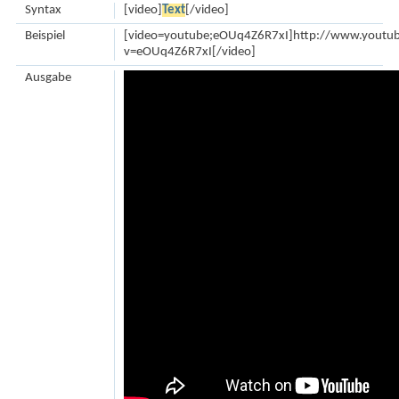
Syntax
[video]
Text
[/video]
Beispiel
[video=youtube;eOUq4Z6R7xI]http://www.youtu
v=eOUq4Z6R7xI[/video]
Ausgabe