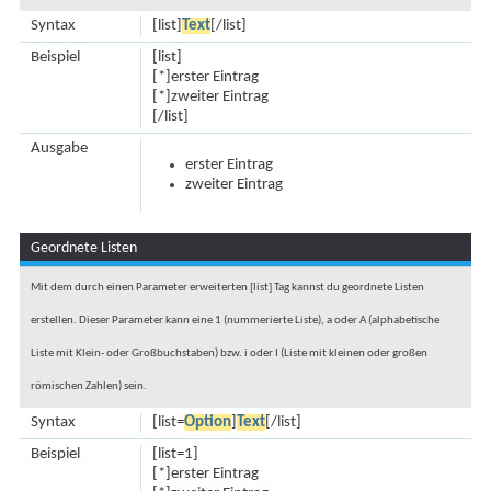
Syntax
[list]
Text
[/list]
Beispiel
[list]
[*]erster Eintrag
[*]zweiter Eintrag
[/list]
Ausgabe
erster Eintrag
zweiter Eintrag
Geordnete Listen
Mit dem durch einen Parameter erweiterten [list] Tag kannst du geordnete Listen
erstellen. Dieser Parameter kann eine 1 (nummerierte Liste), a oder A (alphabetische
Liste mit Klein- oder Großbuchstaben) bzw. i oder I (Liste mit kleinen oder großen
römischen Zahlen) sein.
Syntax
[list=
Option
]
Text
[/list]
Beispiel
[list=1]
[*]erster Eintrag