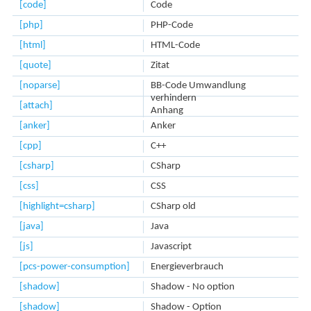
[code]
Code
[php]
PHP-Code
[html]
HTML-Code
[quote]
Zitat
[noparse]
BB-Code Umwandlung
verhindern
[attach]
Anhang
[anker]
Anker
[cpp]
C++
[csharp]
CSharp
[css]
CSS
[highlight=csharp]
CSharp old
[java]
Java
[js]
Javascript
[pcs-power-consumption]
Energieverbrauch
[shadow]
Shadow - No option
[shadow]
Shadow - Option