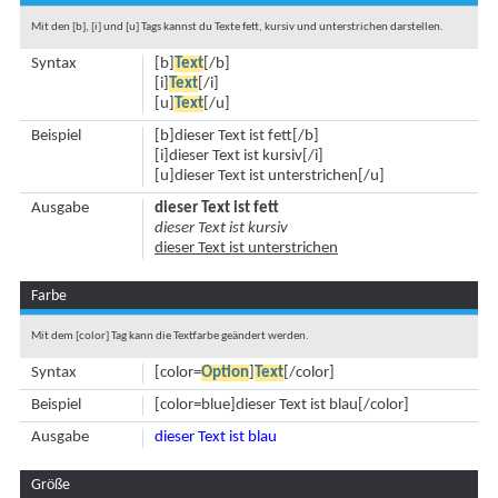
Mit den [b], [i] und [u] Tags kannst du Texte fett, kursiv und unterstrichen darstellen.
Syntax
[b]
Text
[/b]
[i]
Text
[/i]
[u]
Text
[/u]
Beispiel
[b]dieser Text ist fett[/b]
[i]dieser Text ist kursiv[/i]
[u]dieser Text ist unterstrichen[/u]
Ausgabe
dieser Text ist fett
dieser Text ist kursiv
dieser Text ist unterstrichen
Farbe
Mit dem [color] Tag kann die Textfarbe geändert werden.
Syntax
[color=
Option
]
Text
[/color]
Beispiel
[color=blue]dieser Text ist blau[/color]
Ausgabe
dieser Text ist blau
Größe