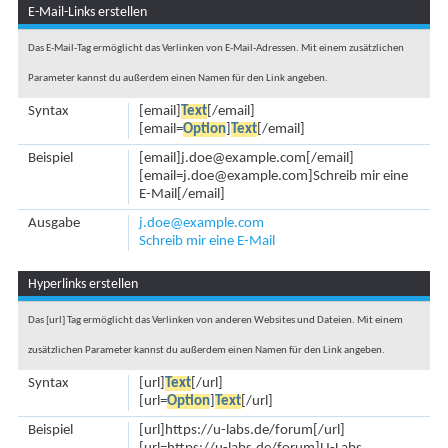
E-Mail-Links erstellen
Das E-Mail-Tag ermöglicht das Verlinken von E-Mail-Adressen. Mit einem zusätzlichen
Parameter kannst du außerdem einen Namen für den Link angeben.
Syntax
[email]
Text
[/email]
[email=
Option
]
Text
[/email]
Beispiel
[email]j.doe@example.com[/email]
[email=j.doe@example.com]Schreib mir eine
E-Mail[/email]
Ausgabe
j.doe@example.com
Schreib mir eine E-Mail
Hyperlinks erstellen
Das [url] Tag ermöglicht das Verlinken von anderen Websites und Dateien. Mit einem
zusätzlichen Parameter kannst du außerdem einen Namen für den Link angeben.
Syntax
[url]
Text
[/url]
[url=
Option
]
Text
[/url]
Beispiel
[url]https://u-labs.de/forum[/url]