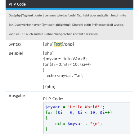
PHP-Code
Das [php] Tag funktioniert genauso wie das [code] Tag, hebt aber zusätzlich bestimmte
Schlüsselwörter hervor (Syntax Highlighting). Obwohl es für PHP entwickelt wurde,
kann es u.U. auch andere C-ähnliche Sprachen korrekt darstellen.
Syntax
[php]
Text
[/php]
Beispiel
[php]
$myvar = 'Hello World!';
for ($
i = 0; \$i < 10; \$i++)
{
echo $myvar . "\n";
}
[/php]
Ausgabe
PHP-Code:
$myvar
=
'Hello World!'
;
for (
$i
=
0
;
$i
<
10
;
$i
++)
{
echo
$myvar
.
"\n"
;
}