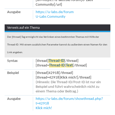
[url=https://u-labs.de/forum]U-Labs
Community[/url]
Ausgabe
https://u-labs.de/forum
U-Labs Community
Verweis auf ein Thema
Der [thread] Tag ermöglicht das Verlinken eines bestimmten Themas mit Hilfe der
Thread-ID. Mit einem zusätzlichen Parameter kannst du außerdem einen Namen für den
Link angeben.
Syntax
[thread]
Thread-ID
[/thread]
[thread=
Thread-ID
]
Text
[/thread]
Beispiel
[thread]42918[/thread]
[thread=42918]Klick mich![/thread]
(Hinweis: Die Thread-ID/Post-ID ist nur ein
Beispiel und führt wahrscheinlich nicht zu
einem Thema oder Beitrag.)
Ausgabe
https://u-labs.de/forum/showthread.php?
t=42918
Klick mich!