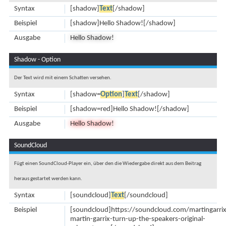
Syntax
[shadow]
Text
[/shadow]
Beispiel
[shadow]Hello Shadow![/shadow]
Ausgabe
Hello Shadow!
Shadow - Option
Der Text wird mit einem Schatten versehen.
Syntax
[shadow=
Option
]
Text
[/shadow]
Beispiel
[shadow=red]Hello Shadow![/shadow]
Ausgabe
Hello Shadow!
SoundCloud
Fügt einen SoundCloud-Player ein, über den die Wiedergabe direkt aus dem Beitrag
heraus gestartet werden kann.
Syntax
[soundcloud]
Text
[/soundcloud]
Beispiel
[soundcloud]https://soundcloud.com/martingarrix
martin-garrix-turn-up-the-speakers-original-