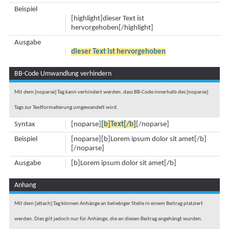
Beispiel
[highlight]dieser Text ist
hervorgehoben[/highlight]
Ausgabe
dieser Text ist hervorgehoben
BB-Code Umwandlung verhindern
Mit dem [noparse] Tag kann verhindert werden, dass BB-Code innerhalb des [noparse]
Tags zur Textformatierung umgewandelt wird.
Syntax
[noparse]
[b]Text[/b]
[/noparse]
Beispiel
[noparse][b]Lorem ipsum dolor sit amet[/b]
[/noparse]
Ausgabe
[b]Lorem ipsum dolor sit amet[/b]
Anhang
Mit dem [attach] Tag können Anhänge an beliebiger Stelle in einem Beitrag platziert
werden. Dies gilt jedoch nur für Anhänge, die an diesen Beitrag angehängt wurden.