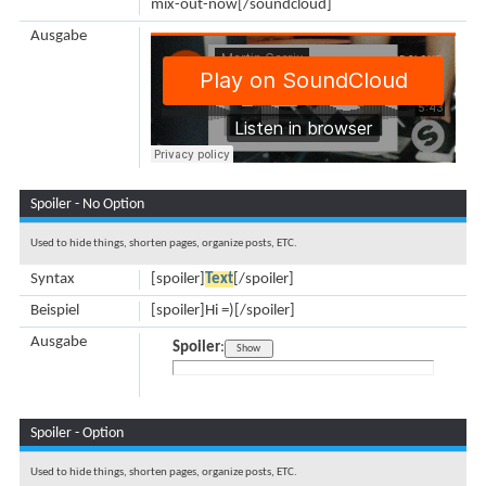
mix-out-now[/soundcloud]
Ausgabe
Spoiler - No Option
Used to hide things, shorten pages, organize posts, ETC.
Syntax
[spoiler]
Text
[/spoiler]
Beispiel
[spoiler]Hi =)[/spoiler]
Ausgabe
Spoiler
:
Spoiler - Option
Used to hide things, shorten pages, organize posts, ETC.