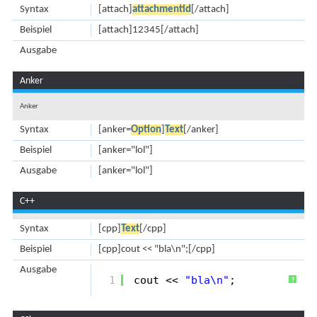
Syntax
[attach]
attachmentid
[/attach]
Beispiel
[attach]12345[/attach]
Ausgabe
Anker
Anker
Syntax
[anker=
Option
]
Text
[/anker]
Beispiel
[anker="lol"]
Ausgabe
[anker="lol"]
C++
Syntax
[cpp]
Text
[/cpp]
Beispiel
[cpp]cout << "bla\n";[/cpp]
Ausgabe
1
cout << 
"bla\n"
;
?