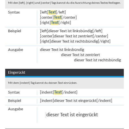
Mit den [left], [right] und [center] Tags kannst du die Ausrichtung deines Textes festlegen.
Syntax
[left]
Text
[/left]
[center]
Text
[/center]
[right]
Text
[/right]
Beispiel
[left]dieser Text ist linksbündig[/left]
[center]dieser Text ist zentriert[/center]
[right]dieser Text ist rechtsbündig[/right]
Ausgabe
dieser Text ist linksbündig
dieser Text ist zentriert
dieser Text ist rechtsbündig
Eingerückt
Mit dem [indent] Tag kannst du deinen Text einrücken.
Syntax
[indent]
Text
[/indent]
Beispiel
[indent]dieser Text ist eingerückt[/indent]
Ausgabe
dieser Text ist eingerückt