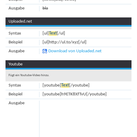
Ausgabe
bla
Uploaded.net
Syntax
[ul]
Text
[/ul]
Beispiel
[ul]http://ul.to/xyz[/ul]
Ausgabe
Download von Uploaded.net
Youtube
Fügt ein Youtube-Video hinzu.
Syntax
[youtube]
Text
[/youtube]
Beispiel
[youtube]h9ETK8XfTvU[/youtube]
Ausgabe