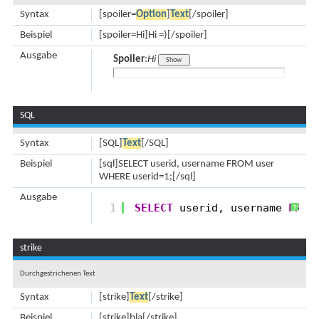
Syntax
[spoiler=
Option
]
Text
[/spoiler]
Beispiel
[spoiler=Hi]Hi =)[/spoiler]
Ausgabe
Spoiler
:
Hi
SQL
Syntax
[SQL]
Text
[/SQL]
Beispiel
[sql]SELECT userid, username FROM user
WHERE userid=1;[/sql]
Ausgabe
1
SELECT
userid, username 
FROM
?
strike
Durchgestrichenen Text
Syntax
[strike]
Text
[/strike]
Beispiel
[strike]bla[/strike]