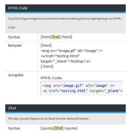
HTML-Code
Das [html] Tag ermöglicht eine farbliche Hervorhebung (Syntax Highlighting) von HTML-
Code.
Syntax
[html]
Text
[/html]
Beispiel
[html]
<img src="image.gif" alt="image" />
<a href="testing.html"
target="_blank">Testing</a>
[/html]
Ausgabe
HTML-Code:
<img src=
"image.gif"
 alt=
"image"
 />
<a href=
"testing.html"
 target=
"_blank"
>
Test
Zitat
Mit dem [quote] Tag kannst du Texte fremder Herkunft zitieren.
Syntax
[quote]
Zitat
[/quote]