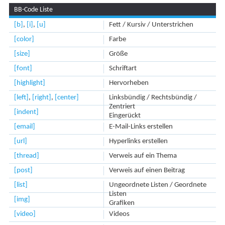
BB-Code Liste
[b]
,
[i]
,
[u]
Fett / Kursiv / Unterstrichen
[color]
Farbe
[size]
Größe
[font]
Schriftart
[highlight]
Hervorheben
[left]
,
[right]
,
[center]
Linksbündig / Rechtsbündig /
Zentriert
[indent]
Eingerückt
[email]
E-Mail-Links erstellen
[url]
Hyperlinks erstellen
[thread]
Verweis auf ein Thema
[post]
Verweis auf einen Beitrag
[list]
Ungeordnete Listen / Geordnete
Listen
[img]
Grafiken
[video]
Videos