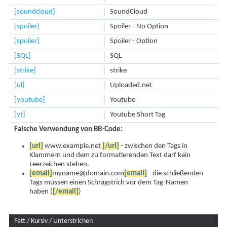
[soundcloud]
SoundCloud
[spoiler]
Spoiler - No Option
[spoiler]
Spoiler - Option
[SQL]
SQL
[strike]
strike
[ul]
Uploaded.net
[youtube]
Youtube
[yt]
Youtube Short Tag
Falsche Verwendung von BB-Code:
[url]
www.example.net
[/url]
- zwischen den Tags in
Klammern und dem zu formatierenden Text darf kein
Leerzeichen stehen.
[email]
myname@domain.com
[email]
- die schließenden
Tags müssen einen Schrägstrich vor dem Tag-Namen
haben (
[/email]
)
Fett / Kursiv / Unterstrichen