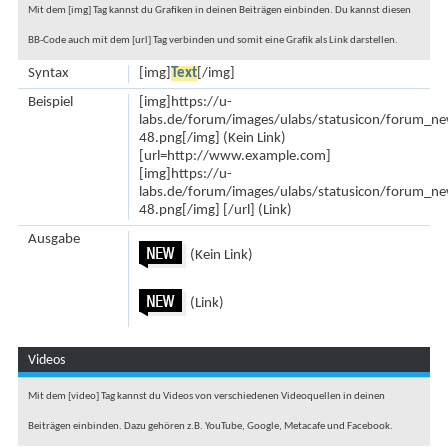
Mit dem [img] Tag kannst du Grafiken in deinen Beiträgen einbinden. Du kannst diesen
BB-Code auch mit dem [url] Tag verbinden und somit eine Grafik als Link darstellen.
Syntax
[img]
Text
[/img]
Beispiel
[img]https://u-
labs.de/forum/images/ulabs/statusicon/forum_n
48.png[/img] (Kein Link)
[url=http://www.example.com]
[img]https://u-
labs.de/forum/images/ulabs/statusicon/forum_n
48.png[/img] [/url] (Link)
Ausgabe
(Kein Link)
(Link)
Videos
Mit dem [video] Tag kannst du Videos von verschiedenen Videoquellen in deinen
Beiträgen einbinden. Dazu gehören z.B. YouTube, Google, Metacafe und Facebook.