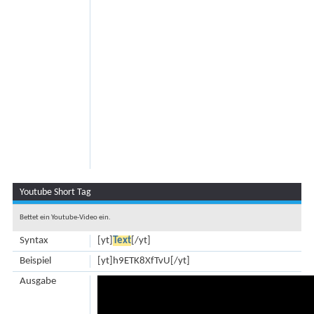
Youtube Short Tag
Bettet ein Youtube-Video ein.
Syntax
[yt]
Text
[/yt]
Beispiel
[yt]h9ETK8XfTvU[/yt]
Ausgabe