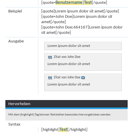
[quote=
Benutzername
]
Text
[/quote]
Beispiel
[quote]Lorem ipsum dolor sit amet[/quote]
[quote=John Doe]Lorem ipsum dolor sit
amet[/quote]
[quote=John Doe;464167]Lorem ipsum dolor
sit amet[/quote]
Ausgabe
Lorem ipsum dolor sit amet
Zitat von
John Doe
Lorem ipsum dolor sit amet
Zitat von
John Doe
Lorem ipsum dolor sit amet
Hervorheben
Mit dem [highlight] Tag können Textstellen besonders hervorgehoben werden.
Syntax
[highlight]
Text
[/highlight]