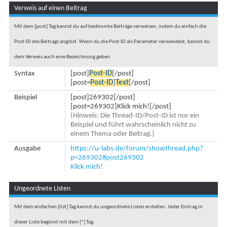
Verweis auf einen Beitrag
Mit dem [post] Tag kannst du auf bestimmte Beiträge verweisen, indem du einfach die
Post-ID des Beitrags angibst. Wenn du die Post-ID als Parameter verwendest, kannst du
dem Verweis auch eine Bezeichnung geben.
Syntax
[post]
Post-ID
[/post]
[post=
Post-ID
]
Text
[/post]
Beispiel
[post]269302[/post]
[post=269302]Klick mich![/post]
(Hinweis: Die Thread-ID/Post-ID ist nur ein
Beispiel und führt wahrscheinlich nicht zu
einem Thema oder Beitrag.)
Ausgabe
https://u-labs.de/forum/showthread.php?
p=269302#post269302
Klick mich!
Ungeordnete Listen
Mit dem einfachen [list] Tag kannst du ungeordnete Listen erstellen. Jeder Eintrag in
dieser Liste beginnt mit dem [*] Tag.