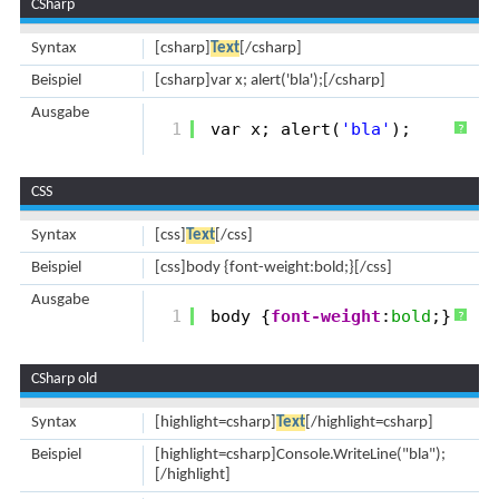
CSharp
Syntax
[csharp]
Text
[/csharp]
Beispiel
[csharp]var x; alert('bla');[/csharp]
Ausgabe
1
var x; alert(
'bla'
);
?
CSS
Syntax
[css]
Text
[/css]
Beispiel
[css]body {font-weight:bold;}[/css]
Ausgabe
1
body {
font-weight
:
bold
;}
?
CSharp old
Syntax
[highlight=csharp]
Text
[/highlight=csharp]
Beispiel
[highlight=csharp]Console.WriteLine("bla");
[/highlight]