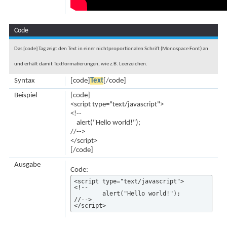
Code
Das [code] Tag zeigt den Text in einer nichtproportionalen Schrift (Monospace Font) an
und erhält damit Textformatierungen, wie z.B. Leerzeichen.
Syntax
[code]
Text
[/code]
Beispiel
[code]
<script type="text/javascript">
<!--
alert("Hello world!");
//-->
</script>
[/code]
Ausgabe
Code:
<script type="text/javascript">

<!--

	alert("Hello world!");

//-->

</script>