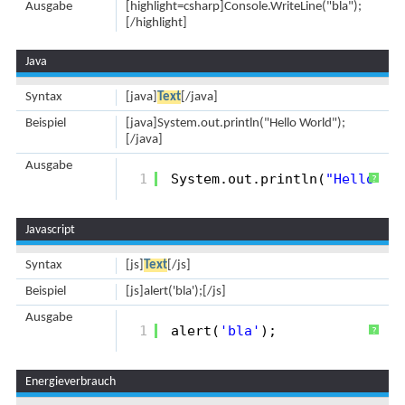
Ausgabe
[highlight=csharp]Console.WriteLine("bla");
[/highlight]
Java
Syntax
[java]
Text
[/java]
Beispiel
[java]System.out.println("Hello World");
[/java]
Ausgabe
1
System.out.println(
"Hello Wo
?
Javascript
Syntax
[js]
Text
[/js]
Beispiel
[js]alert('bla');[/js]
Ausgabe
1
alert(
'bla'
);
?
Energieverbrauch