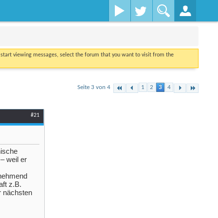
o start viewing messages, select the forum that you want to visit from the
Seite 3 von 4
1
2
3
4
#21
hische
– weil er
Zunehmend
ft z.B.
r nächsten