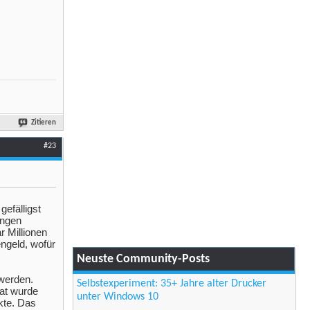
Zitieren
#23
gefälligst
ungen
r Millionen
ngeld, wofür
Neuste Community-Posts
 werden.
Selbstexperiment: 35+ Jahre alter Drucker
tat wurde
unter Windows 10
kte. Das