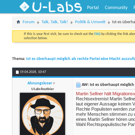
U-Labs
Portal
Community
Forum
Talk, Talk, Talk!
Politik & Umwelt
Ist es überh
If this is your first visit, be sure to check out the
FAQ
by clicking the link ab
selection below.
Thema:
Ist es überhaupt möglich als rechte Partei eine Macht auszu
19.04.2026,
10:47
Ahnungsloser
AW: Ist es überhaupt möglich 
U-Labs Routinier
Martin Sellner hält Migration
Rechtsextremist Martin Sellne
laut eigener Aussage keinen V
Rechte Populisten werden zun
mehr Menschen stimmen zu un
eines Martin Sellner hören un
Wahl Rechtspopulistische Pa