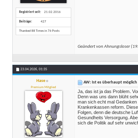
Registriert seit
21.02.2016
Beiträge
427
Thanked 88 Times in 76 Posts
Geändert von Ahnungsloser (1
23.04.2026,
01:35
Hase
AW: Ist es überhaupt möglich 
Premium Mitglied
Ja, das ist ja das Problem. V
Denn was uns dann blüht sehen
man sich echt mal Gedanken m
Krankenkassen reform. Diese b
Folgen, denn die deutsche Luft
Gesundheits Versorgung. Aber
sich die Politik auf sehr unwi