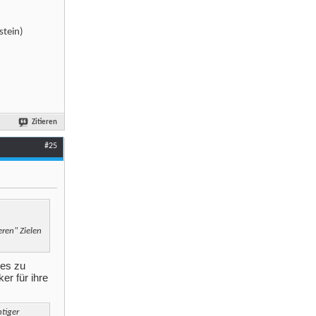
stein)
Zitieren
#25
ren" Zielen
kes zu
r für ihre
htiger