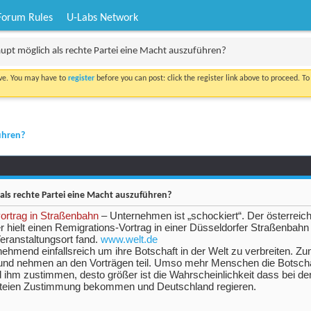
Forum Rules
U-Labs Network
aupt möglich als rechte Partei eine Macht auszuführen?
ove. You may have to
register
before you can post: click the register link above to proceed. T
führen?
als rechte Partei eine Macht auszuführen?
svortrag in Straßenbahn
– Unternehmen ist „schockiert“. Der österreic
r hielt einen Remigrations-Vortrag in einer Düsseldorfer Straßenbahn 
eranstaltungsort fand.
www.welt.de
ehmend einfallsreich um ihre Botschaft in der Welt zu verbreiten. 
d nehmen an den Vorträgen teil. Umso mehr Menschen die Botscha
d ihm zustimmen, desto größer ist die Wahrscheinlichkeit dass bei de
rteien Zustimmung bekommen und Deutschland regieren.