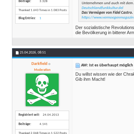
Beiträge
3.328
Unternehmen und auch mit dem A
Deutschlandfunkkultur.del
Thanked 1.643 Times in 1.083 Posts
Das Vermögen von Fidel Castro.
https://www.vermoegenmagazin.
Blog Entries
1
Der sozialistische Revolution
die Bevölkerung in bitterer Ar
25.04.2026,
08:51
Darkfield
AW: Ist es überhaupt möglich 
Moderation
Du willst wissen wie der Chra
Gib ihm Macht!
Registriert seit
24.04.2013
Beiträge
4.141
Thanked 2.068 Times in 1.522 Posts