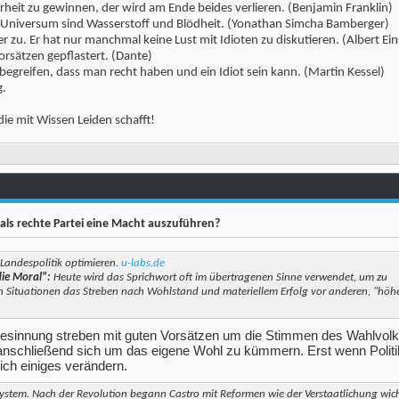
erheit zu gewinnen, der wird am Ende beides verlieren. (Benjamin Franklin)
m Universum sind Wasserstoff und Blödheit. (Yonathan Simcha Bamberger)
 zu. Er hat nur manchmal keine Lust mit Idioten zu diskutieren. (Albert Ein
orsätzen gepflastert. (Dante)
 begreifen, dass man recht haben und ein Idiot sein kann. (Martin Kessel)
g.
die mit Wissen Leiden schafft!
als rechte Partei eine Macht auszuführen?
 Landespolitik optimieren.
u-labs.de
die Moral":
Heute wird das Sprichwort oft im übertragenen Sinne verwendet, um zu
n Situationen das Streben nach Wohlstand und materiellem Erfolg vor anderen, "höhe
r Gesinnung streben mit guten Vorsätzen um die Stimmen des Wahlvol
chließend sich um das eigene Wohl zu kümmern. Erst wenn Politike
ich einiges verändern.
system. Nach der Revolution begann Castro mit Reformen wie der Verstaatlichung wic