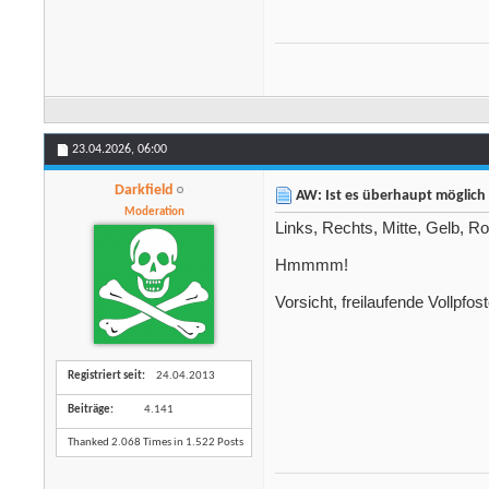
23.04.2026,
06:00
Darkfield
AW: Ist es überhaupt möglich 
Moderation
Links, Rechts, Mitte, Gelb, Ro
Hmmmm!
Vorsicht, freilaufende Vollpfos
Registriert seit
24.04.2013
Beiträge
4.141
Thanked 2.068 Times in 1.522 Posts