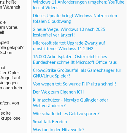
anz heiße
Windows 11 Anforderungen umgehen: YouTube
In Wahrheit
löscht Videos
Dieses Update bringt Windows-Nutzern den
totalen Cloudzwang
die
ern vorne.
2 neue Wege: Windows 10 nach 2025
elf
kostenfrei verlängert!
plett
Microsoft startet Upgrade-Zwang auf
lle gekippt?
umstrittenes Windows 11 24H2
? Schon
16.000 Arbeitsplätze: Österreichisches
Bundesheer schmeißt Microsoft Office raus
hat.
CrowdStrike Großausfall als Gamechanger für
äter-Opfer-
GNU/Linux Spieler?
Angriff auf
wie gegen
Von wegen tot: So wurde PHP ultra schnell!
ja auch kein
Der Weg zum Eigenen ICH
Klimaschützer - Nervige Quängler oder
aften, von
Weltveränderer?
,
sollte
Wie schaffe ich es Geld zu sparen?
skrupellose
Smalltalk Bereich
Was tun in der Hitzewelle?