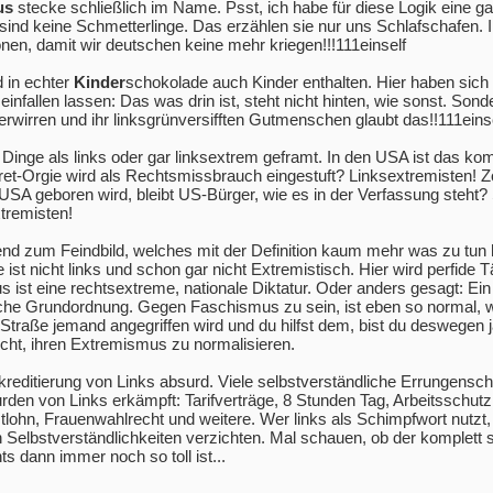
us
stecke schließlich im Name. Psst, ich habe für diese Logik eine g
sind keine Schmetterlinge. Das erzählen sie nur uns Schlafschafen. 
ronen, damit wir deutschen keine mehr kriegen!!!111einself
d in echter
Kinder
schokolade auch Kinder enthalten. Hier haben sich 
nfallen lassen: Das was drin ist, steht nicht hinten, wie sonst. Sond
erwirren und ihr linksgrünversifften Gutmenschen glaubt das!!111eins
nge als links oder gar linksextrem geframt. In den USA ist das kom
et-Orgie wird als Rechtsmissbrauch eingestuft? Linksextremisten! Zö
USA geboren wird, bleibt US-Bürger, wie es in der Verfassung steht
tremisten!
d zum Feindbild, welches mit der Definition kaum mehr was zu tun 
ist nicht links und schon gar nicht Extremistisch. Hier wird perfide T
ist eine rechtsextreme, nationale Diktatur. Oder anders gesagt: Ein 
ische Grundordnung. Gegen Faschismus zu sein, ist eben so normal, 
Straße jemand angegriffen wird und du hilfst dem, bist du deswegen 
cht, ihren Extremismus zu normalisieren.
reditierung von Links absurd. Viele selbstverständliche Errungensch
urden von Links erkämpft: Tarifverträge, 8 Stunden Tag, Arbeitsschutz
lohn, Frauenwahlrecht und weitere. Wer links als Schimpfwort nutzt, 
 Selbstverständlichkeiten verzichten. Mal schauen, ob der komplett 
s dann immer noch so toll ist...