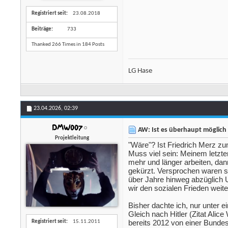
Registriert seit
23.08.2018
Beiträge
733
Thanked 266 Times in 184 Posts
LG Hase
23.04.2026,
02:39
DMW007
AW: Ist es überhaupt möglich 
Projektleitung
"Wäre"? Ist Friedrich Merz z
Muss viel sein: Meinem letzte
mehr und länger arbeiten, dan
gekürzt. Versprochen waren si
über Jahre hinweg abzüglich 
wir den sozialen Frieden weit
Bisher dachte ich, nur unter
Gleich nach Hitler (Zitat Alice
bereits 2012 von einer Bunde
Registriert seit
15.11.2011