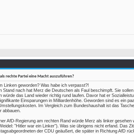
als rechte Partei eine Macht auszuführen?
um Linken geworden? Was habe ich verpasst?!
n Stand nach hat Merz die Deutschen als Faul beschimpft. Sie sollen 
n würde das Land wieder richtig rund laufen. Davor hat er Sozialleist
gnifikante Einsparungen in Milliardenhöhe. Geworden sind es ein paa
Umstellungskosten. Im Vergleich zum Bundeshaushalt ist das Tasche
er abbauen.
 einer AfD-Regierung am rechten Rand würde Merz als linker gesehen
 Weidel: "Hitler war ein Linker"). Was sie übrigens nicht erfand. Das Zi
stagsabgeordneten der CDU geäußert, die später in Richtung AfD rüc