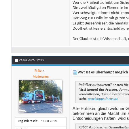
Wer die Freiheit aufgibt um Sich
Die zwei häufigsten Elemente i
Wer schweigt, stimmt nicht immer
Der Weg zur Hölle ist mit guten V
Es gibt Besserwisser, die niemals
Doofheit ist keine Entschuldigun
Der Glaube ist die Wissenschaft, 
24.04.2026,
19:49
Fritz
AW: Ist es überhaupt möglich 
Moderation
Politiker outsourcen?
Kosten für
"Erst kommt das Fressen, dann 
verdeutlichen, dass in bestimmte
steht.
praxistipps.focus.de
Alle Politiker, gleich welche
bekommen an die Macht um ans
Entscheidungen haften, wird s
Registriert seit
18.08.2013
Kuba:
Vorbildliches Gesundheits