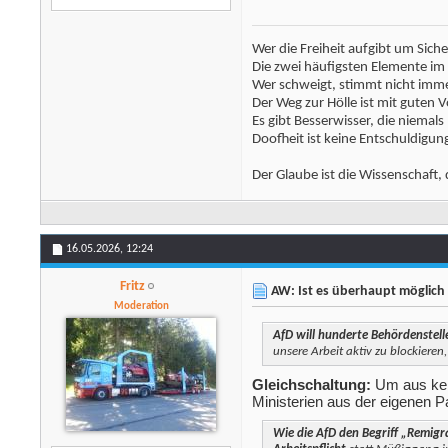
Wer die Freiheit aufgibt um Sich
Die zwei häufigsten Elemente i
Wer schweigt, stimmt nicht immer
Der Weg zur Hölle ist mit guten V
Es gibt Besserwisser, die niemals
Doofheit ist keine Entschuldigun
Der Glaube ist die Wissenschaft, 
16.05.2026,
12:24
Fritz
AW: Ist es überhaupt möglich 
Moderation
AfD will hunderte Behördenstel
unsere Arbeit aktiv zu blockiere
Gleichschaltung:
Um aus kein
Ministerien aus der eigenen P
Wie die AfD den Begriff „Remigra