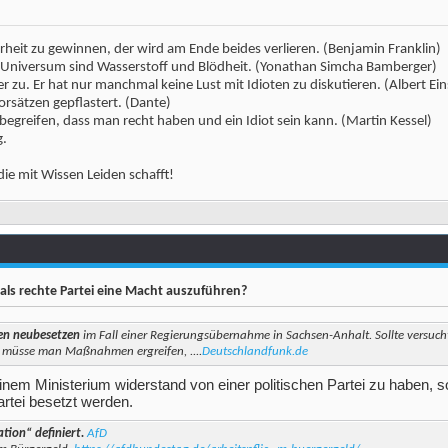
erheit zu gewinnen, der wird am Ende beides verlieren. (Benjamin Franklin)
m Universum sind Wasserstoff und Blödheit. (Yonathan Simcha Bamberger)
 zu. Er hat nur manchmal keine Lust mit Idioten zu diskutieren. (Albert Ein
orsätzen gepflastert. (Dante)
 begreifen, dass man recht haben und ein Idiot sein kann. (Martin Kessel)
g.
die mit Wissen Leiden schafft!
als rechte Partei eine Macht auszuführen?
len neubesetzen
im Fall einer Regierungsübernahme in Sachsen-Anhalt. Sollte versuch
n, müsse man Maßnahmen ergreifen, ....
Deutschlandfunk.de
em Ministerium widerstand von einer politischen Partei zu haben, so
artei besetzt werden.
tion“ definiert.
AfD