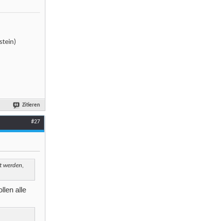
stein)
Zitieren
#27
t werden,
llen alle