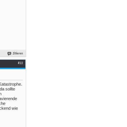
Zitieren
#22
Katastrophe.
a sollte
n
avierende
che
eckend wie