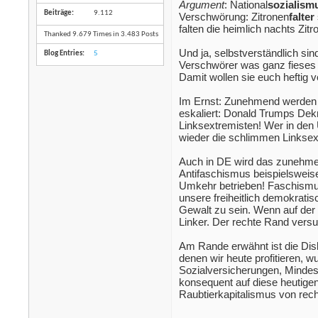
Argument
: National
sozialism
Beiträge
9.112
Verschwörung: Zitronen
falter
falten die heimlich nachts Zit
Thanked 9.679 Times in 3.483 Posts
Und ja, selbstverständlich sin
Blog Entries
5
Verschwörer was ganz fieses ei
Damit wollen sie euch heftig v
Im Ernst: Zunehmend werden Di
eskaliert: Donald Trumps Dekr
Linksextremisten! Wer in den 
wieder die schlimmen Linksex
Auch in DE wird das zunehmen
Antifaschismus beispielsweise 
Umkehr betrieben! Faschismus 
unsere freiheitlich demokrat
Gewalt zu sein. Wenn auf der 
Linker. Der rechte Rand versu
Am Rande erwähnt ist die Disk
denen wir heute profitieren, w
Sozialversicherungen, Mindest
konsequent auf diese heutigen
Raubtierkapitalismus von recht