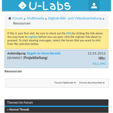
U-Labs
Forum
Multimedia
Digitale Bild- und Videobearbeitung
Ressourcen
If this is your first visit, be sure to check out the
FAQ
by clicking the link above.
You may have to
register
before you can post: click the register link above to
proceed. To start viewing messages, select the forum that you want to visit
from the selection below.
12.01.2012
Ankündigung:
Regeln im News-Bereich
DMW007
(
Projektleitung
)
Hits:
612.490
Ressourcen
Forum-Optionen
Forum durchsuchen
Themen im Forum
Seite 1 von 2
1
2
» Normal Threads