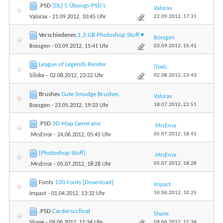
.PSD
[DL] 5 Übungs-PSD's
Valorax
22.09.2012,
17:31
Valorax
- 21.09.2012, 10:45 Uhr
Verschiedenes
1,3 GB Photoshop Stuff.♥
Bossgen
03.09.2012,
15:41
Bossgen
- 03.09.2012, 15:41 Uhr
League of Legends Render
iToxic
02.08.2012,
23:43
Silidor
- 02.08.2012, 23:22 Uhr
Brushes
Gute Smudge Brushes.
Valorax
18.07.2012,
22:51
Bossgen
- 23.05.2012, 19:33 Uhr
.PSD
3D Map Generator
.MrsError
05.07.2012,
18:41
.MrsError
- 24.06.2012, 05:45 Uhr
[Photoshop Stuff]
.MrsError
05.07.2012,
18:28
.MrsError
- 05.07.2012, 18:28 Uhr
Fonts
100 Fonts [Download]
Impact
10.06.2012,
10:25
Impact
- 01.04.2012, 13:32 Uhr
.PSD
Cardersccfinal
Shane
09.06.2012,
11:34
Shane
- 09.06.2012, 11:34 Uhr