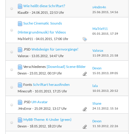
Wie heißt diese Schriftart?
s4ndm4n
25.06.2015,
14:56
Klaud0r
- 24.06.2015, 22:53 Uhr
Suche Cinematic Sounds
MaTrix911
(Hintergrundmusik) für Videos
05.01.2015,
17:39
MaTrix911
- 04.01.2015, 17:06 Uhr
.PSD
Webdesign für Lernvorgänge!
Valorax
11.09.2013,
21:58
Valorax
- 13.05.2012, 14:47 Uhr
Verschiedenes
[Download] Scene-Bilder
Devon
15.01.2013,
09:05
Devon
- 23.01.2012, 00:19 Uhr
Fonts
Schriftart herausfinden
lala
10.01.2013,
20:52
Minecraft
- 10.01.2013, 17:25 Uhr
.PSD
UH-Avatar
Shane
24.11.2012,
15:16
.MrsError
- 25.09.2012, 13:17 Uhr
MyBB-Theme: K-Under (green)
Devon
11.10.2012,
22:26
Devon
- 18.05.2012, 18:23 Uhr