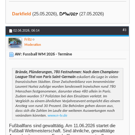
DMW007
Darkfield
(25.05.2026),
(27.05.2026)
#3
02.06.2026,
06:14
Fritz
Moderation
AW: Fussball WM 2026 - Termine
Brände, Plünderungen, 780 Festnahmen: Nach dem Champions-
League-Titel von Paris Saint-Germain
eskaliert die Lage in vielen
französischen Städten. Einer Zwischenbilanz von Innenminister
Laurent Nuñez zufolge wurden landesweit inzwischen rund 780
Menschen festgenommen, darunter etwa 480 allein in Paris.
Zudem wurden 57 Polizisten bei den Einsätzen verletzt. Im
Vergleich zu einem ähnlichen Vorjahresevent entspricht dies einem
Anstieg von rund 30 Prozent. Die Behörden gehen davon aus,
dass sich die Zahlen im Laufe der weiteren Auswertungen noch
verändern könnten.
www.n-tv.de
Fußballfans sind gewalttätig. Am 11.06.2026 startet die
Fußball Weltmeisterschaft. Sind ähnliche, gewalttätige