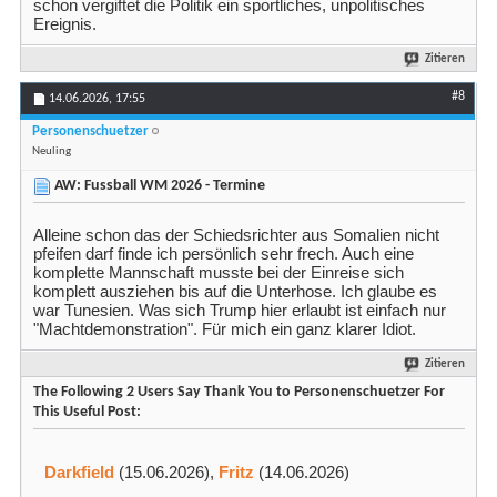
schon vergiftet die Politik ein sportliches, unpolitisches
Ereignis.
Zitieren
#8
14.06.2026,
17:55
Personenschuetzer
Neuling
AW: Fussball WM 2026 - Termine
Alleine schon das der Schiedsrichter aus Somalien nicht
pfeifen darf finde ich persönlich sehr frech. Auch eine
komplette Mannschaft musste bei der Einreise sich
komplett ausziehen bis auf die Unterhose. Ich glaube es
war Tunesien. Was sich Trump hier erlaubt ist einfach nur
"Machtdemonstration". Für mich ein ganz klarer Idiot.
Zitieren
The Following 2 Users Say Thank You to Personenschuetzer For
This Useful Post:
Darkfield
(15.06.2026),
Fritz
(14.06.2026)