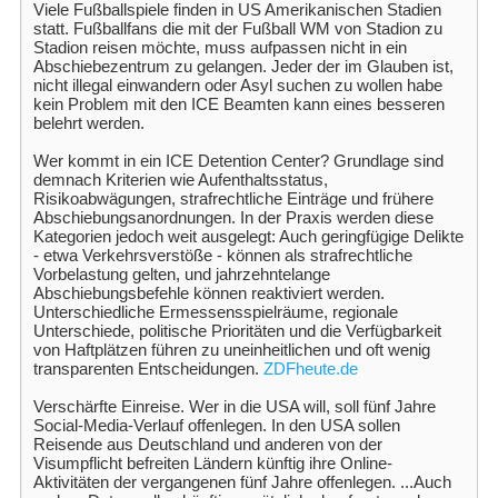
Viele Fußballspiele finden in US Amerikanischen Stadien
statt. Fußballfans die mit der Fußball WM von Stadion zu
Stadion reisen möchte, muss aufpassen nicht in ein
Abschiebezentrum zu gelangen. Jeder der im Glauben ist,
nicht illegal einwandern oder Asyl suchen zu wollen habe
kein Problem mit den ICE Beamten kann eines besseren
belehrt werden.
Wer kommt in ein ICE Detention Center? Grundlage sind
demnach Kriterien wie Aufenthaltsstatus,
Risikoabwägungen, strafrechtliche Einträge und frühere
Abschiebungsanordnungen. In der Praxis werden diese
Kategorien jedoch weit ausgelegt: Auch geringfügige Delikte
- etwa Verkehrsverstöße - können als strafrechtliche
Vorbelastung gelten, und jahrzehntelange
Abschiebungsbefehle können reaktiviert werden.
Unterschiedliche Ermessensspielräume, regionale
Unterschiede, politische Prioritäten und die Verfügbarkeit
von Haftplätzen führen zu uneinheitlichen und oft wenig
transparenten Entscheidungen.
ZDFheute.de
Verschärfte Einreise. Wer in die USA will, soll fünf Jahre
Social-Media-Verlauf offenlegen. In den USA sollen
Reisende aus Deutschland und anderen von der
Visumpflicht befreiten Ländern künftig ihre Online-
Aktivitäten der vergangenen fünf Jahre offenlegen. ...Auch