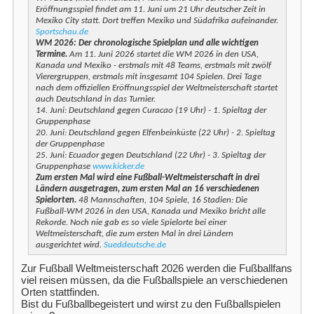
Eröffnungsspiel findet am 11. Juni um 21 Uhr deutscher Zeit in
Mexiko City statt. Dort treffen Mexiko und Südafrika aufeinander.
Sportschau.de
WM 2026: Der chronologische Spielplan und alle wichtigen
Termine.
Am 11. Juni 2026 startet die WM 2026 in den USA,
Kanada und Mexiko - erstmals mit 48 Teams, erstmals mit zwölf
Vierergruppen, erstmals mit insgesamt 104 Spielen. Drei Tage
nach dem offiziellen Eröffnungsspiel der Weltmeisterschaft startet
auch Deutschland in das Turnier.
14. Juni: Deutschland gegen Curacao (19 Uhr) - 1. Spieltag der
Gruppenphase
20. Juni: Deutschland gegen Elfenbeinküste (22 Uhr) - 2. Spieltag
der Gruppenphase
25. Juni: Ecuador gegen Deutschland (22 Uhr) - 3. Spieltag der
Gruppenphase
www.kicker.de
Zum ersten Mal wird eine Fußball-Weltmeisterschaft in drei
Ländern ausgetragen, zum ersten Mal an 16 verschiedenen
Spielorten.
48 Mannschaften, 104 Spiele, 16 Stadien: Die
Fußball-WM 2026 in den USA, Kanada und Mexiko bricht alle
Rekorde. Noch nie gab es so viele Spielorte bei einer
Weltmeisterschaft, die zum ersten Mal in drei Ländern
ausgerichtet wird.
Sueddeutsche.de
Zur Fußball Weltmeisterschaft 2026 werden die Fußballfans
viel reisen müssen, da die Fußballspiele an verschiedenen
Orten stattfinden.
Bist du Fußballbegeistert und wirst zu den Fußballspielen