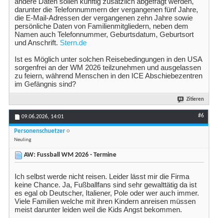
andere Daten sollen künftig zusätzlich abgefragt werden,
darunter die Telefonnummern der vergangenen fünf Jahre,
die E-Mail-Adressen der vergangenen zehn Jahre sowie
persönliche Daten von Familienmitgliedern, neben dem
Namen auch Telefonnummer, Geburtsdatum, Geburtsort
und Anschrift.
Stern.de
Ist es Möglich unter solchen Reisebedingungen in den USA
sorgenfrei an der WM 2026 teilzunehmen und ausgelassen
zu feiern, während Menschen in den ICE Abschiebezentren
im Gefängnis sind?
Zitieren
#6
09.06.2026,
14:01
Personenschuetzer
Neuling
AW: Fussball WM 2026 - Termine
Ich selbst werde nicht reisen. Leider lässt mir die Firma
keine Chance. Ja, Fußballfans sind sehr gewalttätig da ist
es egal ob Deutscher, Italiener, Pole oder wer auch immer.
Viele Familien welche mit ihren Kindern anreisen müssen
meist darunter leiden weil die Kids Angst bekommen.