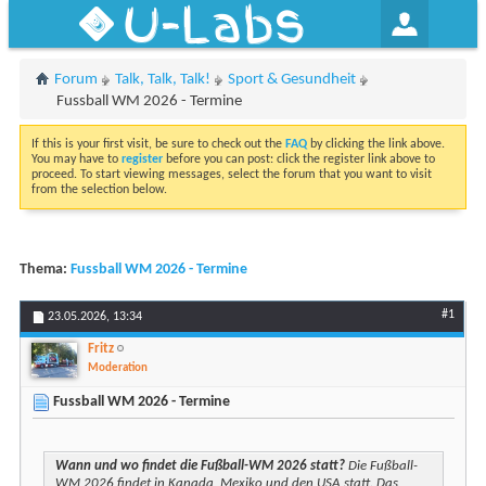
U-Labs
Forum
Talk, Talk, Talk!
Sport & Gesundheit
Fussball WM 2026 - Termine
If this is your first visit, be sure to check out the
FAQ
by clicking the link above.
You may have to
register
before you can post: click the register link above to
proceed. To start viewing messages, select the forum that you want to visit
from the selection below.
Thema:
Fussball WM 2026 - Termine
#1
23.05.2026,
13:34
Fritz
Moderation
Fussball WM 2026 - Termine
Wann und wo findet die Fußball-WM 2026 statt?
Die Fußball-
WM 2026 findet in Kanada, Mexiko und den USA statt. Das