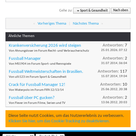
Gehe zu:
Sport & Gesundheit
Nach oben
«
Vorheriges Thema
|
Nächstes Thema
»
Ähnliche Themen
Antworten:
7
Krankenversicherung 2026 wird steigen
25.01.2026,
07:12
Von Ahnungsloser im Forum Recht- und Verbraucherschutz
Antworten:
2
Fussball Manager
31.07.2014,
06:04
Von MS1904 im Forum Sport- und Rennspiele
Antworten:
117
Fussball Weltmeisterschaften in Brasilien.
15.07.2014,
19:04
Von ulli123 im Forum Sport & Gesundheit
Antworten:
10
Crack für Fussball Manager 12!
25.06.2012,
20:38
Von Waterpolo im Forum FIFA 12/13/14
Antworten:
2
Fussball über PC gucken?
13.06.2012,
20:03
Von Flever im Forum Filme, Serien und TV
Diese Seite nutzt Cookies, um das Nutzererlebnis zu verbessern.
Klicken Sie hier, um das Cookie-Tracking zu deaktivieren.