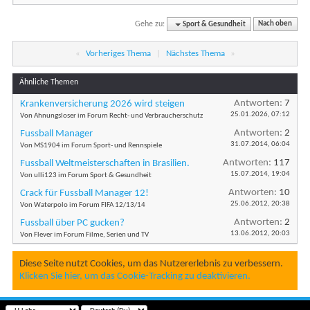
Gehe zu:
Sport & Gesundheit
Nach oben
«
Vorheriges Thema
|
Nächstes Thema
»
Ähnliche Themen
Antworten:
7
Krankenversicherung 2026 wird steigen
25.01.2026,
07:12
Von Ahnungsloser im Forum Recht- und Verbraucherschutz
Antworten:
2
Fussball Manager
31.07.2014,
06:04
Von MS1904 im Forum Sport- und Rennspiele
Antworten:
117
Fussball Weltmeisterschaften in Brasilien.
15.07.2014,
19:04
Von ulli123 im Forum Sport & Gesundheit
Antworten:
10
Crack für Fussball Manager 12!
25.06.2012,
20:38
Von Waterpolo im Forum FIFA 12/13/14
Antworten:
2
Fussball über PC gucken?
13.06.2012,
20:03
Von Flever im Forum Filme, Serien und TV
Diese Seite nutzt Cookies, um das Nutzererlebnis zu verbessern.
Klicken Sie hier, um das Cookie-Tracking zu deaktivieren.