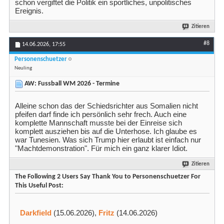
schon vergiftet die Politik ein sportliches, unpolitisches
Ereignis.
Zitieren
#8
14.06.2026,
17:55
Personenschuetzer
Neuling
AW: Fussball WM 2026 - Termine
Alleine schon das der Schiedsrichter aus Somalien nicht
pfeifen darf finde ich persönlich sehr frech. Auch eine
komplette Mannschaft musste bei der Einreise sich
komplett ausziehen bis auf die Unterhose. Ich glaube es
war Tunesien. Was sich Trump hier erlaubt ist einfach nur
"Machtdemonstration". Für mich ein ganz klarer Idiot.
Zitieren
The Following 2 Users Say Thank You to Personenschuetzer For
This Useful Post:
Darkfield
(15.06.2026),
Fritz
(14.06.2026)