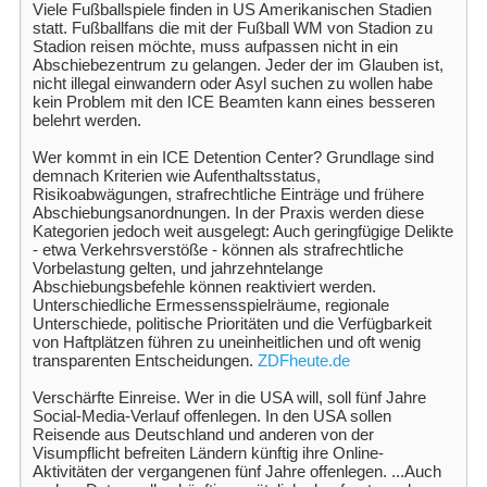
Viele Fußballspiele finden in US Amerikanischen Stadien
statt. Fußballfans die mit der Fußball WM von Stadion zu
Stadion reisen möchte, muss aufpassen nicht in ein
Abschiebezentrum zu gelangen. Jeder der im Glauben ist,
nicht illegal einwandern oder Asyl suchen zu wollen habe
kein Problem mit den ICE Beamten kann eines besseren
belehrt werden.
Wer kommt in ein ICE Detention Center? Grundlage sind
demnach Kriterien wie Aufenthaltsstatus,
Risikoabwägungen, strafrechtliche Einträge und frühere
Abschiebungsanordnungen. In der Praxis werden diese
Kategorien jedoch weit ausgelegt: Auch geringfügige Delikte
- etwa Verkehrsverstöße - können als strafrechtliche
Vorbelastung gelten, und jahrzehntelange
Abschiebungsbefehle können reaktiviert werden.
Unterschiedliche Ermessensspielräume, regionale
Unterschiede, politische Prioritäten und die Verfügbarkeit
von Haftplätzen führen zu uneinheitlichen und oft wenig
transparenten Entscheidungen.
ZDFheute.de
Verschärfte Einreise. Wer in die USA will, soll fünf Jahre
Social-Media-Verlauf offenlegen. In den USA sollen
Reisende aus Deutschland und anderen von der
Visumpflicht befreiten Ländern künftig ihre Online-
Aktivitäten der vergangenen fünf Jahre offenlegen. ...Auch