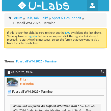
U-Labs
Forum
Talk, Talk, Talk!
Sport & Gesundheit
Fussball WM 2026 - Termine
If this is your first visit, be sure to check out the
FAQ
by clicking the link above.
You may have to
register
before you can post: click the register link above to
proceed. To start viewing messages, select the forum that you want to visit
from the selection below.
Thema:
Fussball WM 2026 - Termine
#1
23.05.2026,
13:34
Fritz
Moderation
Fussball WM 2026 - Termine
Wann und wo findet die Fußball-WM 2026 statt?
Die Fußball-
WM 2026 findet in Kanada, Mexiko und den USA statt. Das