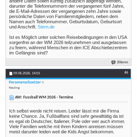
andere Daten sollen künftig zusätzlich abgefragt werden,
darunter die Telefonnummern der vergangenen fünf Jahre,
die E-Mail-Adressen der vergangenen zehn Jahre sowie
persönliche Daten von Familienmitgliedern, neben dem
Namen auch Telefonnummer, Geburtsdatum, Geburtsort
und Anschrift.
Stern.de
Ist es Möglich unter solchen Reisebedingungen in den USA
sorgenfrei an der WM 2026 teilzunehmen und ausgelassen
zu feiern, während Menschen in den ICE Abschiebezentren
im Gefängnis sind?
Zitieren
#6
09.06.2026,
14:01
Personenschuetzer
Neuling
AW: Fussball WM 2026 - Termine
Ich selbst werde nicht reisen. Leider lässt mir die Firma
keine Chance. Ja, Fußballfans sind sehr gewalttätig da ist
es egal ob Deutscher, Italiener, Pole oder wer auch immer.
Viele Familien welche mit ihren Kindern anreisen müssen
meist darunter leiden weil die Kids Angst bekommen.