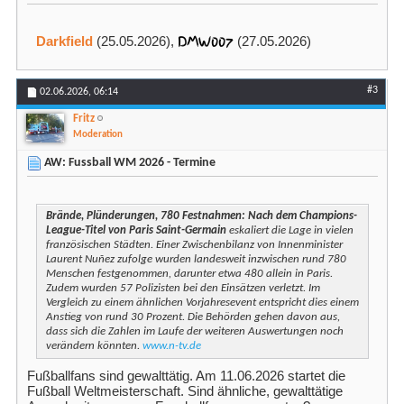
DMW007
Darkfield
(25.05.2026),
(27.05.2026)
#3
02.06.2026,
06:14
Fritz
Moderation
AW: Fussball WM 2026 - Termine
Brände, Plünderungen, 780 Festnahmen: Nach dem Champions-
League-Titel von Paris Saint-Germain
eskaliert die Lage in vielen
französischen Städten. Einer Zwischenbilanz von Innenminister
Laurent Nuñez zufolge wurden landesweit inzwischen rund 780
Menschen festgenommen, darunter etwa 480 allein in Paris.
Zudem wurden 57 Polizisten bei den Einsätzen verletzt. Im
Vergleich zu einem ähnlichen Vorjahresevent entspricht dies einem
Anstieg von rund 30 Prozent. Die Behörden gehen davon aus,
dass sich die Zahlen im Laufe der weiteren Auswertungen noch
verändern könnten.
www.n-tv.de
Fußballfans sind gewalttätig. Am 11.06.2026 startet die
Fußball Weltmeisterschaft. Sind ähnliche, gewalttätige