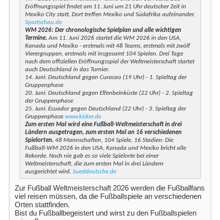
Eröffnungsspiel findet am 11. Juni um 21 Uhr deutscher Zeit in
Mexiko City statt. Dort treffen Mexiko und Südafrika aufeinander.
Sportschau.de
WM 2026: Der chronologische Spielplan und alle wichtigen
Termine.
Am 11. Juni 2026 startet die WM 2026 in den USA,
Kanada und Mexiko - erstmals mit 48 Teams, erstmals mit zwölf
Vierergruppen, erstmals mit insgesamt 104 Spielen. Drei Tage
nach dem offiziellen Eröffnungsspiel der Weltmeisterschaft startet
auch Deutschland in das Turnier.
14. Juni: Deutschland gegen Curacao (19 Uhr) - 1. Spieltag der
Gruppenphase
20. Juni: Deutschland gegen Elfenbeinküste (22 Uhr) - 2. Spieltag
der Gruppenphase
25. Juni: Ecuador gegen Deutschland (22 Uhr) - 3. Spieltag der
Gruppenphase
www.kicker.de
Zum ersten Mal wird eine Fußball-Weltmeisterschaft in drei
Ländern ausgetragen, zum ersten Mal an 16 verschiedenen
Spielorten.
48 Mannschaften, 104 Spiele, 16 Stadien: Die
Fußball-WM 2026 in den USA, Kanada und Mexiko bricht alle
Rekorde. Noch nie gab es so viele Spielorte bei einer
Weltmeisterschaft, die zum ersten Mal in drei Ländern
ausgerichtet wird.
Sueddeutsche.de
Zur Fußball Weltmeisterschaft 2026 werden die Fußballfans
viel reisen müssen, da die Fußballspiele an verschiedenen
Orten stattfinden.
Bist du Fußballbegeistert und wirst zu den Fußballspielen