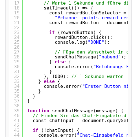
17
// Warte 1 Sekunde und führe die 
18
setTimeout(() => {
19
const rewardButtonSelector =
20
"#channel-points-reward-cente
21
const rewardButton = document.q
22
23
if
(rewardButton) {
24
rewardButton.click();
25
console.log(
"DONE"
);
26
27
// Füge den Wunschtext in den
28
sendChatMessage(
"nabend"
);
29
} 
else
{
30
console.error(
"Belohnungs-But
31
}
32
}, 1000); 
// 1 Sekunde warten
33
} 
else
{
34
console.error(
"Erster Button nich
35
}
36
}
37
}
38
39
function
sendChatMessage(message) {
40
// Finden Sie das Chat-Eingabefeld
41
const chatInput = document.querySelec
42
43
if
(!chatInput) {
44
console.error(
"Chat-Eingabefeld nic