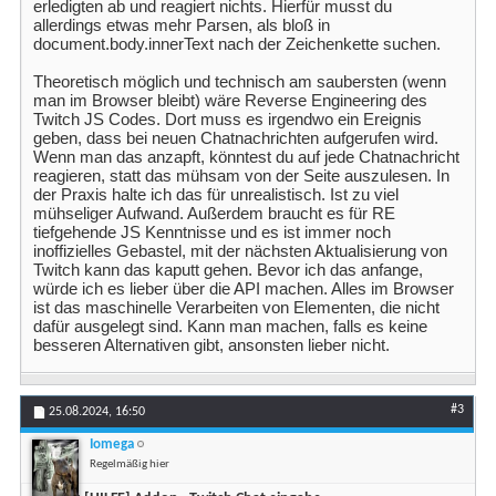
erledigten ab und reagiert nichts. Hierfür musst du
allerdings etwas mehr Parsen, als bloß in
document.body.innerText nach der Zeichenkette suchen.
Theoretisch möglich und technisch am saubersten (wenn
man im Browser bleibt) wäre Reverse Engineering des
Twitch JS Codes. Dort muss es irgendwo ein Ereignis
geben, dass bei neuen Chatnachrichten aufgerufen wird.
Wenn man das anzapft, könntest du auf jede Chatnachricht
reagieren, statt das mühsam von der Seite auszulesen. In
der Praxis halte ich das für unrealistisch. Ist zu viel
mühseliger Aufwand. Außerdem braucht es für RE
tiefgehende JS Kenntnisse und es ist immer noch
inoffizielles Gebastel, mit der nächsten Aktualisierung von
Twitch kann das kaputt gehen. Bevor ich das anfange,
würde ich es lieber über die API machen. Alles im Browser
ist das maschinelle Verarbeiten von Elementen, die nicht
dafür ausgelegt sind. Kann man machen, falls es keine
besseren Alternativen gibt, ansonsten lieber nicht.
#3
25.08.2024,
16:50
Iomega
Regelmäßig hier