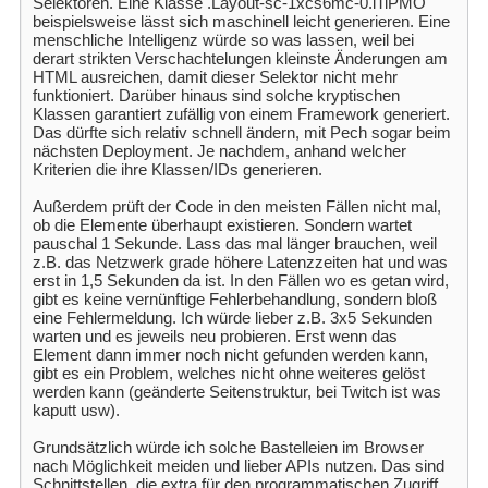
Selektoren. Eine Klasse .Layout-sc-1xcs6mc-0.iTiPMO
beispielsweise lässt sich maschinell leicht generieren. Eine
menschliche Intelligenz würde so was lassen, weil bei
derart strikten Verschachtelungen kleinste Änderungen am
HTML ausreichen, damit dieser Selektor nicht mehr
funktioniert. Darüber hinaus sind solche kryptischen
Klassen garantiert zufällig von einem Framework generiert.
Das dürfte sich relativ schnell ändern, mit Pech sogar beim
nächsten Deployment. Je nachdem, anhand welcher
Kriterien die ihre Klassen/IDs generieren.
Außerdem prüft der Code in den meisten Fällen nicht mal,
ob die Elemente überhaupt existieren. Sondern wartet
pauschal 1 Sekunde. Lass das mal länger brauchen, weil
z.B. das Netzwerk grade höhere Latenzzeiten hat und was
erst in 1,5 Sekunden da ist. In den Fällen wo es getan wird,
gibt es keine vernünftige Fehlerbehandlung, sondern bloß
eine Fehlermeldung. Ich würde lieber z.B. 3x5 Sekunden
warten und es jeweils neu probieren. Erst wenn das
Element dann immer noch nicht gefunden werden kann,
gibt es ein Problem, welches nicht ohne weiteres gelöst
werden kann (geänderte Seitenstruktur, bei Twitch ist was
kaputt usw).
Grundsätzlich würde ich solche Bastelleien im Browser
nach Möglichkeit meiden und lieber APIs nutzen. Das sind
Schnittstellen, die extra für den programmatischen Zugriff