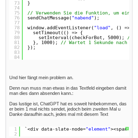
73
}
74
75
// Verwenden Sie die Funktion, um eine 
76
sendChatMessage(
"nabend"
);
77
78
window.addEventListener(
"load"
, () => {
79
setTimeout(() => {
80
setInterval(checkForBot, 5000); 
// 
81
}, 1000); 
// Wartet 1 Sekunde nach de
82
});
83
84
Und hier fängt mein problem an.
Denn nun muss man etwas in das Textfeld eingeben damit
man dies dann absenden kann.:
Das lustige ist, ChatGPT hat es soweit hinbekommen, das
er beim 1 mal nichts sendet, jedoch beim zweiten Mal u
Danke daraufhin auch, jedes mal mit diesem Text
1
`<div data-slate-node=
"element"
><span da
?
2