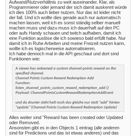
Aufwand/Nutzverhältnis zu weit auseinander. Klar, als
Programmierer oder jemand der sich damit auskennt würde
ich dies 100% auch lieber nutzen. Nur das ist leider nicht
der fall. Und ich wollte dies gerade auch nur automatisch
machen lassen, weil ich es sonst ständig selber manuell
machen muss und dazu muss ich dauerhaft auf den PC
oder aufs Handy schauen und twitch aufhaben, damit ich
eine Funktion auslöse die ich sowieso bald erfüllt habe. Nur
damit ich in Ruhe Arbeiten und meine Freizeit nutzen kann,
wollte ich es logischerweise automatisieren.
Ich habe dennoch mal in die API geschaut und dort sind
Funktionen wie:
A viewer has redeemed a custom channel points reward on the
specified channel.
Channel Points Custom Reward Redemption Add
Function:
listen_channel_points_custom_reward_redemption_add ()
Payload: ChannelPointsCustomRewardRedemptionAddEvent
und da drunter steht halt noch das gleiche nur statt "add" hinten
"update" (Channel Points Custom Reward Redemption Update)
Alles weiter sind "Reward has been created oder Updated
oder Removed.
Ansonsten gibt es in den Objects 1 eintrag (alle anderen
sind für Predictions und das ist etwas anderes) und das