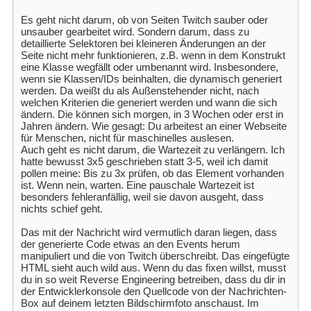
Es geht nicht darum, ob von Seiten Twitch sauber oder
unsauber gearbeitet wird. Sondern darum, dass zu
detaillierte Selektoren bei kleineren Änderungen an der
Seite nicht mehr funktionieren, z.B. wenn in dem Konstrukt
eine Klasse wegfällt oder umbenannt wird. Insbesondere,
wenn sie Klassen/IDs beinhalten, die dynamisch generiert
werden. Da weißt du als Außenstehender nicht, nach
welchen Kriterien die generiert werden und wann die sich
ändern. Die können sich morgen, in 3 Wochen oder erst in
Jahren ändern. Wie gesagt: Du arbeitest an einer Webseite
für Menschen, nicht für maschinelles auslesen.
Auch geht es nicht darum, die Wartezeit zu verlängern. Ich
hatte bewusst 3x5 geschrieben statt 3-5, weil ich damit
pollen meine: Bis zu 3x prüfen, ob das Element vorhanden
ist. Wenn nein, warten. Eine pauschale Wartezeit ist
besonders fehleranfällig, weil sie davon ausgeht, dass
nichts schief geht.
Das mit der Nachricht wird vermutlich daran liegen, dass
der generierte Code etwas an den Events herum
manipuliert und die von Twitch überschreibt. Das eingefügte
HTML sieht auch wild aus. Wenn du das fixen willst, musst
du in so weit Reverse Engineering betreiben, dass du dir in
der Entwicklerkonsole den Quellcode von der Nachrichten-
Box auf deinem letzten Bildschirmfoto anschaust. Im