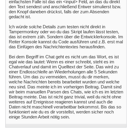
einfachsten Falle ist das ein <input> Feld, an das du direkt
den Text sendest und anschließend Entwer simulierst bzw.
den Knopf daneben drückst, falls der zum Absenden
gedacht ist.
Ich würde solche Details zum testen nicht direkt in
Tampermonkey oder wo du das Skript laufen lässt testen,
das ist extrem zäh. Sondern über die Entwicklerkonsole. Im
Reiter Konsole kannst du Code ausführen und z.B. erst mal
das Einfügen des Nachrichtentextes herausfinden.
Bei dem Begriff im Chat geht es nicht um das Wort, es ist
egal wie das lautet: Wenn es einer schreibt, steht es im
Chatverlauf und damit im Quelltext der Seite. Das wird zu
einer Endlosschleife an Wiederholungen alle 5 Sekunden
führen. Um das zu vermeiden, musst du dir merken,
welche Nachrichten bereits bearbeitet wurden und welche
neu sind. Das meinte ich im vorherigen Beitrag. Damit sind
wir beim manuellen Parsen des Chats, wie ich es im letzten
Beitrag meinte. Das ist nicht ganz trivial, weil du nicht ohne
weiteres auf Ereignisse reagieren kannst und auch die
Daten nicht maschinell verarbeitbar bekommst. Bis das so
funktioniert wie du es dir vorstellst, werden sicher noch
einige Stunden Arbeit nötig sein.