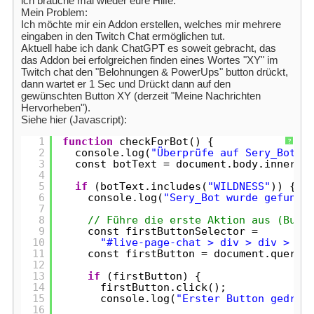
ich brauche mal wieder eure Hilfe.
Mein Problem:
Ich möchte mir ein Addon erstellen, welches mir mehrere
eingaben in den Twitch Chat ermöglichen tut.
Aktuell habe ich dank ChatGPT es soweit gebracht, das
das Addon bei erfolgreichen finden eines Wortes "XY" im
Twitch chat den "Belohnungen & PowerUps" button drückt,
dann wartet er 1 Sec und Drückt dann auf den
gewünschten Button XY (derzeit "Meine Nachrichten
Hervorheben").
Siehe hier (Javascript):
1
function
checkForBot() {
?
2
console.log(
"Überprüfe auf Sery_Bot..
3
const botText = document.body.innerTe
4
5
if
(botText.includes(
"WILDNESS"
)) {
6
console.log(
"Sery_Bot wurde gefunde
7
8
// Führe die erste Aktion aus (Butt
9
const firstButtonSelector =
10
"#live-page-chat > div > div > di
11
const firstButton = document.queryS
12
13
if
(firstButton) {
14
firstButton.click();
15
console.log(
"Erster Button gedrüc
16