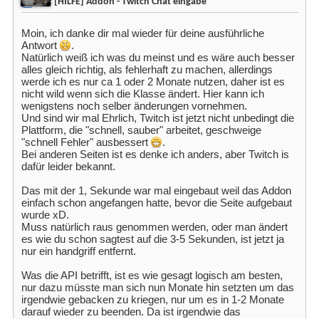
AW: [HILFE] Addon - Twitch Chat eingabe
Moin, ich danke dir mal wieder für deine ausführliche
Antwort
.
Natürlich weiß ich was du meinst und es wäre auch besser
alles gleich richtig, als fehlerhaft zu machen, allerdings
werde ich es nur ca 1 oder 2 Monate nutzen, daher ist es
nicht wild wenn sich die Klasse ändert. Hier kann ich
wenigstens noch selber änderungen vornehmen.
Und sind wir mal Ehrlich, Twitch ist jetzt nicht unbedingt die
Plattform, die "schnell, sauber" arbeitet, geschweige
"schnell Fehler" ausbessert
.
Bei anderen Seiten ist es denke ich anders, aber Twitch is
dafür leider bekannt.
Das mit der 1, Sekunde war mal eingebaut weil das Addon
einfach schon angefangen hatte, bevor die Seite aufgebaut
wurde xD.
Muss natürlich raus genommen werden, oder man ändert
es wie du schon sagtest auf die 3-5 Sekunden, ist jetzt ja
nur ein handgriff entfernt.
Was die API betrifft, ist es wie gesagt logisch am besten,
nur dazu müsste man sich nun Monate hin setzten um das
irgendwie gebacken zu kriegen, nur um es in 1-2 Monate
darauf wieder zu beenden. Da ist irgendwie das