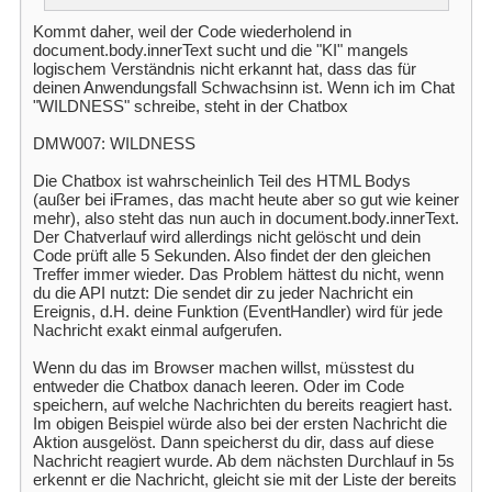
Kommt daher, weil der Code wiederholend in
document.body.innerText sucht und die "KI" mangels
logischem Verständnis nicht erkannt hat, dass das für
deinen Anwendungsfall Schwachsinn ist. Wenn ich im Chat
"WILDNESS" schreibe, steht in der Chatbox
DMW007: WILDNESS
Die Chatbox ist wahrscheinlich Teil des HTML Bodys
(außer bei iFrames, das macht heute aber so gut wie keiner
mehr), also steht das nun auch in document.body.innerText.
Der Chatverlauf wird allerdings nicht gelöscht und dein
Code prüft alle 5 Sekunden. Also findet der den gleichen
Treffer immer wieder. Das Problem hättest du nicht, wenn
du die API nutzt: Die sendet dir zu jeder Nachricht ein
Ereignis, d.H. deine Funktion (EventHandler) wird für jede
Nachricht exakt einmal aufgerufen.
Wenn du das im Browser machen willst, müsstest du
entweder die Chatbox danach leeren. Oder im Code
speichern, auf welche Nachrichten du bereits reagiert hast.
Im obigen Beispiel würde also bei der ersten Nachricht die
Aktion ausgelöst. Dann speicherst du dir, dass auf diese
Nachricht reagiert wurde. Ab dem nächsten Durchlauf in 5s
erkennt er die Nachricht, gleicht sie mit der Liste der bereits