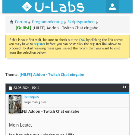
U-Labs
Forum
Programmierung
Skriptsprachen
[Gelöst]
[HILFE] Addon - Twitch Chat eingabe
If this is your first visit, be sure to check out the
FAQ
by clicking the link above.
You may have to
register
before you can post: click the register link above to
proceed. To start viewing messages, select the forum that you want to visit
from the selection below.
Thema:
[HILFE] Addon - Twitch Chat eingabe
#1
23.08.2024,
15:11
Iomega
Regelmäßig hier
[HILFE] Addon - Twitch Chat eingabe
Moin Leute,