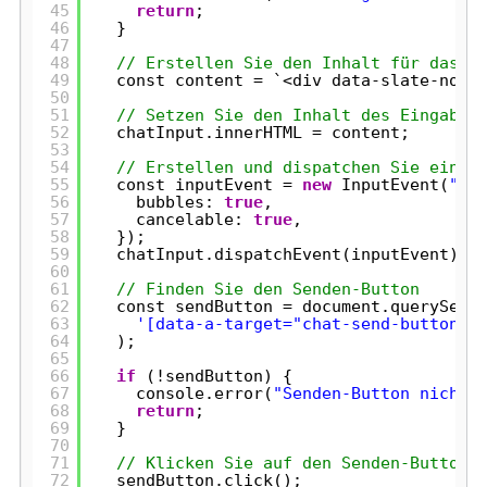
45
return
;
46
}
47
48
// Erstellen Sie den Inhalt für das E
49
const content = `<div data-slate-node
50
51
// Setzen Sie den Inhalt des Eingabef
52
chatInput.innerHTML = content;
53
54
// Erstellen und dispatchen Sie ein i
55
const inputEvent = 
new
InputEvent(
"in
56
bubbles: 
true
,
57
cancelable: 
true
,
58
});
59
chatInput.dispatchEvent(inputEvent);
60
61
// Finden Sie den Senden-Button
62
const sendButton = document.querySele
63
'[data-a-target="chat-send-button"]
64
);
65
66
if
(!sendButton) {
67
console.error(
"Senden-Button nicht 
68
return
;
69
}
70
71
// Klicken Sie auf den Senden-Button
72
sendButton.click();