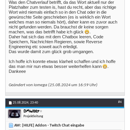
Was den Chatverlauf betrifft, da das Wort aktuell nur der
Platzhalter zum testen is, hast du recht, aber das richtige
Wort wird niemals einfach so in den Chat oder in die
gewünschte Seite geschrieben (es is wirklich ein Wort
welches man so niemals hört), daher kann es zuvor auch
nicht gefunden werden. Da brauchst dir keine sorgen
machen, was das betrifft habe ich glück
.
Daher hat sich das mit dem Chatbox leeren, Code
Speichern, Nachrichten Regieren, sowie Reverse
Engineering etc soweit auch erledigt.
Das wurde damit zum glück grob umgangen.
Ich hoffe ich konnte etwas klarheit schaffen und ich hoffe
das man mir nun etwas besser weiterhelfen kann
.
Dankeee
Geändert von Iomega (25.08.2024 um
16:59
Uhr)
#4
25.08.2024,
23:40
DMW007
Projektleitung
AW: [HILFE] Addon - Twitch Chat eingabe