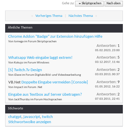
Gehe zu:
Skriptsprachen
Nach oben
«
Vorheriges Thema
|
Nächstes Thema
»
Ähnliche Themen
Chrome Addon "Badge" zur Extension hinzufügen Hilfe
Von Iomega im Forum Skriptsprachen
Antworten:
1
05.02.2023,
23:00
Antworten:
5
Whatsapp Web eingabe laggt extrem!
03.12.2017,
11:46
Von Kokujo im Forum Windows
Antworten:
2
[S] Twitch.Tv Design
03.03.2013,
00:37
Von iDave im Forum Digitale Bild- und Videobearbeitung
Antworten:
9
VB.Net
Doppelte Eingabe vermeiden [Console]
01.05.2012,
16:22
Von Impact im Forum .Net
Antworten:
2
Eingabe aus Textbox auf Server übetragen?
07.03.2011,
22:41
Von JackThursby im Forum Hochsprachen
Stichworte
chatgpt
,
javascript
,
twitch
Stichwortwolke anzeigen