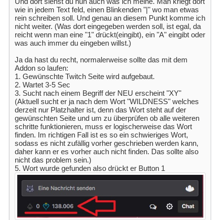
Und dort siehst du nun auch was ich meine. Man kriegt dort
wie in jedem Text feld, einen Blinkenden "|" wo man etwas
rein schreiben soll. Und genau an diesem Punkt komme ich
nicht weiter. (Was dort eingegeben werden soll, ist egal, da
reicht wenn man eine "1" drückt(eingibt), ein "A" eingibt oder
was auch immer du eingeben willst.)
Ja da hast du recht, normalerweise sollte das mit dem
Addon so laufen:
1. Gewünschte Twitch Seite wird aufgebaut.
2. Wartet 3-5 Sec
3. Sucht nach einem Begriff der NEU erscheint "XY"
(Aktuell sucht er ja nach dem Wort "WILDNESS" welches
derzeit nur Platzhalter ist, denn das Wort steht auf der
gewünschten Seite und um zu überprüfen ob alle weiteren
schritte funktionieren, muss er logischerweise das Wort
finden. Im richtigen Fall ist es so ein schwieriges Wort,
sodass es nicht zufällig vorher geschrieben werden kann,
daher kann er es vorher auch nicht finden. Das sollte also
nicht das problem sein.)
5. Wort wurde gefunden also drückt er Button 1