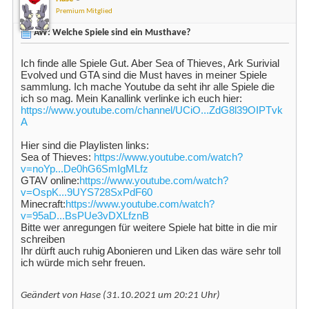
Premium Mitglied
AW: Welche Spiele sind ein Musthave?
Ich finde alle Spiele Gut. Aber Sea of Thieves, Ark Surivial
Evolved und GTA sind die Must haves in meiner Spiele
sammlung. Ich mache Youtube da seht ihr alle Spiele die
ich so mag. Mein Kanallink verlinke ich euch hier:
https://www.youtube.com/channel/UCiO...ZdG8l39OIPTvk
A
Hier sind die Playlisten links:
Sea of Thieves:
https://www.youtube.com/watch?
v=noYp...De0hG6SmIgMLfz
GTAV online:
https://www.youtube.com/watch?
v=OspK...9UYS728SxPdF60
Minecraft:
https://www.youtube.com/watch?
v=95aD...BsPUe3vDXLfznB
Bitte wer anregungen für weitere Spiele hat bitte in die mir
schreiben
Ihr dürft auch ruhig Abonieren und Liken das wäre sehr toll
ich würde mich sehr freuen.
Geändert von Hase (31.10.2021 um
20:21
Uhr)