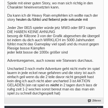
Spiele mit einer guten Story, wo man sich richtig in den
Charakter hineinversetzten kann.
Da kann ich dir Heavy Rain empfehlen ich wollte nach der
story
heulen du fühlst und fieberst jede sekunde mit
Jeder 2ter 0815 spieler würde jetz MW3 oder BF3 sagen
DIE HABEN KEINE AHNUNG
besorg dir Killzone 3 von der Grafik abgesehen die übergeil
ist indem du dich auch WIRKLICH im 5000 Jahrhundert
fühlst macht das Gameplay viel spaß und du musst gegen
Riesige bosse Kämpfen
jeder liebt bosse die 1000x größer sind
Adventuregames, auch sowas wie Starwars durchaus.
Uncharted 3 noch mehr Adventure geht nicht mehr im spiel
lauern in jede eckel neue gefahren und die story ist auch
einfach geil wenn du die 2 teile davor nicht gespielt hast
kein ding ich auch nicht aber uncharted 3 ist AKTION
GELADEN (ein rat spiel es
nicht
in 2 tagen durch lass dir
ruihg zeit 1-2 wochen sonst bereut man es das man ein
spiel zu schnell durchgespielt hat)
Zitieren