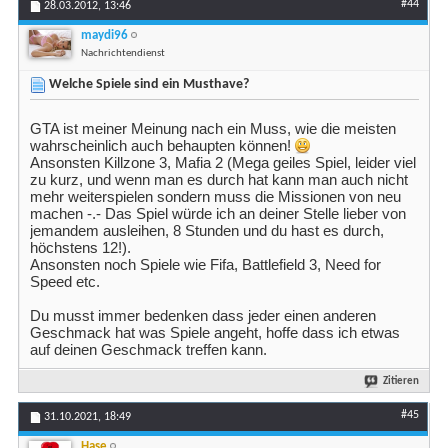
#44
28.03.2012,
13:46
maydi96
Nachrichtendienst
Welche Spiele sind ein Musthave?
GTA ist meiner Meinung nach ein Muss, wie die meisten
wahrscheinlich auch behaupten können!
Ansonsten Killzone 3, Mafia 2 (Mega geiles Spiel, leider viel
zu kurz, und wenn man es durch hat kann man auch nicht
mehr weiterspielen sondern muss die Missionen von neu
machen -.- Das Spiel würde ich an deiner Stelle lieber von
jemandem ausleihen, 8 Stunden und du hast es durch,
höchstens 12!).
Ansonsten noch Spiele wie Fifa, Battlefield 3, Need for
Speed etc.
Du musst immer bedenken dass jeder einen anderen
Geschmack hat was Spiele angeht, hoffe dass ich etwas
auf deinen Geschmack treffen kann.
Zitieren
#45
31.10.2021,
18:49
Hase