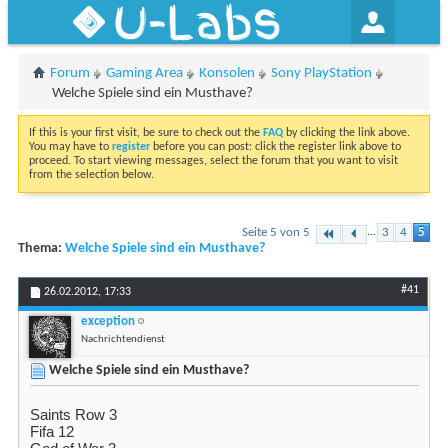
U-Labs
Forum
Gaming Area
Konsolen
Sony PlayStation
Welche Spiele sind ein Musthave?
If this is your first visit, be sure to check out the
FAQ
by clicking the link above.
You may have to
register
before you can post: click the register link above to
proceed. To start viewing messages, select the forum that you want to visit
from the selection below.
Seite 5 von 5
...
3
4
5
Thema:
Welche Spiele sind ein Musthave?
#41
26.02.2012,
17:33
exception
Nachrichtendienst
Welche Spiele sind ein Musthave?
Saints Row 3
Fifa 12