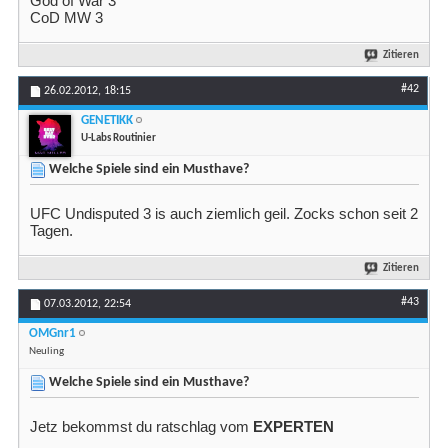
God of War 3
CoD MW 3
Zitieren
#42
26.02.2012,
18:15
GENETIKK
U-Labs Routinier
Welche Spiele sind ein Musthave?
UFC Undisputed 3 is auch ziemlich geil. Zocks schon seit 2
Tagen.
Zitieren
#43
07.03.2012,
22:54
OMGnr1
Neuling
Welche Spiele sind ein Musthave?
Jetz bekommst du ratschlag vom
EXPERTEN