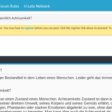
Forum Rules
U-Labs Network
igentlich Achtsamkeit?
ove. You may have to
register
before you can post: click the register link above to proceed. T
t?
tiger Bestandteil in dem Leben eines Menschen. Leider geht das imme
amkeit?
an einen Zustand eines Menschen. Achtsamkeits Zustand ist dann e
 seiner direkten Umwelt, seines Körpers und seines Gemüts erfährt,
n, Phantasien oder starken Emotionen abgelenkt zu sein, ohne dar
rnehmungen zu bewerten. Man kann aber auch die Achtsamkeit als