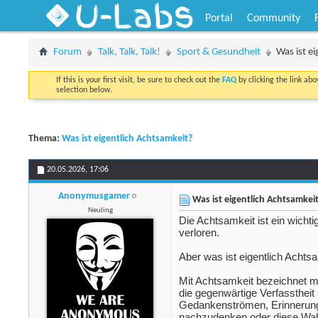
U-Labs
Portal
Community
Forum
Talk, Talk, Talk!
Sport & Gesundheit
Was ist e
If this is your first visit, be sure to check out the
FAQ
by clicking the link ab
selection below.
Thema:
Was ist eigentlich Achtsamkeit?
20.05.2026,
17:06
Anonymusgamer
Was ist eigentlich Achtsamkei
Neuling
Die Achtsamkeit ist ein wich
verloren.
Aber was ist eigentlich Achts
Mit Achtsamkeit bezeichnet m
die gegenwärtige Verfasstheit
Gedankenströmen, Erinnerunge
nachzudenken oder diese Wah