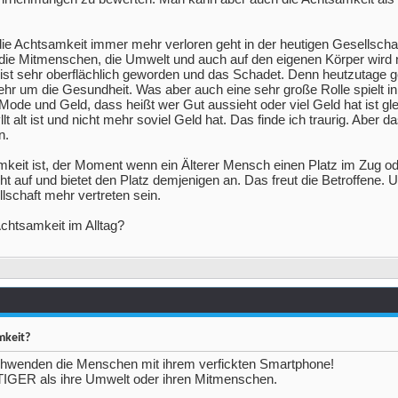
ie Achtsamkeit immer mehr verloren geht in der heutigen Gesellscha
 die Mitmenschen, die Umwelt und auch auf den eigenen Körper wird 
 ist sehr oberflächlich geworden und das Schadet. Denn heutzutage g
r um die Gesundheit. Was aber auch eine sehr große Rolle spielt in
 Mode und Geld, dass heißt wer Gut aussieht oder viel Geld hat ist gle
 alt ist und nicht mehr soviel Geld hat. Das finde ich traurig. Aber da
n.
mkeit ist, der Moment wenn ein Älterer Mensch einen Platz im Zug o
t auf und bietet den Platz demjenigen an. Das freut die Betroffene. 
llschaft mehr vertreten sein.
Achtsamkeit im Alltag?
mkeit?
chwenden die Menschen mit ihrem verfickten Smartphone!
IGER als ihre Umwelt oder ihren Mitmenschen.