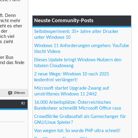
ft. Denn
Neuste Community-Posts
nicht mehr
eht es eher
 der
Selbstexperiment: 35+ Jahre alter Drucker
ich viel
unter Windows 10
s zieht
Windows 11 Anforderungen umgehen: YouTube
löscht Videos
der Bus
Dieses Update bringt Windows-Nutzern den
Und das finde
totalen Cloudzwang
2 neue Wege: Windows 10 nach 2025
kostenfrei verlängert!
Microsoft startet Upgrade-Zwang auf
Zitieren
umstrittenes Windows 11 24H2
16.000 Arbeitsplätze: Österreichisches
#2
Bundesheer schmeißt Microsoft Office raus
CrowdStrike Großausfall als Gamechanger für
GNU/Linux Spieler?
Von wegen tot: So wurde PHP ultra schnell!