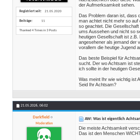
der Aufmerksamkeit sehen.
Registriert seit
21.05.2020
Das Problem daran ist, dass d
man achtet nicht mehr so auf
Beiträge
11
so geachtet. Die Gesellschaft
ums Aussehen und nicht so seh
Thanked 4 Times in 3 Posts
heutigen Gesellschaft ist z.B.
angesehener als jemand der vllt
vorallem die heutige Jugend a
Das beste Beispiel für Achtsa
sucht. Der wo Achtsam ist steh
ich sollte in der heutigen Gese
Was meint Ihr wie wichtig ist 
Seid Ihr Achtsam?
21.05.2026,
06:02
Darkfield
AW: Was ist eigentlich Achtsa
Moderation
Die meiste Achtsamkeit vers
Das ist den Menschen WICHT