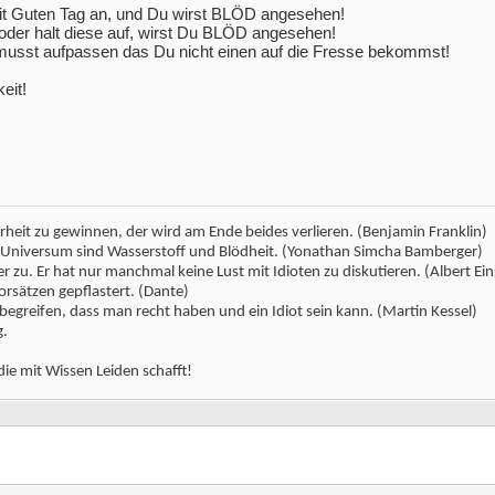
it Guten Tag an, und Du wirst BLÖD angesehen!
oder halt diese auf, wirst Du BLÖD angesehen!
musst aufpassen das Du nicht einen auf die Fresse bekommst!
eit!
erheit zu gewinnen, der wird am Ende beides verlieren. (Benjamin Franklin)
m Universum sind Wasserstoff und Blödheit. (Yonathan Simcha Bamberger)
 zu. Er hat nur manchmal keine Lust mit Idioten zu diskutieren. (Albert Ein
orsätzen gepflastert. (Dante)
 begreifen, dass man recht haben und ein Idiot sein kann. (Martin Kessel)
g.
die mit Wissen Leiden schafft!