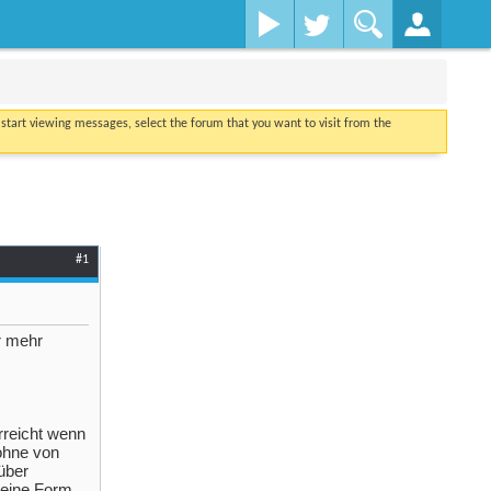
o start viewing messages, select the forum that you want to visit from the
#1
r mehr
rreicht wenn
 ohne von
über
 eine Form