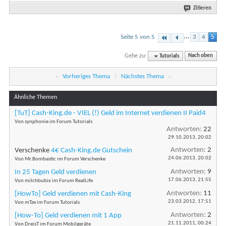
Zitieren
...
Seite 5 von 5
3
4
5
Gehe zu:
Tutorials
Nach oben
«
Vorheriges Thema
|
Nächstes Thema
»
Ähnliche Themen
[TuT] Cash-King.de - VIEL (!) Geld im Internet verdienen II Paid4
Von synphonie im Forum Tutorials
Antworten:
22
29.10.2013,
20:02
Antworten:
2
Verschenke
4€ Cash-King.de Gutschein
24.06.2013,
20:02
Von Mr.Bombastic im Forum Verschenke
Antworten:
9
In 25 Tagen Geld verdienen
17.06.2013,
21:55
Von milchbubix im Forum RealLife
Antworten:
11
[HowTo] Geld verdienen mit Cash-King
23.03.2012,
17:51
Von mTze im Forum Tutorials
Antworten:
2
[How-To] Geld verdienen mit 1 App
21.11.2011,
00:24
Von DreisT im Forum Mobilgeräte