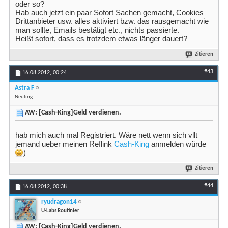
oder so?
Hab auch jetzt ein paar Sofort Sachen gemacht, Cookies
Drittanbieter usw. alles aktiviert bzw. das rausgemacht wie
man sollte, Emails bestätigt etc., nichts passierte.
Heißt sofort, dass es trotzdem etwas länger dauert?
Zitieren
#43
16.08.2012,
00:24
Astra F
Neuling
AW: [Cash-King]Geld verdienen.
hab mich auch mal Registriert. Wäre nett wenn sich vllt
jemand ueber meinen Reflink
Cash-King
anmelden würde
)
Zitieren
#44
16.08.2012,
00:38
ryudragon14
U-Labs Routinier
AW: [Cash-King]Geld verdienen.