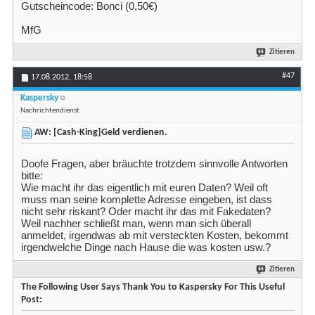
Gutscheincode: Bonci (0,50€)
MfG
Zitieren
#47
17.08.2012,
18:58
Kaspersky
Nachrichtendienst
AW: [Cash-King]Geld verdienen.
Doofe Fragen, aber bräuchte trotzdem sinnvolle Antworten
bitte:
Wie macht ihr das eigentlich mit euren Daten? Weil oft
muss man seine komplette Adresse eingeben, ist dass
nicht sehr riskant? Oder macht ihr das mit Fakedaten?
Weil nachher schließt man, wenn man sich überall
anmeldet, irgendwas ab mit versteckten Kosten, bekommt
irgendwelche Dinge nach Hause die was kosten usw.?
Zitieren
The Following User Says Thank You to Kaspersky For This Useful
Post: