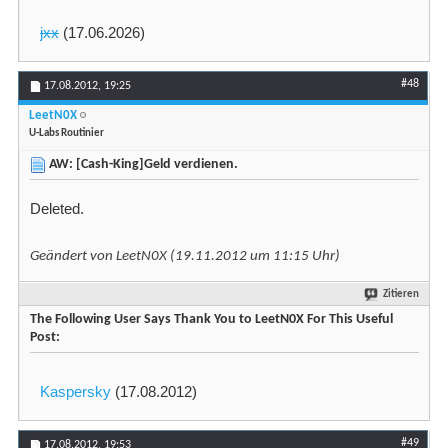
jxx
(17.06.2026)
#48
17.08.2012,
19:25
LeetN0X
U-Labs Routinier
AW: [Cash-King]Geld verdienen.
Deleted.
Geändert von LeetN0X (19.11.2012 um
11:15
Uhr)
Zitieren
The Following User Says Thank You to LeetN0X For This Useful
Post:
Kaspersky
(17.08.2012)
#49
17.08.2012,
19:53