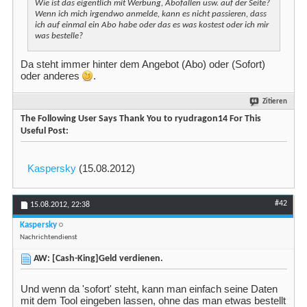
Wie ist das eigentlich mit Werbung, Abofallen usw. auf der Seite?
Wenn ich mich irgendwo anmelde, kann es nicht passieren, dass
ich auf einmal ein Abo habe oder das es was kostest oder ich mir
was bestelle?
Da steht immer hinter dem Angebot (Abo) oder (Sofort)
oder anderes
.
Zitieren
The Following User Says Thank You to ryudragon14 For This
Useful Post:
Kaspersky
(15.08.2012)
#42
15.08.2012,
22:38
Kaspersky
Nachrichtendienst
AW: [Cash-King]Geld verdienen.
Und wenn da 'sofort' steht, kann man einfach seine Daten
mit dem Tool eingeben lassen, ohne das man etwas bestellt