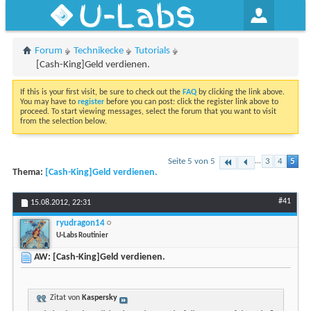
U-Labs
Forum
Technikecke
Tutorials
[Cash-King]Geld verdienen.
If this is your first visit, be sure to check out the
FAQ
by clicking the link above.
You may have to
register
before you can post: click the register link above to
proceed. To start viewing messages, select the forum that you want to visit
from the selection below.
Seite 5 von 5
...
3
4
5
Thema:
[Cash-King]Geld verdienen.
#41
15.08.2012,
22:31
ryudragon14
U-Labs Routinier
AW: [Cash-King]Geld verdienen.
Zitat von
Kaspersky