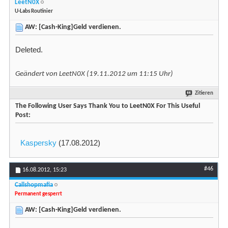
LeetN0X
U-Labs Routinier
AW: [Cash-King]Geld verdienen.
Deleted.
Geändert von LeetN0X (19.11.2012 um
11:15
Uhr)
Zitieren
The Following User Says Thank You to LeetN0X For This Useful
Post:
Kaspersky
(17.08.2012)
#46
16.08.2012,
15:23
Callshopmafia
Permanent gesperrt
AW: [Cash-King]Geld verdienen.