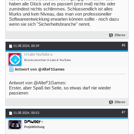
haben alle Glück und es passiert (erst mal) nichts oder
zumindest nichts schlimmes. Schlussendlich ist alles
Murks und kein Niveau, das man von professioneller
Softwareentwicklung erwarten können sollte - noch dazu
wenn sie sich "Sicherheitsbranche" nennt.
Zitieren
#6
11.08.2024,
00:39
U-Labs YouTube
Brücke
zwischen U-Labs & YouTube
Antwort von @AlteF1Games
Antwort von
@AlteF1Games
:
Erster, aber Spaß bei Seite, so etwas darf nie wieder
passieren
Zitieren
#7
11.08.2024,
00:53
DMW007
Projektleitung