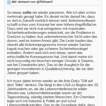
AW: Antwort von @PSXman9
So etwas
sollte
nie wieder passieren. Wie ich aber schon
mehrmals gesagt habe: Es deutet nichts darauf hin, dass
es dort in Zukunft merklich besser wird. Antivirensoftware
schafft schon vom Konzept her eine höhere Angriffsfläche.
Dazu wird sie nicht mal wenigstens mit maximalen
Sicherheitsanforderungen entwickelt, um die Probleme in
Grenzen zu halten. Aus unternehmerischer Sicht wäre das
dumm, weil es keinen Anreiz gibt. Die Leute kaufen das,
obwohl alle Antivirenprogramme immer wieder Sachen
kaputt machen oder gar schwere Sicherheitsmängel
enthalten. Ändern wird sich erst etwas, wenn das
wirtschaftliche Konsequenzen hat. Und damit meine ich
nicht kurzzeitig ein bisschen weniger Umsatz & Gewinn,
wie bei Crowdstrike jetzt. Das ist der Ausgleich für die
geringen Investitionen in Qualitätssicherung, die sie über
Jahre gespart haben.
Ich muss dabei immer wieder an die Arte-Doku "Gift auf
dem Teller" denken. Die fängt in den USA zu Beginn des 20.
Jahrhunderts an, als die Lebensmittelbranche wilder
Westen war. Lebensmittelskandale waren an der
Tagesordnung, ständig starben Menschen. Ein Chemiker
legte sich mit Industrie & Politik an und schuf
Lebensmittelkontrollen. Das ist die Grundlage dafür, dass