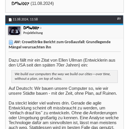
DMW007
(11.08.2024)
#9
11.08.2024,
11:58
DMW007
Projektleitung
AW: CrowdStrike Bericht zum Großausfall: Grundlegende
Mängel verursachten ihn
Dazu fällt mir ein Zitat von Ellen Ullman (Entwicklerin aus
den USA seit den späten 70er Jahren) ein:
We build our computers the way we build our cities—over time,
without a plan, on top of ruins.
Auf Deutsch: Wir bauen unsere Computer so, wie wir
unsere Städte bauen - mit der Zeit, ohne Plan, auf Ruinen.
Da steckt leider viel wahres drin. Gerade die agile
Entwicklung scheint oft missbraucht zu werden, um
"einfach drauf los" zu entwickeln. Ohne die Anforderungen
oder Umgebung großartig zu kennen. Eine Analyse welche
Technologie dafür am sinnvollsten ist, lässt man meistens
auch weg. Stattdessen wird im besten Falle das genutzt,