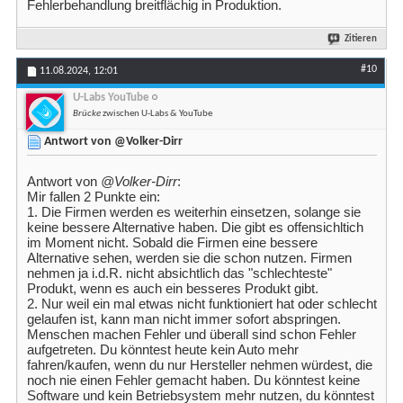
Fehlerbehandlung breitflächig in Produktion.
Zitieren
#10
11.08.2024,
12:01
U-Labs YouTube
Brücke
zwischen U-Labs & YouTube
Antwort von @Volker-Dirr
Antwort von
@Volker-Dirr
:
Mir fallen 2 Punkte ein:
1. Die Firmen werden es weiterhin einsetzen, solange sie
keine bessere Alternative haben. Die gibt es offensichltich
im Moment nicht. Sobald die Firmen eine bessere
Alternative sehen, werden sie die schon nutzen. Firmen
nehmen ja i.d.R. nicht absichtlich das "schlechteste"
Produkt, wenn es auch ein besseres Produkt gibt.
2. Nur weil ein mal etwas nicht funktioniert hat oder schlecht
gelaufen ist, kann man nicht immer sofort abspringen.
Menschen machen Fehler und überall sind schon Fehler
aufgetreten. Du könntest heute kein Auto mehr
fahren/kaufen, wenn du nur Hersteller nehmen würdest, die
noch nie einen Fehler gemacht haben. Du könntest keine
Software und kein Betriebsystem mehr nutzen, du könntest