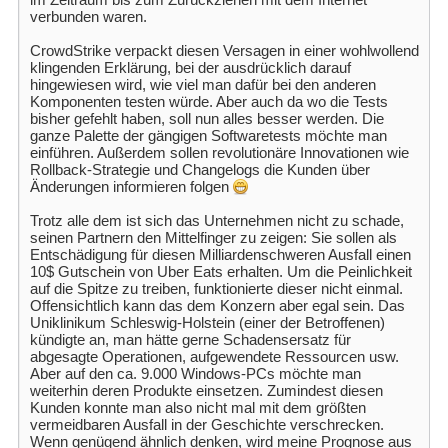
verbunden waren.
CrowdStrike verpackt diesen Versagen in einer wohlwollend
klingenden Erklärung, bei der ausdrücklich darauf
hingewiesen wird, wie viel man dafür bei den anderen
Komponenten testen würde. Aber auch da wo die Tests
bisher gefehlt haben, soll nun alles besser werden. Die
ganze Palette der gängigen Softwaretests möchte man
einführen. Außerdem sollen revolutionäre Innovationen wie
Rollback-Strategie und Changelogs die Kunden über
Änderungen informieren folgen
Trotz alle dem ist sich das Unternehmen nicht zu schade,
seinen Partnern den Mittelfinger zu zeigen: Sie sollen als
Entschädigung für diesen Milliardenschweren Ausfall einen
10$ Gutschein von Uber Eats erhalten. Um die Peinlichkeit
auf die Spitze zu treiben, funktionierte dieser nicht einmal.
Offensichtlich kann das dem Konzern aber egal sein. Das
Uniklinikum Schleswig-Holstein (einer der Betroffenen)
kündigte an, man hätte gerne Schadensersatz für
abgesagte Operationen, aufgewendete Ressourcen usw.
Aber auf den ca. 9.000 Windows-PCs möchte man
weiterhin deren Produkte einsetzen. Zumindest diesen
Kunden konnte man also nicht mal mit dem größten
vermeidbaren Ausfall in der Geschichte verschrecken.
Wenn genügend ähnlich denken, wird meine Prognose aus