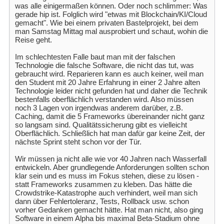
was alle einigermaßen können. Oder noch schlimmer: Was
gerade hip ist. Folglich wird "etwas mit Blockchain/KI/Cloud
gemacht". Wie bei einem privaten Bastelprojekt, bei dem
man Samstag Mittag mal ausprobiert und schaut, wohin die
Reise geht.
Im schlechtesten Falle baut man mit der falschen
Technologie die falsche Software, die nicht das tut, was
gebraucht wird. Reparieren kann es auch keiner, weil man
den Student mit 20 Jahre Erfahrung in einer 2 Jahre alten
Technologie leider nicht gefunden hat und daher die Technik
bestenfalls oberflächlich verstanden wird. Also müssen
noch 3 Lagen von irgendwas anderem darüber, z.B.
Caching, damit die 5 Frameworks übereinander nicht ganz
so langsam sind. Qualitätssicherung gibt es vielleicht
Oberflächlich. Schließlich hat man dafür gar keine Zeit, der
nächste Sprint steht schon vor der Tür.
Wir müssen ja nicht alle wie vor 40 Jahren nach Wasserfall
entwickeln. Aber grundlegende Anforderungen sollten schon
klar sein und es muss im Fokus stehen, diese zu lösen -
statt Frameworks zusammen zu kleben. Das hätte die
Crowdstrike-Katastrophe auch verhindert, weil man sich
dann über Fehlertoleranz, Tests, Rollback usw. schon
vorher Gedanken gemacht hätte. Hat man nicht, also ging
Software in einem Alpha bis maximal Beta-Stadium ohne