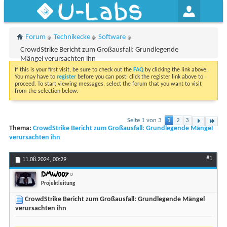
U-Labs
Forum
Technikecke
Software
CrowdStrike Bericht zum Großausfall: Grundlegende
Mängel verursachten ihn
If this is your first visit, be sure to check out the
FAQ
by clicking the link above.
You may have to
register
before you can post: click the register link above to
proceed. To start viewing messages, select the forum that you want to visit
from the selection below.
Seite 1 von 3
1
2
3
Thema:
CrowdStrike Bericht zum Großausfall: Grundlegende Mängel
verursachten ihn
#1
11.08.2024,
00:29
DMW007
Projektleitung
CrowdStrike Bericht zum Großausfall: Grundlegende Mängel
verursachten ihn