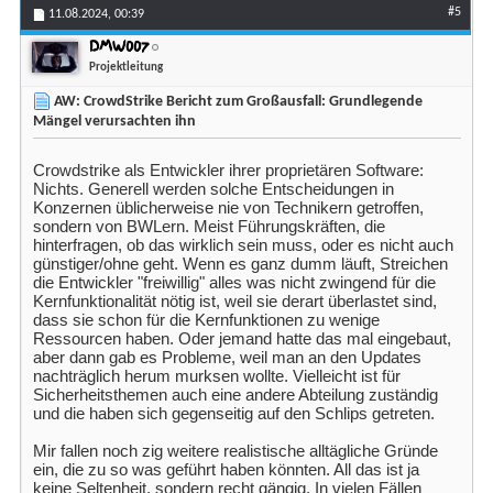
#5
11.08.2024,
00:39
DMW007
Projektleitung
AW: CrowdStrike Bericht zum Großausfall: Grundlegende
Mängel verursachten ihn
Crowdstrike als Entwickler ihrer proprietären Software:
Nichts. Generell werden solche Entscheidungen in
Konzernen üblicherweise nie von Technikern getroffen,
sondern von BWLern. Meist Führungskräften, die
hinterfragen, ob das wirklich sein muss, oder es nicht auch
günstiger/ohne geht. Wenn es ganz dumm läuft, Streichen
die Entwickler "freiwillig" alles was nicht zwingend für die
Kernfunktionalität nötig ist, weil sie derart überlastet sind,
dass sie schon für die Kernfunktionen zu wenige
Ressourcen haben. Oder jemand hatte das mal eingebaut,
aber dann gab es Probleme, weil man an den Updates
nachträglich herum murksen wollte. Vielleicht ist für
Sicherheitsthemen auch eine andere Abteilung zuständig
und die haben sich gegenseitig auf den Schlips getreten.
Mir fallen noch zig weitere realistische alltägliche Gründe
ein, die zu so was geführt haben könnten. All das ist ja
keine Seltenheit, sondern recht gängig. In vielen Fällen