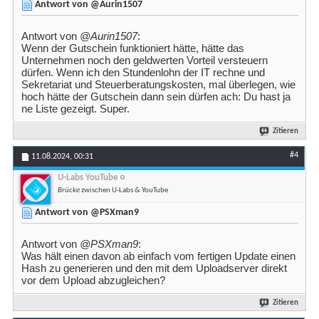
Antwort von @Aurin1507
Antwort von
@Aurin1507
:
Wenn der Gutschein funktioniert hätte, hätte das
Unternehmen noch den geldwerten Vorteil versteuern
dürfen. Wenn ich den Stundenlohn der IT rechne und
Sekretariat und Steuerberatungskosten, mal überlegen, wie
hoch hätte der Gutschein dann sein dürfen ach: Du hast ja
ne Liste gezeigt. Super.
Zitieren
#4
11.08.2024,
00:31
U-Labs YouTube
Brücke
zwischen U-Labs & YouTube
Antwort von @PSXman9
Antwort von
@PSXman9
:
Was hält einen davon ab einfach vom fertigen Update einen
Hash zu generieren und den mit dem Uploadserver direkt
vor dem Upload abzugleichen?
Zitieren