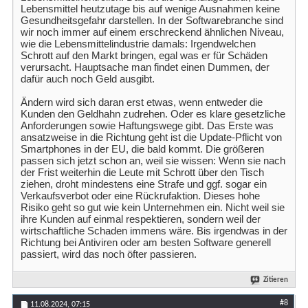
Lebensmittel heutzutage bis auf wenige Ausnahmen keine
Gesundheitsgefahr darstellen. In der Softwarebranche sind
wir noch immer auf einem erschreckend ähnlichen Niveau,
wie die Lebensmittelindustrie damals: Irgendwelchen
Schrott auf den Markt bringen, egal was er für Schäden
verursacht. Hauptsache man findet einen Dummen, der
dafür auch noch Geld ausgibt.
Ändern wird sich daran erst etwas, wenn entweder die
Kunden den Geldhahn zudrehen. Oder es klare gesetzliche
Anforderungen sowie Haftungswege gibt. Das Erste was
ansatzweise in die Richtung geht ist die Update-Pflicht von
Smartphones in der EU, die bald kommt. Die größeren
passen sich jetzt schon an, weil sie wissen: Wenn sie nach
der Frist weiterhin die Leute mit Schrott über den Tisch
ziehen, droht mindestens eine Strafe und ggf. sogar ein
Verkaufsverbot oder eine Rückrufaktion. Dieses hohe
Risiko geht so gut wie kein Unternehmen ein. Nicht weil sie
ihre Kunden auf einmal respektieren, sondern weil der
wirtschaftliche Schaden immens wäre. Bis irgendwas in der
Richtung bei Antiviren oder am besten Software generell
passiert, wird das noch öfter passieren.
Zitieren
#8
11.08.2024,
07:15