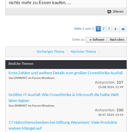
nichts mehr zu Essen kaufen, ...
Zitieren
Seite 1 von 3
1
2
3
Gehe zu:
Software
Nach oben
«
Vorheriges Thema
|
Nächstes Thema
»
Ähnliche Themen
Erste Zahlen und weitere Details zum großen CrowdStrike Ausfall
Von DMW007 im Forum Windows
Antworten:
107
23.08.2024,
21:49
Größter IT-Ausfall: Wie CrowdStrike & Microsoft die halbe Welt
lahm legten
Von DMW007 im Forum Windows
Antworten:
100
30.07.2024,
23:59
17 Hähnchenschenken bei Stiftung Warentest: Viele Produkte
weisen Mängel auf