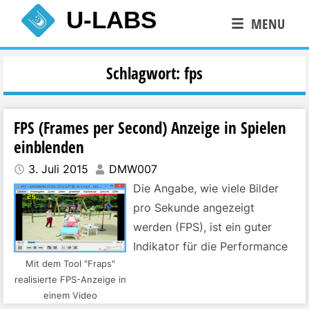
Skip
U-LABS
MENU
to
content
Schlagwort:
fps
FPS (Frames per Second) Anzeige in Spielen
einblenden
3. Juli 2015
DMW007
Die Angabe, wie viele Bilder
pro Sekunde angezeigt
werden (FPS), ist ein guter
Indikator für die Performance
Mit dem Tool "Fraps"
eines Spieles. Auch lässt sich
realisierte FPS-Anzeige in
so feststellen, in wie fern die
einem Video
Reduzierung bestimmter