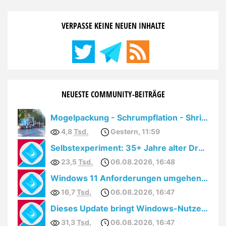
Detailstufen die Leistung
beeinflusst. Standardmäßig
VERPASSE KEINE NEUEN INHALTE
sieht man jedoch in kaum
einem Spiel, mit wie vielen FPS
das aktuelle Bild dargestellt
wird. Allerdings lässt sich dies
NEUESTE COMMUNITY-BEITRÄGE
…
Mogelpackung - Schrumpflation - Shrinkflation
4,8
Tsd.
Gestern, 11:59
Selbstexperiment: 35+ Jahre alter Drucker unter Windows 10
23,5
Tsd.
06.08.2026, 16:48
Windows 11 Anforderungen umgehen: YouTube löscht Videos
16,7
Tsd.
06.08.2026, 16:47
Dieses Update bringt Windows-Nutzern den totalen Cloudzwang
31,3
Tsd.
06.08.2026, 16:47