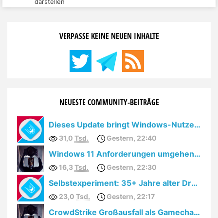
darstellen
via Internet mit Menschen aus
anderen Ländern zu
VERPASSE KEINE NEUEN INHALTE
kommunizieren –
Beispielsweise mit einem
Kollegen, der an einem
Firmensitz in den USA
arbeitet. Oder auch
NEUESTE COMMUNITY-BEITRÄGE
Verwandte, die im Ausland …
Dieses Update bringt Windows-Nutzern den totalen Cloudzwang
31,0
Tsd.
Gestern, 22:40
Windows 11 Anforderungen umgehen: YouTube löscht Videos
16,3
Tsd.
Gestern, 22:30
Selbstexperiment: 35+ Jahre alter Drucker unter Windows 10
23,0
Tsd.
Gestern, 22:17
CrowdStrike Großausfall als Gamechanger für GNU/Linux Spieler?