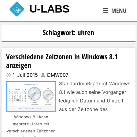
Skip
U-LABS
MENU
to
content
Schlagwort:
uhren
Verschiedene Zeitzonen in Windows 8.1
anzeigen
1. Juli 2015
DMW007
Standardmäßig zeigt Windows
8.1 wie auch seine Vorgänger
lediglich Datum und Uhrzeit
aus der Zeitzone des
Windows 8.1 kann
Benutzers an. In Zeiten
mehrere Uhren mit
digitaler Kommunikation ist es
verschiedenen Zeitzonen
jedoch nicht mehr unüblich,