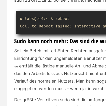
auch zu GNU/Linux portiert wurde, nachdem L
u-labs@pi4:~ $ reboot

Call to Reboot failed: Interactive a
Sudo kann noch mehr: Das sind die wi
Soll ein Befehl mit erhöhten Rechten ausgefü
Einrichtung für den angemeldeten Benutzer m
entfällt die lästige manuelle An- und Abmel
su
das den Arbeitsfluss aus Nutzersicht nicht un
Verlauf des normalen Nutzers. Man kann sogar
eingegeben werden muss – wenn ja, in welche
Der größte Vorteil von sudo sind die umfangr