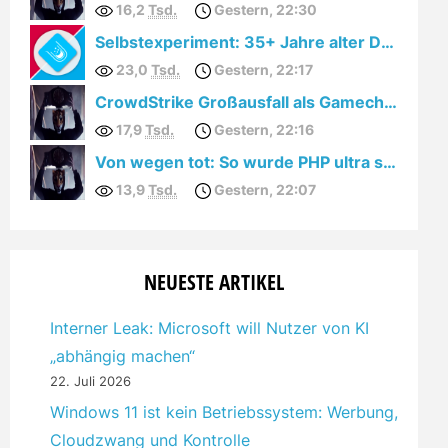
16,2
Tsd.
Gestern, 22:30
Selbstexperiment: 35+ Jahre alter Drucker unter Windows 10
23,0
Tsd.
Gestern, 22:17
CrowdStrike Großausfall als Gamechanger für GNU/Linux Spieler?
17,9
Tsd.
Gestern, 22:16
Von wegen tot: So wurde PHP ultra schnell!
13,9
Tsd.
Gestern, 22:07
NEUESTE ARTIKEL
Interner Leak: Microsoft will Nutzer von KI
„abhängig machen“
22. Juli 2026
Windows 11 ist kein Betriebssystem: Werbung,
Cloudzwang und Kontrolle