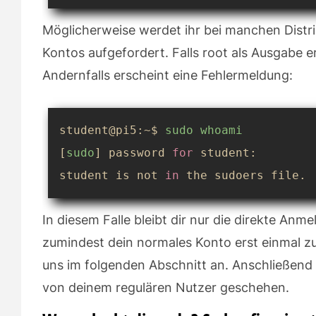
Möglicherweise werdet ihr bei manchen Distr
Kontos aufgefordert. Falls
root
als Ausgabe er
Andernfalls erscheint eine Fehlermeldung:
student@pi5:~$ 
sudo
whoami
[
sudo
] password 
for
 student: 

student is not 
in
 the sudoers file.
In diesem Falle bleibt dir nur die direkte An
zumindest dein normales Konto erst einmal zu
uns im folgenden Abschnitt an. Anschließend ka
von deinem regulären Nutzer geschehen.