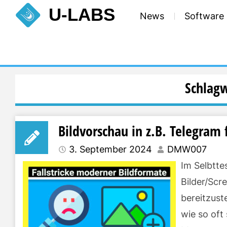
Skip
U-LABS
News
Software
to
content
Schlag
Bildvorschau in z.B. Telegram 
3. September 2024
DMW007
Im Selbtte
Bilder/Scr
bereitzust
wie so oft