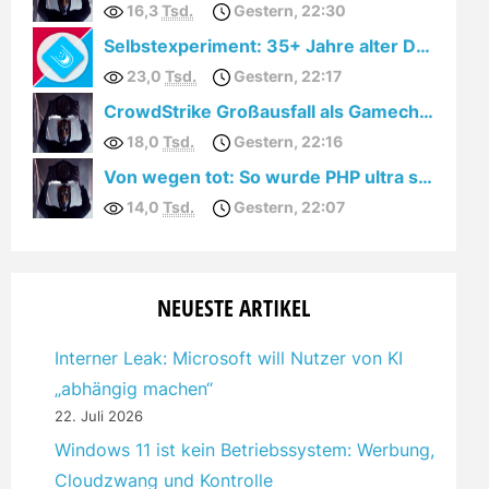
16,3
Tsd.
Gestern, 22:30
Selbstexperiment: 35+ Jahre alter Drucker unter Windows 10
23,0
Tsd.
Gestern, 22:17
CrowdStrike Großausfall als Gamechanger für GNU/Linux Spieler?
18,0
Tsd.
Gestern, 22:16
Von wegen tot: So wurde PHP ultra schnell!
14,0
Tsd.
Gestern, 22:07
NEUESTE ARTIKEL
Interner Leak: Microsoft will Nutzer von KI
„abhängig machen“
22. Juli 2026
Windows 11 ist kein Betriebssystem: Werbung,
Cloudzwang und Kontrolle