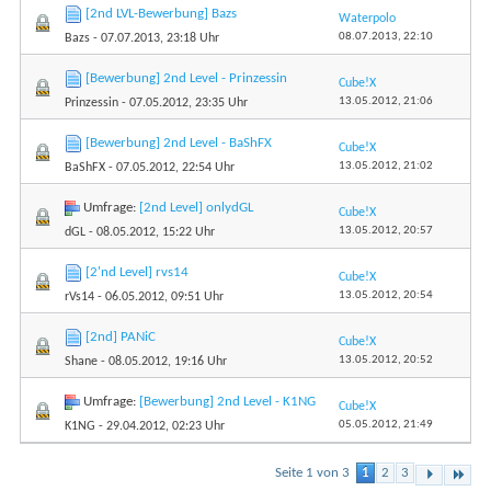
[2nd LVL-Bewerbung] Bazs
Waterpolo
08.07.2013,
22:10
Bazs
- 07.07.2013, 23:18 Uhr
[Bewerbung] 2nd Level - Prinzessin
Cube!X
13.05.2012,
21:06
Prinzessin
- 07.05.2012, 23:35 Uhr
[Bewerbung] 2nd Level - BaShFX
Cube!X
13.05.2012,
21:02
BaShFX
- 07.05.2012, 22:54 Uhr
Umfrage:
[2nd Level] onlydGL
Cube!X
13.05.2012,
20:57
dGL
- 08.05.2012, 15:22 Uhr
[2'nd Level] rvs14
Cube!X
13.05.2012,
20:54
rVs14
- 06.05.2012, 09:51 Uhr
[2nd] PANiC
Cube!X
13.05.2012,
20:52
Shane
- 08.05.2012, 19:16 Uhr
Umfrage:
[Bewerbung] 2nd Level - K1NG
Cube!X
05.05.2012,
21:49
K1NG
- 29.04.2012, 02:23 Uhr
Seite 1 von 3
1
2
3