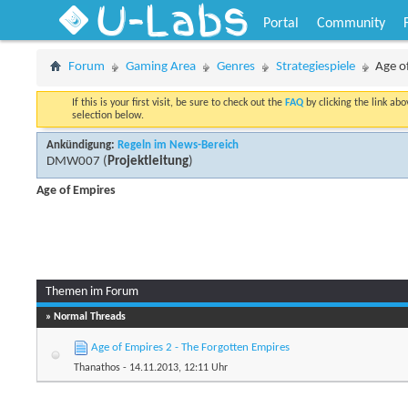
U-Labs
Portal
Community
Forum
Gaming Area
Genres
Strategiespiele
Age o
If this is your first visit, be sure to check out the
FAQ
by clicking the link ab
selection below.
Ankündigung:
Regeln im News-Bereich
DMW007
(
Projektleitung
)
Age of Empires
Themen im Forum
» Normal Threads
Age of Empires 2 - The Forgotten Empires
Thanathos
- 14.11.2013, 12:11 Uhr