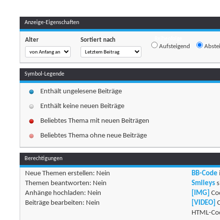
Anzeige-Eigenschaften
Reihenfolge
Alter
Sortiert nach
Aufsteigend
Abste
Symbol-Legende
Enthält ungelesene Beiträge
Enthält keine neuen Beiträge
Beliebtes Thema mit neuen Beiträgen
Beliebtes Thema ohne neue Beiträge
Berechtigungen
Neue Themen erstellen:
Nein
BB-Code
Themen beantworten:
Nein
Smileys
s
Anhänge hochladen:
Nein
[IMG]
Cod
Beiträge bearbeiten:
Nein
[VIDEO]
C
HTML-Cod