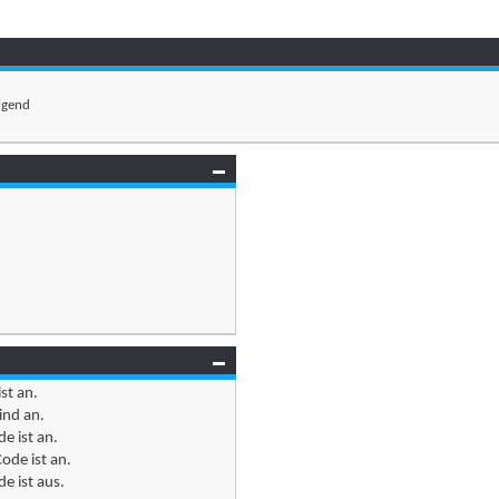
igend
ist
an
.
ind
an
.
e ist
an
.
ode ist
an
.
e ist
aus
.