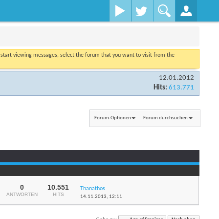
o start viewing messages, select the forum that you want to visit from the
12.01.2012
Hits:
613.771
Forum-Optionen
Forum durchsuchen
0
10.551
Thanathos
ANTWORTEN
HITS
14.11.2013,
12:11