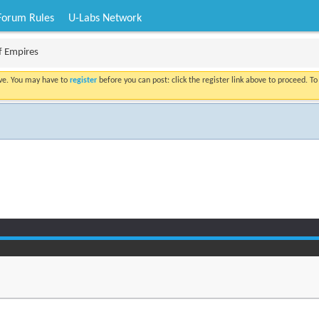
Forum Rules
U-Labs Network
f Empires
ove. You may have to
register
before you can post: click the register link above to proceed. T