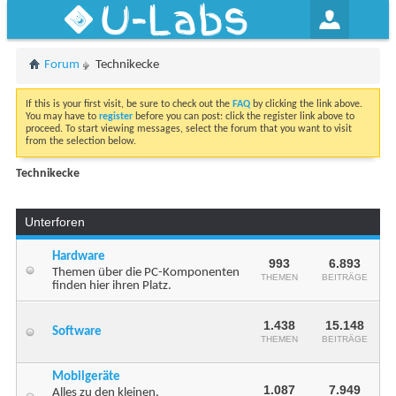
U-Labs
Forum
Technikecke
If this is your first visit, be sure to check out the
FAQ
by clicking the link above.
You may have to
register
before you can post: click the register link above to
proceed. To start viewing messages, select the forum that you want to visit
from the selection below.
Technikecke
Unterforen
Hardware
993
6.893
Themen über die PC-Komponenten
THEMEN
BEITRÄGE
finden hier ihren Platz.
1.438
15.148
Software
THEMEN
BEITRÄGE
Mobilgeräte
1.087
7.949
Alles zu den kleinen,