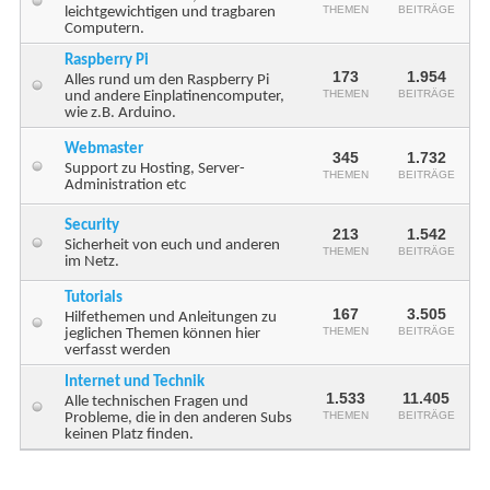
THEMEN
BEITRÄGE
leichtgewichtigen und tragbaren
Computern.
Raspberry Pi
173
1.954
Alles rund um den Raspberry Pi
THEMEN
BEITRÄGE
und andere Einplatinencomputer,
wie z.B. Arduino.
Webmaster
345
1.732
Support zu Hosting, Server-
THEMEN
BEITRÄGE
Administration etc
Security
213
1.542
Sicherheit von euch und anderen
THEMEN
BEITRÄGE
im Netz.
Tutorials
167
3.505
Hilfethemen und Anleitungen zu
THEMEN
BEITRÄGE
jeglichen Themen können hier
verfasst werden
Internet und Technik
1.533
11.405
Alle technischen Fragen und
THEMEN
BEITRÄGE
Probleme, die in den anderen Subs
keinen Platz finden.