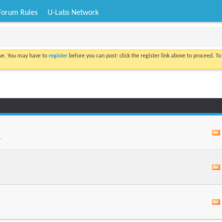
Forum Rules
U-Labs Network
ove. You may have to
register
before you can post: click the register link above to proceed. T
.