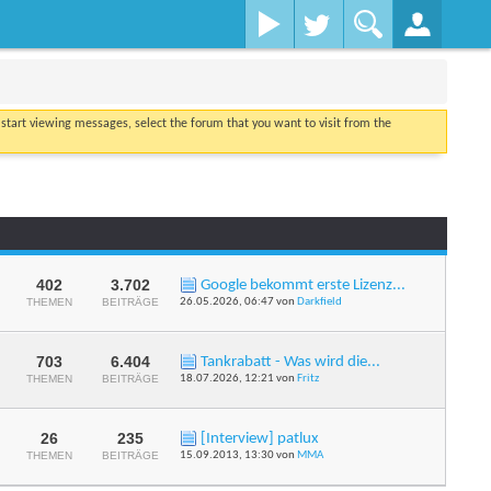
o start viewing messages, select the forum that you want to visit from the
402
3.702
Google bekommt erste Lizenz...
RSS-
THEMEN
BEITRÄGE
26.05.2026,
06:47
von
Darkfield
Feed
dieses
Forums
anzeigen
703
6.404
Tankrabatt - Was wird die...
RSS-
THEMEN
BEITRÄGE
18.07.2026,
12:21
von
Fritz
Feed
dieses
Forums
anzeigen
26
235
[Interview] patlux
RSS-
THEMEN
BEITRÄGE
15.09.2013,
13:30
von
MMA
Feed
dieses