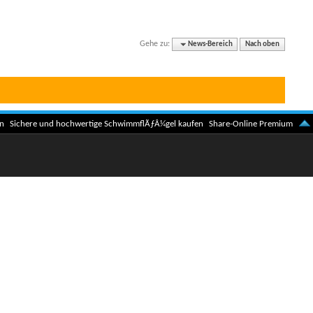
Forums
anzeigen
Gehe zu:
News-Bereich
Nach oben
n
Sichere und hochwertige SchwimmflÃƒÂ¼gel kaufen
Share-Online Premium