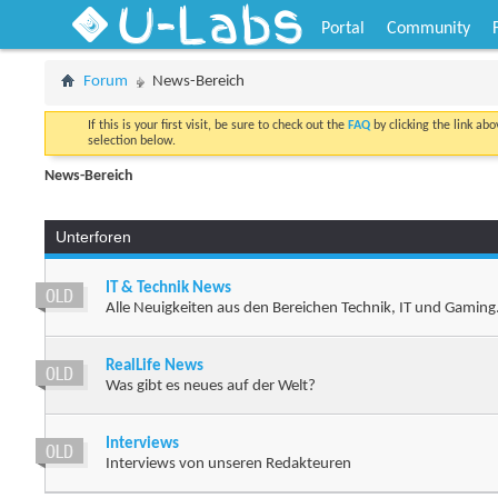
U-Labs
Portal
Community
Forum
News-Bereich
If this is your first visit, be sure to check out the
FAQ
by clicking the link ab
selection below.
News-Bereich
Unterforen
IT & Technik News
Alle Neuigkeiten aus den Bereichen Technik, IT und Gaming
RealLife News
Was gibt es neues auf der Welt?
Interviews
Interviews von unseren Redakteuren