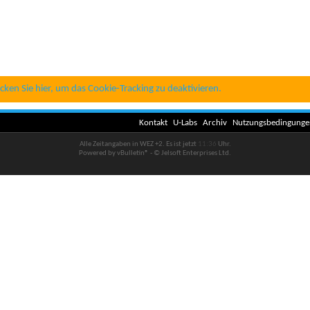
icken Sie hier, um das Cookie-Tracking zu deaktivieren.
Kontakt
U-Labs
Archiv
Nutzungsbedingunge
Alle Zeitangaben in WEZ +2. Es ist jetzt
11:36
Uhr.
Powered by vBulletin® - © Jelsoft Enterprises Ltd.