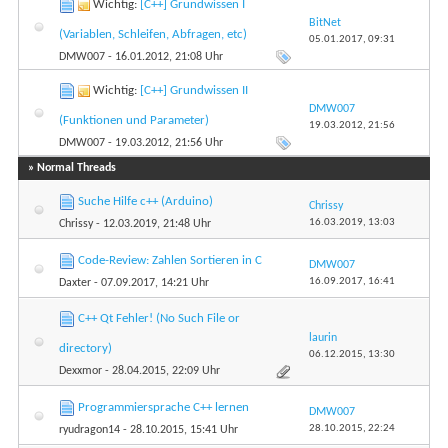
Wichtig:
[C++] Grundwissen I
BitNet
(Variablen, Schleifen, Abfragen, etc)
05.01.2017,
09:31
DMW007
- 16.01.2012, 21:08 Uhr
Wichtig:
[C++] Grundwissen II
DMW007
(Funktionen und Parameter)
19.03.2012,
21:56
DMW007
- 19.03.2012, 21:56 Uhr
» Normal Threads
Suche Hilfe c++ (Arduino)
Chrissy
16.03.2019,
13:03
Chrissy
- 12.03.2019, 21:48 Uhr
Code-Review: Zahlen Sortieren in C
DMW007
16.09.2017,
16:41
Daxter
- 07.09.2017, 14:21 Uhr
C++ Qt Fehler! (No Such File or
laurin
directory)
06.12.2015,
13:30
Dexxmor
- 28.04.2015, 22:09 Uhr
Programmiersprache C++ lernen
DMW007
28.10.2015,
22:24
ryudragon14
- 28.10.2015, 15:41 Uhr