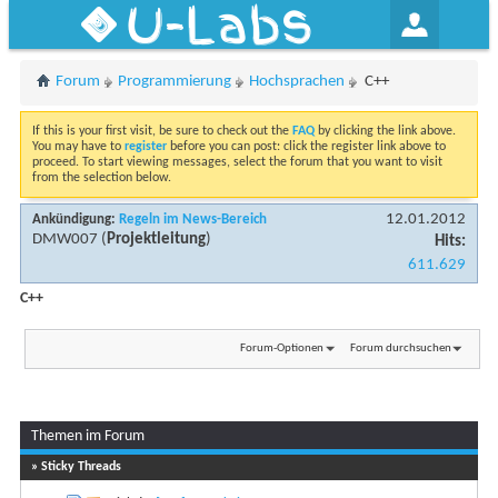
U-Labs
Forum
Programmierung
Hochsprachen
C++
If this is your first visit, be sure to check out the
FAQ
by clicking the link above.
You may have to
register
before you can post: click the register link above to
proceed. To start viewing messages, select the forum that you want to visit
from the selection below.
12.01.2012
Ankündigung:
Regeln im News-Bereich
DMW007
(
Projektleitung
)
Hits:
611.629
C++
Forum-Optionen
Forum durchsuchen
Themen im Forum
Seite 1 von 2
1
2
» Sticky Threads