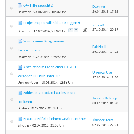
C++ Hilfe gesucht :)
Dexxmor
26.04.2015,
17:25
Dexxmor
- 23.04.2015, 10:34 Uhr
Projektmappe will nicht debuggen :(
timoton
27.10.2014,
20:19
1
2
Dexxmor
- 17.09.2014, 21:32 Uhr
Source eines Programmes
FaNNboii
herausfinden?
26.10.2014,
14:02
Dexxmor
- 25.10.2014, 22:26 Uhr
Absturz beim Laden einer C++/CLI
UnknownUser
Wrapper DLL nur unter XP
17.05.2014,
12:38
UnknownUser
- 10.05.2014, 12:58 Uhr
Zahlen aus Textdatei auslesen und
TomatenKetchup
sortieren
30.04.2014,
01:58
Daxter
- 19.12.2012, 01:58 Uhr
Brauche Hilfe bei einem Gewinnrechner
ThunderStorm
02.07.2013,
22:01
Silvatris
- 02.07.2013, 21:53 Uhr