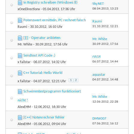
In Registry schreiben (Windows 8)
Sky.NET
08.04.2013,
13:23
xOneDirectionx
- 05.04.2013, 17:36 Uhr
Potenzwert ermitteln, PC rechnet falsch
Raumi
31.10.2012,
12:21
Raumi
- 30.10.2012, 16:10 Uhr
[][] - Operator anbieten
Mr. White
30.09.2012,
17:56
Mr. White
- 30.09.2012, 17:56 Uhr
Sendtext API Code ;)
rVs14
06.07.2012,
14:44
x failstar
- 06.07.2012, 14:32 Uhr
C++ Tutorial: Hello World
aquastar
04.07.2012,
14:48
1
2
x failstar
- 04.07.2012, 12:21 Uhr
Schwimmtestprogramm funktioniert
Mr. White
nicht !
12.06.2012,
22:28
AlexEHM
- 12.06.2012, 16:30 Uhr
[C++] Notenrechner fehler
DMW007
07.06.2012,
16:12
AlexEHM
- 05.06.2012, 09:04 Uhr