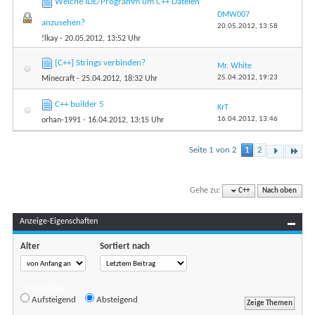
Welche IDE/Programm um C++ Dateien
DMW007
anzusehen?
20.05.2012,
13:58
!lkay
- 20.05.2012, 13:52 Uhr
[C++] Strings verbinden?
Mr. White
25.04.2012,
19:23
Minecraft
- 25.04.2012, 18:32 Uhr
C++ builder 5
KrT
16.04.2012,
13:46
orhan-1991
- 16.04.2012, 13:15 Uhr
Seite 1 von 2
1
2
Gehe zu:
C++
Nach oben
Anzeige-Eigenschaften
Alter
Sortiert nach
Reihenfolge
Aufsteigend
Absteigend