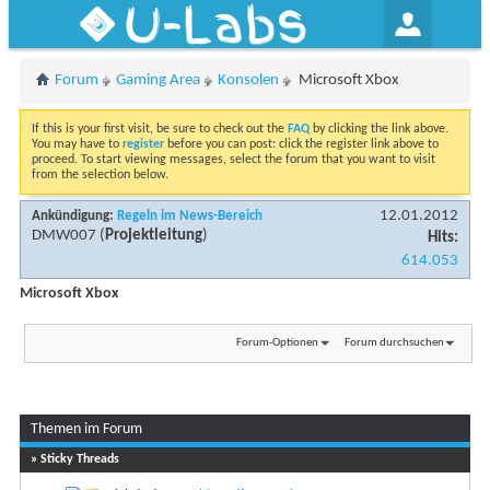
U-Labs
Forum
Gaming Area
Konsolen
Microsoft Xbox
If this is your first visit, be sure to check out the
FAQ
by clicking the link above.
You may have to
register
before you can post: click the register link above to
proceed. To start viewing messages, select the forum that you want to visit
from the selection below.
12.01.2012
Ankündigung:
Regeln im News-Bereich
DMW007
(
Projektleitung
)
Hits:
614.053
Microsoft Xbox
Forum-Optionen
Forum durchsuchen
Themen im Forum
Seite 1 von 2
1
2
» Sticky Threads