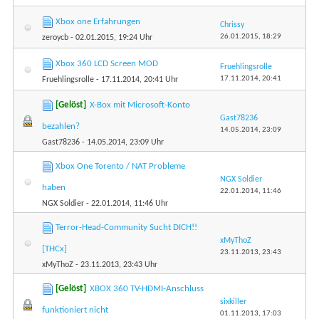
Xbox one Erfahrungen
Chrissy
26.01.2015,
18:29
zeroycb
- 02.01.2015, 19:24 Uhr
Xbox 360 LCD Screen MOD
Fruehlingsrolle
17.11.2014,
20:41
Fruehlingsrolle
- 17.11.2014, 20:41 Uhr
[Gelöst]
X-Box mit Microsoft-Konto
Gast78236
bezahlen?
14.05.2014,
23:09
Gast78236
- 14.05.2014, 23:09 Uhr
Xbox One Torento / NAT Probleme
NGX Soldier
haben
22.01.2014,
11:46
NGX Soldier
- 22.01.2014, 11:46 Uhr
Terror-Head-Community Sucht DICH!!
xMyThoZ
[THCx]
23.11.2013,
23:43
xMyThoZ
- 23.11.2013, 23:43 Uhr
[Gelöst]
XBOX 360 TV-HDMI-Anschluss
sixkiller
funktioniert nicht
01.11.2013,
17:03