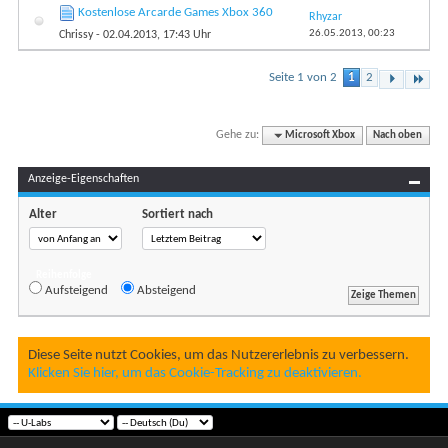
Kostenlose Arcarde Games Xbox 360
Rhyzar
26.05.2013,
00:23
Chrissy
- 02.04.2013, 17:43 Uhr
Seite 1 von 2
1
2
Gehe zu:
Microsoft Xbox
Nach oben
Anzeige-Eigenschaften
Alter
Sortiert nach
Reihenfolge
Aufsteigend
Absteigend
Diese Seite nutzt Cookies, um das Nutzererlebnis zu verbessern.
Klicken Sie hier, um das Cookie-Tracking zu deaktivieren.