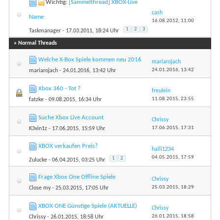
Wichtig:
[Sammelthread] XBOX-Live
cash
Name
16.08.2012,
11:00
1
2
3
Taskmanager
- 17.03.2011, 18:24 Uhr
» Normal Threads
Welche X-Box Spiele kommen neu 2016
mariarojach
24.01.2016,
13:42
mariarojach
- 24.01.2016, 13:42 Uhr
Xbox 360 - Tot ?
freulein
11.08.2015,
23:55
fatzke
- 09.08.2015, 16:34 Uhr
Suche Xbox Live Account
Chrissy
17.06.2015,
17:31
K3vin1z
- 17.06.2015, 15:59 Uhr
XBOX verkaufen Preis?
halli1234
04.05.2015,
17:59
1
2
Zulucke
- 06.04.2015, 03:25 Uhr
Frage Xbox One Offline Spiele
Chrissy
25.03.2015,
18:29
Close my
- 25.03.2015, 17:05 Uhr
XBOX ONE Günstige Spiele (AKTUELLE)
Chrissy
26.01.2015,
18:58
Chrissy
- 26.01.2015, 18:58 Uhr