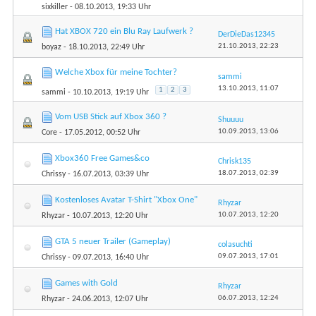
sixkiller
- 08.10.2013, 19:33 Uhr
Hat XBOX 720 ein Blu Ray Laufwerk ?
DerDieDas12345
21.10.2013,
22:23
boyaz
- 18.10.2013, 22:49 Uhr
Welche Xbox für meine Tochter?
sammi
13.10.2013,
11:07
1
2
3
sammi
- 10.10.2013, 19:19 Uhr
Vom USB Stick auf Xbox 360 ?
Shuuuu
10.09.2013,
13:06
Core
- 17.05.2012, 00:52 Uhr
Xbox360 Free Games&co
Chrisk135
18.07.2013,
02:39
Chrissy
- 16.07.2013, 03:39 Uhr
Kostenloses Avatar T-Shirt "Xbox One"
Rhyzar
10.07.2013,
12:20
Rhyzar
- 10.07.2013, 12:20 Uhr
GTA 5 neuer Trailer (Gameplay)
colasuchti
09.07.2013,
17:01
Chrissy
- 09.07.2013, 16:40 Uhr
Games with Gold
Rhyzar
06.07.2013,
12:24
Rhyzar
- 24.06.2013, 12:07 Uhr