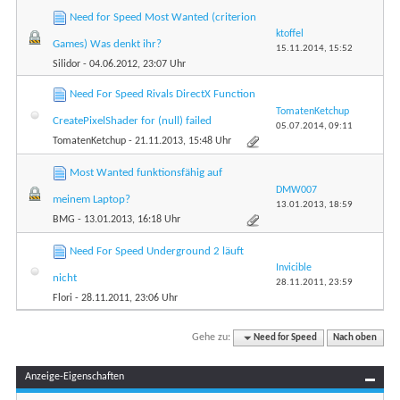
Need for Speed Most Wanted (criterion
ktoffel
Games) Was denkt ihr?
15.11.2014,
15:52
Silidor
- 04.06.2012, 23:07 Uhr
Need For Speed Rivals DirectX Function
TomatenKetchup
CreatePixelShader for (null) failed
05.07.2014,
09:11
TomatenKetchup
- 21.11.2013, 15:48 Uhr
Most Wanted funktionsfähig auf
DMW007
meinem Laptop?
13.01.2013,
18:59
BMG
- 13.01.2013, 16:18 Uhr
Need For Speed Underground 2 läuft
Invicible
nicht
28.11.2011,
23:59
Flori
- 28.11.2011, 23:06 Uhr
Gehe zu:
Need for Speed
Nach oben
Anzeige-Eigenschaften