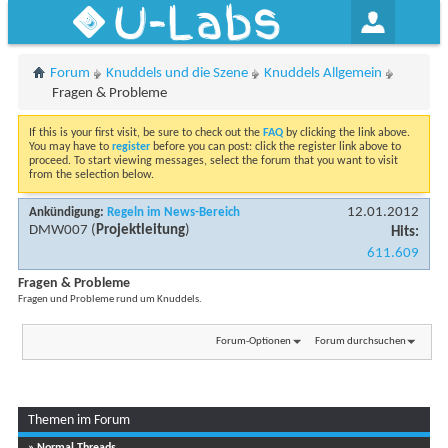
U-Labs
Forum
Knuddels und die Szene
Knuddels Allgemein
Fragen & Probleme
If this is your first visit, be sure to check out the
FAQ
by clicking the link above.
You may have to
register
before you can post: click the register link above to
proceed. To start viewing messages, select the forum that you want to visit
from the selection below.
12.01.2012
Ankündigung:
Regeln im News-Bereich
DMW007
(
Projektleitung
)
Hits:
611.609
Fragen & Probleme
Fragen und Probleme rund um Knuddels.
Forum-Optionen
Forum durchsuchen
Themen im Forum
...
Seite 1 von 20
1
2
3
11
» Normal Threads