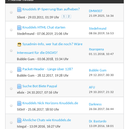
Knuddels IP-Sperrung/Ban aufheben?
DMW007
21.09.2025,
16:36
1
2
Silent
- 29.03.2011, 01:39 Uhr
Knuddels HTML Chat starten
Stedefreund
08.06.2019,
16:53
Stedefreund
- 07.06.2019, 21:06 Uhr
Sysadmin-Info, wer hat die noch? Wäre
Itxaropena
Interessant für die DSGVO!
01.11.2018,
10:47
Bubble Gum
- 03.06.2018, 15:34 Uhr
Packet-Header - Länge über 128?
Bubble Gum
29.12.2017,
00:30
Bubble Gum
- 28.12.2017, 19:28 Uhr
Suche Bot Biete Paypal
AFU
29.10.2017,
21:32
x6oix
- 24.10.2017, 07:16 Uhr
Knuddels Nick Horizons Knuddels.de
Darkness
26.06.2017,
06:44
St0nY
- 25.06.2017, 18:50 Uhr
Ähnliche Chats wie Knuddels.de
Dr. Bastardo
13.09.2016,
18:01
Istegal
- 13.09.2016, 16:27 Uhr