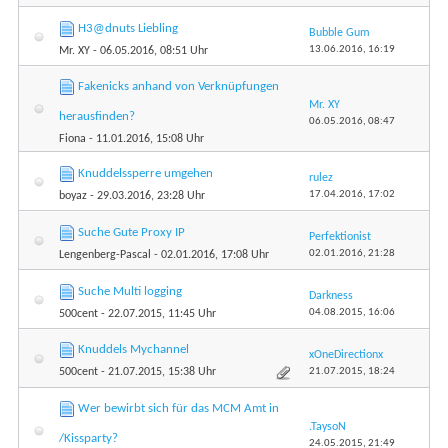
H3@dnuts Liebling
Bubble Gum
13.06.2016,
16:19
Mr. XY
- 06.05.2016, 08:51 Uhr
Fakenicks anhand von Verknüpfungen
Mr. XY
herausfinden?
06.05.2016,
08:47
Fiona
- 11.01.2016, 15:08 Uhr
Knuddelssperre umgehen
rulez
17.04.2016,
17:02
boyaz
- 29.03.2016, 23:28 Uhr
Suche Gute Proxy IP
Perfektionist
02.01.2016,
21:28
Lengenberg-Pascal
- 02.01.2016, 17:08 Uhr
Suche Multi logging
Darkness
04.08.2015,
16:06
500cent
- 22.07.2015, 11:45 Uhr
Knuddels Mychannel
xOneDirectionx
21.07.2015,
18:24
500cent
- 21.07.2015, 15:38 Uhr
Wer bewirbt sich für das MCM Amt in
.TaysoN
/Kissparty?
24.05.2015,
21:49