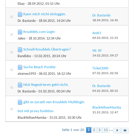
Ebay
- 28.09.2012, 01:15 Uhr
Kann mich nicht einloggen.
Dr. Bastardo
18.04.2015,
16:45
Dr. Bastardo
- 18.04.2015, 14:24 Uhr
Knuddels.com Login
Andr3
04.03.2015,
21:55
Jakes
- 18.10.2014, 12:34 Uhr
Schnell Knuddels Übertragen?
Mr. XY
14.02.2015,
09:27
Bandidos
- 13.02.2015, 20:24 Uhr
Suche Beach Punkte
Ticket2000
07.02.2015,
02:50
atomex1993
- 06.02.2015, 16:12 Uhr
Nick Regestrieren geht nicht.
Dr. Bastardo
04.02.2015,
00:55
Dr. Bastardo
- 01.02.2015, 00:24 Uhr
gibt es zurzeit nen Knuddels Multilogin
BlackYellowMamba
bot mit proxy funktion
31.01.2015,
12:47
BlackYellowMamba
- 31.01.2015, 10:30 Uhr
...
Seite 1 von 20
1
2
3
11