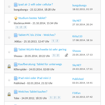
ipad air 2 wifi oder cellular?
bungabunga
18.02.2015,
01:59
bungabunga
- 23.12.2014, 18:28 Uhr
Studium bestes Tablet?
Sky.NET
blackmac4444
- 21.10.2014, 15:34 Uhr
27.10.2014,
20:24
1
2
3
Tablet-PC bis 250€ - Welches?
Kirby110
17.08.2014,
18:16
1
2
.Niklas
- 25.10.2013, 12:47 Uhr
Tablet WLAN-Reichweite ist sehr gering
Shuuuu
23.05.2014,
17:13
1
2
Shuuuu
- 20.05.2014, 20:22 Uhr
Kaufberatung: Tablet für unterwegs
Sky.NET
24.03.2014,
17:51
Killerspider
- 24.03.2014, 02:00 Uhr
iPad mini oder iPad mini 2
Published
03.01.2014,
14:41
Published
- 02.01.2014, 21:32 Uhr
Welches Tablet kaufen?
FSXfan
24.10.2013,
07:42
1
2
3
Tobe
- 24.09.2012, 18:35 Uhr