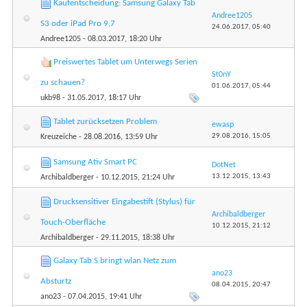
Kaufentscheidung: Samsung Galaxy Tab
Andree1205
S3 oder iPad Pro 9,7
24.06.2017,
05:40
Andree1205
- 08.03.2017, 18:20 Uhr
Preiswertes Tablet um Unterwegs Serien
St0nY
zu schauen?
01.06.2017,
05:44
ukb98
- 31.05.2017, 18:17 Uhr
Tablet zurücksetzen Problem
ewasp
29.08.2016,
15:05
Kreuzeiche
- 28.08.2016, 13:59 Uhr
Samsung Ativ Smart PC
DotNet
13.12.2015,
13:43
Archibaldberger
- 10.12.2015, 21:24 Uhr
Drucksensitiver Eingabestift (Stylus) für
Archibaldberger
Touch-Oberfläche
10.12.2015,
21:12
Archibaldberger
- 29.11.2015, 18:38 Uhr
Galaxy Tab S bringt wlan Netz zum
ano23
Absturtz
08.04.2015,
20:47
ano23
- 07.04.2015, 19:41 Uhr