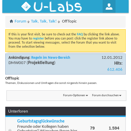
U-Labs
Forum
Talk, Talk, Talk!
OffTopic
If this is your first visit, be sure to check out the
FAQ
by clicking the link above.
You may have to
register
before you can post: click the register link above to
proceed. To start viewing messages, select the forum that you want to visit
from the selection below.
12.01.2012
Ankündigung:
Regeln im News-Bereich
DMW007
(
Projektleitung
)
Hits:
612.406
OffTopic
Themen, Diskussionen und Umfragen die sonst nirgends hinein passen.
Forum-Optionen
Forum durchsuchen
Unterforen
Geburtstagsglückwünsche
Freunde oder Kollegen haben
79
1.594