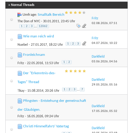
» Normal Threads
Umfrage:
Smalltalk Bereich
Fritz
The Don of NYC
- 30.01.2011, 23:45 Uhr
02.08.2026,
07:51
1
2
3
...
12062
Wie man reich wird
Fritz
04.07.2026,
10:22
1
2
3
Nuebel
- 27.01.2017, 18:22 Uhr
Fronleichnam
Darkfield
03.06.2026,
04:56
1
2
Fritz
- 22.05.2016, 11:53 Uhr
Der "Erkenntnis-des-
Darkfield
Tages" Thread
29.05.2026,
05:16
1
2
3
...
7
!lkay
- 15.08.2014, 20:26 Uhr
Pfingsten - Entstehung der gemeinschaft
Darkfield
der Gläubigen.
17.05.2026,
05:32
Fritz
- 16.05.2026, 09:24 Uhr
Christi Himmelfahrt/ Vatertag
Darkfield