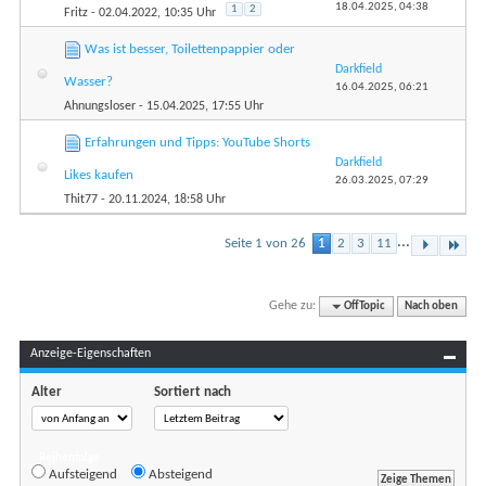
18.04.2025,
04:38
1
2
Fritz
- 02.04.2022, 10:35 Uhr
Was ist besser, Toilettenpappier oder
Darkfield
Wasser?
16.04.2025,
06:21
Ahnungsloser
- 15.04.2025, 17:55 Uhr
Erfahrungen und Tipps: YouTube Shorts
Darkfield
Likes kaufen
26.03.2025,
07:29
Thit77
- 20.11.2024, 18:58 Uhr
...
Seite 1 von 26
1
2
3
11
Gehe zu:
OffTopic
Nach oben
Anzeige-Eigenschaften
Alter
Sortiert nach
Reihenfolge
Aufsteigend
Absteigend