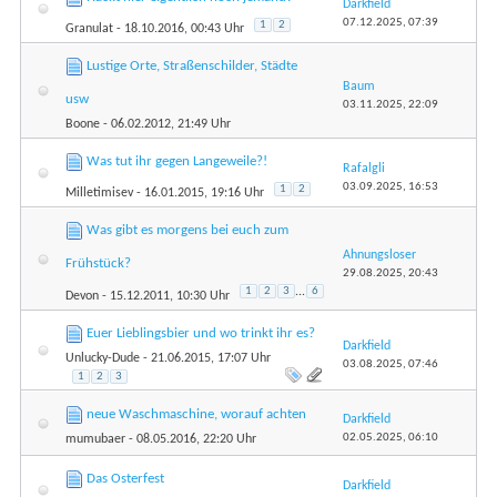
Darkfield
07.12.2025,
07:39
1
2
Granulat
- 18.10.2016, 00:43 Uhr
Lustige Orte, Straßenschilder, Städte
Baum
usw
03.11.2025,
22:09
Boone
- 06.02.2012, 21:49 Uhr
Was tut ihr gegen Langeweile?!
Rafalgli
03.09.2025,
16:53
1
2
Milletimisev
- 16.01.2015, 19:16 Uhr
Was gibt es morgens bei euch zum
Ahnungsloser
Frühstück?
29.08.2025,
20:43
1
2
3
...
6
Devon
- 15.12.2011, 10:30 Uhr
Euer Lieblingsbier und wo trinkt ihr es?
Darkfield
Unlucky-Dude
- 21.06.2015, 17:07 Uhr
03.08.2025,
07:46
1
2
3
neue Waschmaschine, worauf achten
Darkfield
02.05.2025,
06:10
mumubaer
- 08.05.2016, 22:20 Uhr
Das Osterfest
Darkfield