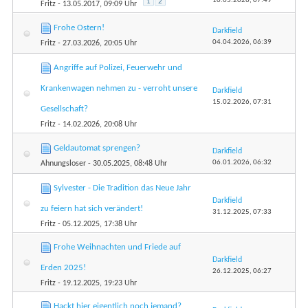
10.05.2026,
07:49
1
2
Fritz
- 13.05.2017, 09:09 Uhr
Frohe Ostern!
Darkfield
04.04.2026,
06:39
Fritz
- 27.03.2026, 20:05 Uhr
Angriffe auf Polizei, Feuerwehr und
Krankenwagen nehmen zu - verroht unsere
Darkfield
15.02.2026,
07:31
Gesellschaft?
Fritz
- 14.02.2026, 20:08 Uhr
Geldautomat sprengen?
Darkfield
06.01.2026,
06:32
Ahnungsloser
- 30.05.2025, 08:48 Uhr
Sylvester - Die Tradition das Neue Jahr
Darkfield
zu feiern hat sich verändert!
31.12.2025,
07:33
Fritz
- 05.12.2025, 17:38 Uhr
Frohe Weihnachten und Friede auf
Darkfield
Erden 2025!
26.12.2025,
06:27
Fritz
- 19.12.2025, 19:23 Uhr
Hackt hier eigentlich noch jemand?