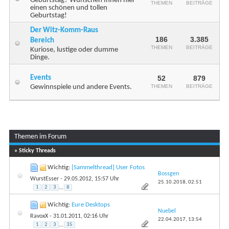
Geburtstag? Wünschen Ihnen hier
THEMEN
BEITRÄGE
einen schönen und tollen
Geburtstag!
Der Witz-Komm-Raus
186
3.385
Bereich
THEMEN
BEITRÄGE
Kuriose, lustige oder dumme
Dinge.
Events
52
879
Gewinnspiele und andere Events.
THEMEN
BEITRÄGE
Themen im Forum
...
Seite 1 von 26
1
2
3
11
» Sticky Threads
Wichtig:
[Sammelthread] User Fotos
Bossgen
WurstEsser
- 29.05.2012, 15:57 Uhr
25.10.2018,
02:51
1
2
3
...
8
Wichtig:
Eure Desktops
Nuebel
RavoxX
- 31.01.2011, 02:16 Uhr
22.04.2017,
13:54
1
2
3
...
35