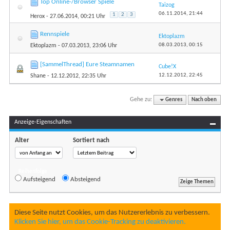
Top Online-/Browser Spiele
Taizog
06.11.2014,
21:44
1
2
3
Herox
- 27.06.2014, 00:21 Uhr
Rennspiele
Ektoplazm
08.03.2013,
00:15
Ektoplazm
- 07.03.2013, 23:06 Uhr
[SammelThread] Eure Steamnamen
Cube!X
12.12.2012,
22:45
Shane
- 12.12.2012, 22:35 Uhr
Gehe zu:
Genres
Nach oben
Anzeige-Eigenschaften
Alter
Sortiert nach
Reihenfolge
Aufsteigend
Absteigend
Diese Seite nutzt Cookies, um das Nutzererlebnis zu verbessern.
Klicken Sie hier, um das Cookie-Tracking zu deaktivieren.