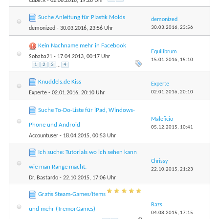
Cube!X
- 02.06.2016, 19:28 Uhr
Suche Anleitung für Plastik Molds
demonized
30.03.2016,
23:56
demonized
- 30.03.2016, 23:56 Uhr
Kein Nachname mehr in Facebook
Equilibrum
Sobaba21
- 17.04.2013, 00:17 Uhr
15.01.2016,
15:10
1
2
3
...
4
Knuddels.de Kiss
Experte
02.01.2016,
20:10
Experte
- 02.01.2016, 20:10 Uhr
Suche To-Do-Liste für iPad, Windows-
Maleficio
Phone und Android
05.12.2015,
10:41
Accountuser
- 18.04.2015, 00:53 Uhr
Ich suche: Tutorials wo ich sehen kann
Chrissy
wie man Ränge macht.
22.10.2015,
21:23
Dr. Bastardo
- 22.10.2015, 17:06 Uhr
Gratis Steam-Games/Items
Bazs
und mehr (TremorGames)
04.08.2015,
17:15