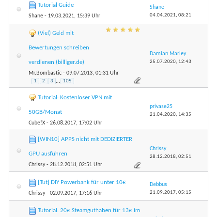
Tutorial Guide
Shane
04.04.2021,
08:21
Shane
- 19.03.2021, 15:39 Uhr
(Viel) Geld mit
Bewertungen schreiben
Damian Marley
25.07.2020,
12:43
verdienen (billiger.de)
Mr.Bombastic
- 09.07.2013, 01:31 Uhr
1
2
3
...
105
Tutorial: Kostenloser VPN mit
privase25
50GB/Monat
21.04.2020,
14:35
Cube!X
- 26.08.2017, 17:02 Uhr
[WIN10] APPS nicht mit DEDIZIERTER
Chrissy
GPU ausführen
28.12.2018,
02:51
Chrissy
- 28.12.2018, 02:51 Uhr
[Tut] DIY Powerbank für unter 10€
Debbus
21.09.2017,
05:15
Chrissy
- 02.09.2017, 17:16 Uhr
Tutorial: 20€ Steamguthaben für 13€ im