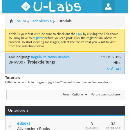
U-Labs
Forum
Technikecke
Tutorials
If this is your first visit, be sure to check out the
FAQ
by clicking the link above.
You may have to
register
before you can post: click the register link above to
proceed. To start viewing messages, select the forum that you want to visit
from the selection below.
12.01.2012
Ankündigung:
Regeln im News-Bereich
DMW007
(
Projektleitung
)
Hits:
616.347
Tutorials
Hilfethemen und Anleitungen zu jeglichen Themen können hier verfasst werden
Forum-Optionen
Forum durchsuchen
Unterforen
eBooks
3
33
Allgemeine eBooks
THEMEN
BEITRÄGE