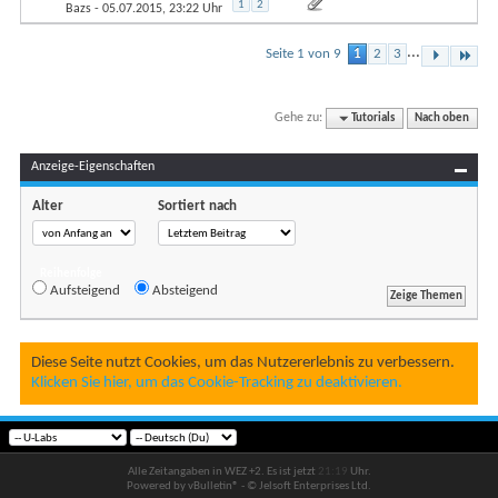
1
2
Bazs
- 05.07.2015, 23:22 Uhr
...
Seite 1 von 9
1
2
3
Gehe zu:
Tutorials
Nach oben
Anzeige-Eigenschaften
Alter
Sortiert nach
Reihenfolge
Aufsteigend
Absteigend
Diese Seite nutzt Cookies, um das Nutzererlebnis zu verbessern.
Klicken Sie hier, um das Cookie-Tracking zu deaktivieren.
Alle Zeitangaben in WEZ +2. Es ist jetzt
21:19
Uhr.
Powered by vBulletin® - © Jelsoft Enterprises Ltd.