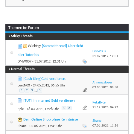
Themen im Forum
...
Seite 1 von 9
1
2
3
» Sticky Threads
Wichtig:
[Sammelthread] Übersicht
DMW007
aller Tutorials
31.07.2012,
12:31
DMW007
- 31.07.2012, 12:31 Uhr
» Normal Threads
[Cash-King]Geld verdienen.
Ahnungsloser
LeetN0X
- 24.05.2012, 06:55 Uhr
09.08.2025,
08:58
1
2
3
...
5
[TUT] Im Internet Geld verdienen
PetaByte
21.12.2023,
04:27
1
2
Epic
- 18.03.2011, 17:28 Uhr
Dein Online Shop ohne Kenntnisse
Shane
07.06.2021,
11:26
Shane
- 05.06.2021, 17:41 Uhr