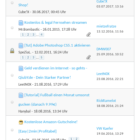
Cube!X
Shop!
03.07.2017,
13:16
Cube!X
- 30.06.2017, 00:45 Uhr
Kostenlos & legal Fernsehen streamen
mietzefratze
Mr.Bombastic
- 26.01.2015, 17:28 Uhr
13.12.2016,
11:56
1
2
3
...
4
[Tut] Adobe Photoshop CS5.1 aktivieren
DMW007
SpeZiaL.
- 12.02.2011, 16:24 Uhr
25.09.2016,
10:52
1
2
3
...
5
Geld verdienen im Internet - so gehts -
LeetN0X
QiubY.de - Dein Starker Partner!
23.08.2016,
22:21
LeetN0X
- 21.08.2016, 17:29 Uhr
[Tutorial] Fußball einen Monat umsonst
RickRamelot
gucken (danach 9.99€)
18.08.2016,
21:24
Hanybal
- 18.08.2016, 13:34 Uhr
Kostenlose Amazon-Gutscheine!
VW Kaefer
[Easy|2min|Profitabel]
19.06.2016,
13:29
1
2