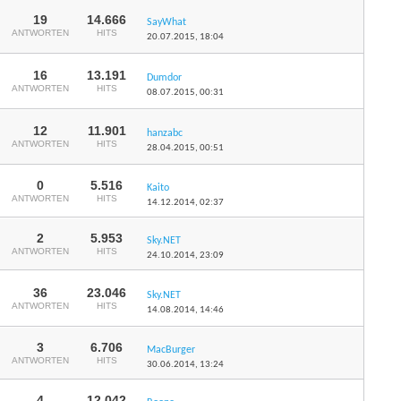
19
14.666
SayWhat
ANTWORTEN
HITS
20.07.2015,
18:04
16
13.191
Dumdor
ANTWORTEN
HITS
08.07.2015,
00:31
12
11.901
hanzabc
ANTWORTEN
HITS
28.04.2015,
00:51
0
5.516
Kaito
ANTWORTEN
HITS
14.12.2014,
02:37
2
5.953
Sky.NET
ANTWORTEN
HITS
24.10.2014,
23:09
36
23.046
Sky.NET
ANTWORTEN
HITS
14.08.2014,
14:46
3
6.706
MacBurger
ANTWORTEN
HITS
30.06.2014,
13:24
4
12.042