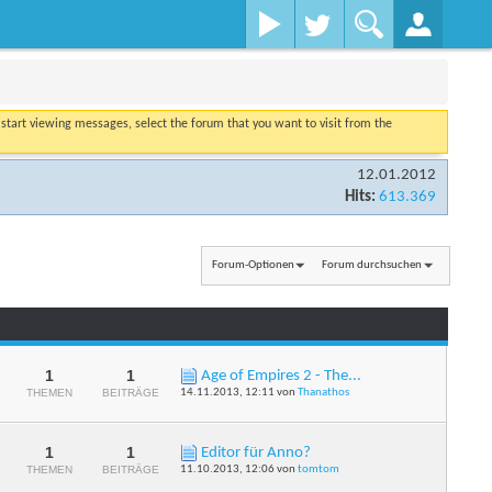
o start viewing messages, select the forum that you want to visit from the
12.01.2012
Hits:
613.369
Forum-Optionen
Forum durchsuchen
1
1
Age of Empires 2 - The...
RSS-
THEMEN
BEITRÄGE
14.11.2013,
12:11
von
Thanathos
Feed
dieses
Forums
anzeigen
1
1
Editor für Anno?
RSS-
THEMEN
BEITRÄGE
11.10.2013,
12:06
von
tomtom
Feed