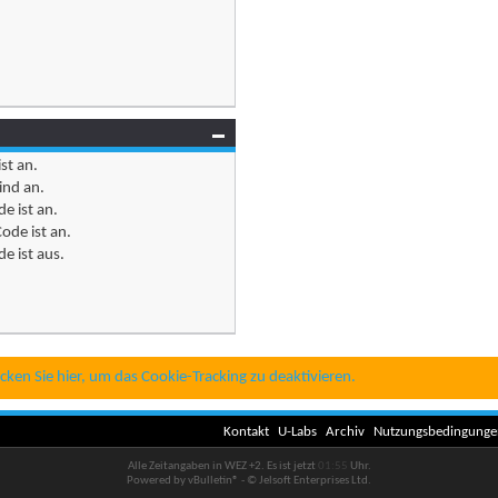
ist
an
.
ind
an
.
e ist
an
.
ode ist
an
.
e ist
aus
.
icken Sie hier, um das Cookie-Tracking zu deaktivieren.
Kontakt
U-Labs
Archiv
Nutzungsbedingunge
Alle Zeitangaben in WEZ +2. Es ist jetzt
01:55
Uhr.
Powered by vBulletin® - © Jelsoft Enterprises Ltd.