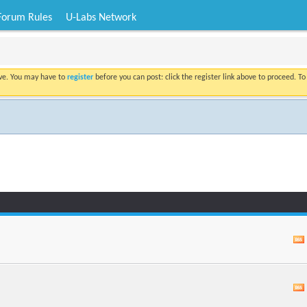
Forum Rules
U-Labs Network
ove. You may have to
register
before you can post: click the register link above to proceed. T