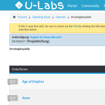
U-Labs
Portal
Community
Forum
Gaming Area
Genres
Strategiespiele
If this is your first visit, be sure to check out the
FAQ
by clicking the link ab
selection below.
Ankündigung:
Regeln im News-Bereich
DMW007
(
Projektleitung
)
Strategiespiele
Unterforen
Age of Empires
Anno