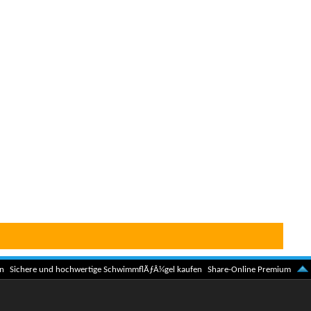
n
Sichere und hochwertige SchwimmflÃƒÂ¼gel kaufen
Share-Online Premium