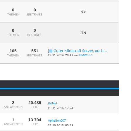
dieses
Forums
anzeigen
0
0
Nie
RSS-
THEMEN
BEITRÄGE
Feed
dieses
Forums
anzeigen
0
0
Nie
RSS-
THEMEN
BEITRÄGE
Feed
dieses
Forums
anzeigen
105
551
Guter Minecraft Server, auch...
RSS-
THEMEN
BEITRÄGE
29.11.2014,
20:41
von
DMW007
Feed
dieses
Forums
anzeigen
2
20.489
BitNet
ANTWORTEN
HITS
20.11.2016,
17:24
1
13.704
Aphelion007
ANTWORTEN
HITS
28.10.2015,
00:39