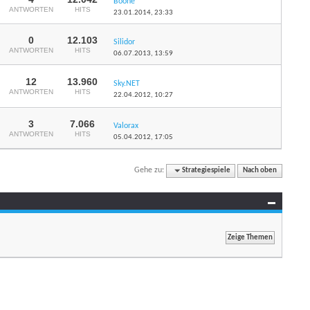
Boone
ANTWORTEN
HITS
23.01.2014,
23:33
0
12.103
Silidor
ANTWORTEN
HITS
06.07.2013,
13:59
12
13.960
Sky.NET
ANTWORTEN
HITS
22.04.2012,
10:27
3
7.066
Valorax
ANTWORTEN
HITS
05.04.2012,
17:05
Gehe zu:
Strategiespiele
Nach oben