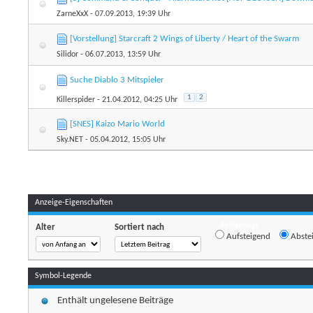
ZarneXxX
- 07.09.2013, 19:39 Uhr
[Vorstellung] Starcraft 2 Wings of Liberty / Heart of the Swarm
Silidor
- 06.07.2013, 13:59 Uhr
Suche Diablo 3 Mitspieler
1
2
Killerspider
- 21.04.2012, 04:25 Uhr
[SNES] Kaizo Mario World
Sky.NET
- 05.04.2012, 15:05 Uhr
Anzeige-Eigenschaften
Reihenfolge
Alter
Sortiert nach
Aufsteigend
Abste
Symbol-Legende
Enthält ungelesene Beiträge