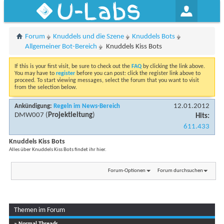
U-Labs
Forum
Knuddels und die Szene
Knuddels Bots
Allgemeiner Bot-Bereich
Knuddels Kiss Bots
If this is your first visit, be sure to check out the
FAQ
by clicking the link above.
You may have to
register
before you can post: click the register link above to
proceed. To start viewing messages, select the forum that you want to visit
from the selection below.
12.01.2012
Ankündigung:
Regeln im News-Bereich
DMW007
(
Projektleitung
)
Hits:
611.433
Knuddels Kiss Bots
Alles über Knuddels Kiss Bots findet ihr hier.
Forum-Optionen
Forum durchsuchen
Themen im Forum
» Normal Threads