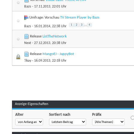
Bazs
- 17.11.2013, 22:01 Uhr
Umfrage: Vorschau
TV Stream Player by Bazs
1
2
3
...
4
Bazs
- 16.01.2014, 22:38 Uhr
Release
ListTheNetwork
Next
- 27.12.2013, 20:38 Uhr
Release
MangoEJ - JappyBot
!lkay
- 16.09.2013, 22:18 Uhr
Anzeige-Eigenschaften
Alter
Sortiert nach
Präfix