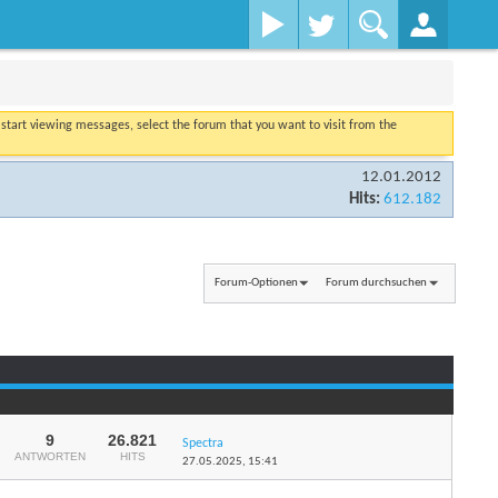
o start viewing messages, select the forum that you want to visit from the
12.01.2012
Hits:
612.182
Forum-Optionen
Forum durchsuchen
...
Seite 1 von 9
1
2
3
9
26.821
Spectra
ANTWORTEN
HITS
27.05.2025,
15:41