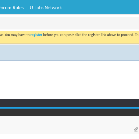
Forum Rules
U-Labs Network
ove. You may have to
register
before you can post: click the register link above to proceed. T