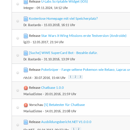
Release
U-Labs Scriptable Widget (iOS)
Integer
- 09.11.2024, 14:12 Uhr
Kostenlose Homepage mit viel Speicherplatz?
Dr. Bastardo
- 15.03.2018, 16:11 Uhr
Release
Star Wars X-Wing Missions erste Testversion (Androide)
lg23
- 12.05.2017, 21:14 Uhr
[Suche] WWE SuperCard Bot - Bezahle dafür.
Dr. Bastardo
- 31.10.2016, 13:39 Uhr
Release
PokeSniper - Fange seltene Pokemon wie Relaxo, Lapras 
1
2
3
rVs14
- 30.07.2016, 15:44 Uhr
Release
Chatbase 1.0.0
MariusEistee
- 20.01.2016, 21:59 Uhr
Vorschau
[S] Betatester für Chatbase
MariusEistee
- 14.01.2016, 21:08 Uhr
Release
Ausbildungsbericht.NET V1.0.0.0
1
2