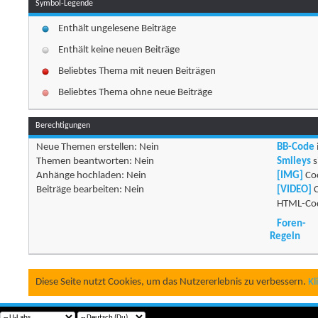
Symbol-Legende
Enthält ungelesene Beiträge
Enthält keine neuen Beiträge
Beliebtes Thema mit neuen Beiträgen
Beliebtes Thema ohne neue Beiträge
Berechtigungen
Neue Themen erstellen:
Nein
BB-Code
Themen beantworten:
Nein
Smileys
s
Anhänge hochladen:
Nein
[IMG]
Cod
Beiträge bearbeiten:
Nein
[VIDEO]
C
HTML-Cod
Foren-
Regeln
Diese Seite nutzt Cookies, um das Nutzererlebnis zu verbessern.
Kl