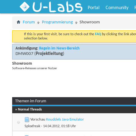
U-Labs
Portal
Community
Forum
Programmierung
Showroom
If this is your first visit, be sure to check out the
FAQ
by clicking the link ab
selection below.
Ankündigung:
Regeln im News-Bereich
DMW007
(
Projektleitung
)
Showroom
Software-Releases unserer Nutzer
Themen im Forum
» Normal Threads
Vorschau
Knuddels Java Emulator
Sploxfreak
- 14.04.2012, 01:18 Uhr