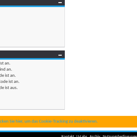
ist
an
.
ind
an
.
e ist
an
.
ode ist
an
.
e ist
aus
.
icken Sie hier, um das Cookie-Tracking zu deaktivieren.
Kontakt
U-Labs
Archiv
Nutzungsbedingunge