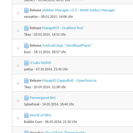
Sky.NET
- 01.04.2013, 00:27 Uhr
Release
zAddon Manager v1.2 - WoW Addon Manager
exception
- 08.01.2015, 14:06 Uhr
Release
MangoEGT - Gradient Tool
!lkay
- 03.01.2015, 14:15 Uhr
Release
Android-App: "HardBasePlayer"
Bazs
- 18.11.2014, 18:57 Uhr
U-Labs Stylish
patlux
- 07.10.2014, 21:45 Uhr
Release
MangoEJ (JappyBot) - OpenSource
!lkay
- 20.09.2014, 12:38 Uhr
Pennergame Bot
Sploxfreak
- 14.05.2014, 16:40 Uhr
World of RPG
Bubble Gum
- 06.05.2014, 21:30 Uhr
Vorschau
Visual Basic Theme Archiv