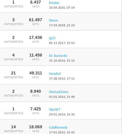
1
6.437
Reydas
ANTWORTEN
HITS
10.04.2025,
07:14
3
61.497
Devon
ANTWORTEN
HITS
17.03.2018,
21:23
2
17.436
lg23
ANTWORTEN
HITS
05.11.2017,
15:55
4
11.456
Dr. Bastardo
ANTWORTEN
HITS
31.10.2016,
21:15
21
49.311
Hanybal
ANTWORTEN
HITS
17.08.2016,
17:11
2
8.940
MariusEistee
ANTWORTEN
HITS
01.02.2016,
21:40
1
7.425
Sky.NET
ANTWORTEN
HITS
29.01.2016,
15:35
14
18.069
ColdRemedy
ANTWORTEN
HITS
17.01.2015,
15:41