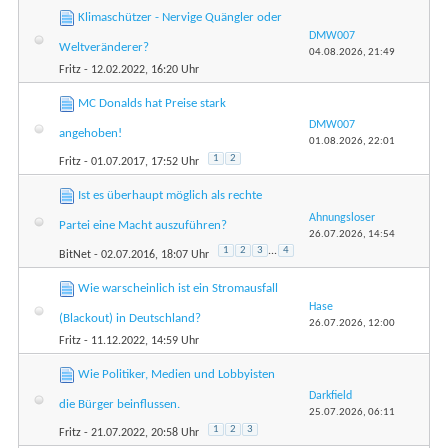
Klimaschützer - Nervige Quängler oder
DMW007
Weltveränderer?
04.08.2026,
21:49
Fritz
- 12.02.2022, 16:20 Uhr
MC Donalds hat Preise stark
DMW007
angehoben!
01.08.2026,
22:01
1
2
Fritz
- 01.07.2017, 17:52 Uhr
Ist es überhaupt möglich als rechte
Ahnungsloser
Partei eine Macht auszuführen?
26.07.2026,
14:54
1
2
3
...
4
BitNet
- 02.07.2016, 18:07 Uhr
Wie warscheinlich ist ein Stromausfall
Hase
(Blackout) in Deutschland?
26.07.2026,
12:00
Fritz
- 11.12.2022, 14:59 Uhr
Wie Politiker, Medien und Lobbyisten
Darkfield
die Bürger beinflussen.
25.07.2026,
06:11
1
2
3
Fritz
- 21.07.2022, 20:58 Uhr