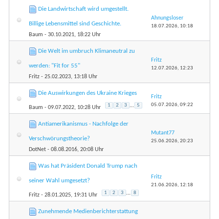
Die Landwirtschaft wird umgestellt.
Ahnungsloser
Billige Lebensmittel sind Geschichte.
18.07.2026,
10:18
Baum
- 30.10.2021, 18:22 Uhr
Die Welt im umbruch Klimaneutral zu
Fritz
werden: "Fit for 55"
12.07.2026,
12:23
Fritz
- 25.02.2023, 13:18 Uhr
Die Auswirkungen des Ukraine Krieges
Fritz
05.07.2026,
09:22
1
2
3
...
5
Baum
- 09.07.2022, 10:28 Uhr
Antiamerikanismus - Nachfolge der
Mutant77
Verschwörungstheorie?
25.06.2026,
20:23
DotNet
- 08.08.2016, 20:08 Uhr
Was hat Präsident Donald Trump nach
Fritz
seiner Wahl umgesetzt?
21.06.2026,
12:18
1
2
3
...
8
Fritz
- 28.01.2025, 19:31 Uhr
Zunehmende Medienberichterstattung