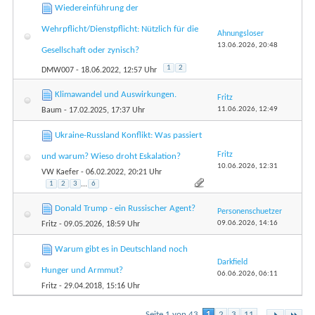
Wiedereinführung der
Wehrpflicht/Dienstpflicht: Nützlich für die
Ahnungsloser
13.06.2026,
20:48
Gesellschaft oder zynisch?
1
2
DMW007
- 18.06.2022, 12:57 Uhr
Klimawandel und Auswirkungen.
Fritz
11.06.2026,
12:49
Baum
- 17.02.2025, 17:37 Uhr
Ukraine-Russland Konflikt: Was passiert
Fritz
und warum? Wieso droht Eskalation?
10.06.2026,
12:31
VW Kaefer
- 06.02.2022, 20:21 Uhr
1
2
3
...
6
Donald Trump - ein Russischer Agent?
Personenschuetzer
09.06.2026,
14:16
Fritz
- 09.05.2026, 18:59 Uhr
Warum gibt es in Deutschland noch
Darkfield
Hunger und Armmut?
06.06.2026,
06:11
Fritz
- 29.04.2018, 15:16 Uhr
...
Seite 1 von 43
1
2
3
11