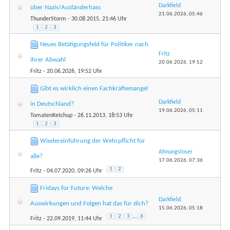
Darkfield
über Nazis/Ausländerhass
21.06.2026,
05:46
ThunderStorm
- 30.08.2015, 21:46 Uhr
1
2
3
Neues Betätigungsfeld für Politiker nach
Fritz
ihrer Abwahl
20.06.2026,
19:52
Fritz
- 20.06.2026, 19:52 Uhr
Gibt es wirklich einen Fachkräftemangel
Darkfield
in Deutschland?
19.06.2026,
05:11
TomatenKetchup
- 26.11.2013, 18:53 Uhr
1
2
3
Wiedereinführung der Wehrpflicht für
Ahnungsloser
alle?
17.06.2026,
07:36
1
2
Fritz
- 04.07.2020, 09:26 Uhr
Fridays for Future: Welche
Darkfield
Auswirkungen und Folgen hat das für dich?
15.06.2026,
05:18
1
2
3
...
6
Fritz
- 22.09.2019, 11:44 Uhr