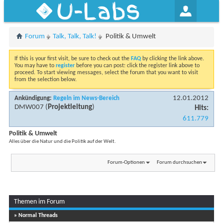
U-Labs
Forum
Talk, Talk, Talk!
Politik & Umwelt
If this is your first visit, be sure to check out the
FAQ
by clicking the link above.
You may have to
register
before you can post: click the register link above to
proceed. To start viewing messages, select the forum that you want to visit
from the selection below.
12.01.2012
Ankündigung:
Regeln im News-Bereich
DMW007
(
Projektleitung
)
Hits:
611.779
Politik & Umwelt
Alles über die Natur und die Politik auf der Welt.
Forum-Optionen
Forum durchsuchen
Themen im Forum
...
Seite 1 von 43
1
2
3
11
» Normal Threads