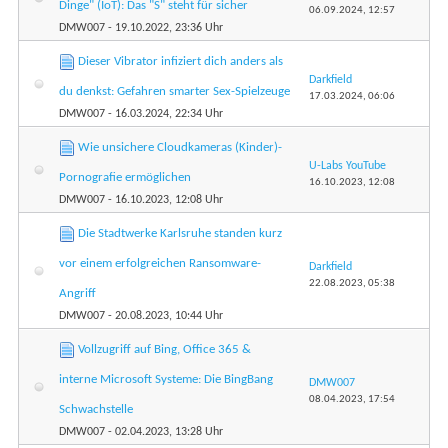
Dinge" (IoT): Das "S" steht für sicher
06.09.2024,
12:57
DMW007
- 19.10.2022, 23:36 Uhr
Dieser Vibrator infiziert dich anders als
Darkfield
du denkst: Gefahren smarter Sex-Spielzeuge
17.03.2024,
06:06
DMW007
- 16.03.2024, 22:34 Uhr
Wie unsichere Cloudkameras (Kinder)-
U-Labs YouTube
Pornografie ermöglichen
16.10.2023,
12:08
DMW007
- 16.10.2023, 12:08 Uhr
Die Stadtwerke Karlsruhe standen kurz
vor einem erfolgreichen Ransomware-
Darkfield
22.08.2023,
05:38
Angriff
DMW007
- 20.08.2023, 10:44 Uhr
Vollzugriff auf Bing, Office 365 &
interne Microsoft Systeme: Die BingBang
DMW007
08.04.2023,
17:54
Schwachstelle
DMW007
- 02.04.2023, 13:28 Uhr