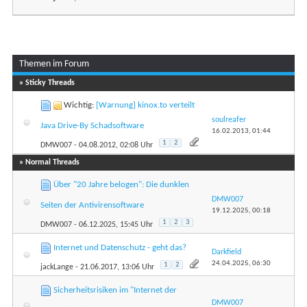
Themen im Forum
...
Seite 1 von 10
1
2
3
» Sticky Threads
Wichtig:
[Warnung] kinox.to verteilt
soulreafer
Java Drive-By Schadsoftware
16.02.2013,
01:44
1
2
DMW007
- 04.08.2012, 02:08 Uhr
» Normal Threads
Über "20 Jahre belogen": Die dunklen
DMW007
Seiten der Antivirensoftware
19.12.2025,
00:18
1
2
3
DMW007
- 06.12.2025, 15:45 Uhr
Internet und Datenschutz - geht das?
Darkfield
24.04.2025,
06:30
1
2
jackLange
- 21.06.2017, 13:06 Uhr
Sicherheitsrisiken im "Internet der
DMW007