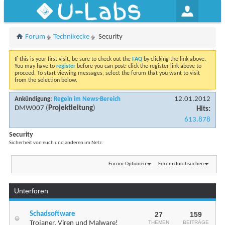
U-Labs
Forum
Technikecke
Security
If this is your first visit, be sure to check out the
FAQ
by clicking the link above.
You may have to
register
before you can post: click the register link above to
proceed. To start viewing messages, select the forum that you want to visit
from the selection below.
12.01.2012
Ankündigung:
Regeln im News-Bereich
DMW007
(
Projektleitung
)
Hits:
613.878
Security
Sicherheit von euch und anderen im Netz.
Forum-Optionen
Forum durchsuchen
Unterforen
Schadsoftware
27
159
Trojaner, Viren und Malware!
THEMEN
BEITRÄGE