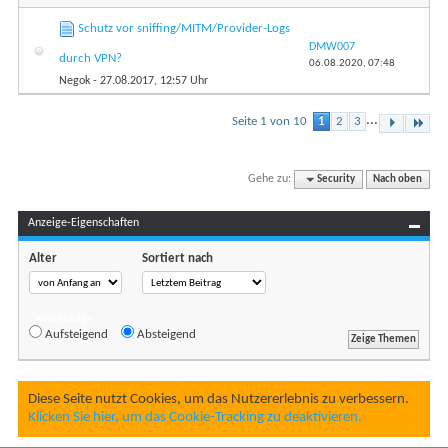
Schutz vor sniffing/MITM/Provider-Logs
DMW007
durch VPN?
06.08.2020,
07:48
Negok
- 27.08.2017, 12:57 Uhr
...
Seite 1 von 10
1
2
3
Gehe zu:
Security
Nach oben
Anzeige-Eigenschaften
Alter
Sortiert nach
Reihenfolge
Aufsteigend
Absteigend
Diese Seite nutzt Cookies, um das Nutzererlebnis zu verbessern.
Klicken Sie hier, um das Cookie-Tracking zu deaktivieren.