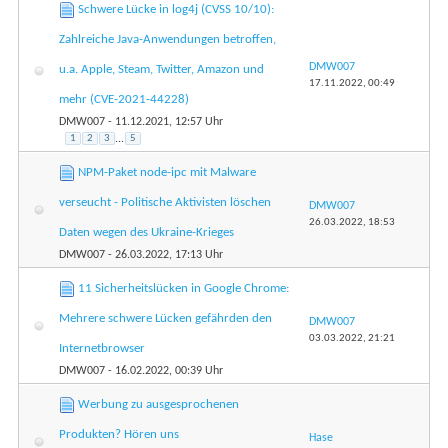
Schwere Lücke in log4j (CVSS 10/10):
Zahlreiche Java-Anwendungen betroffen,
DMW007
u.a. Apple, Steam, Twitter, Amazon und
17.11.2022,
00:49
mehr (CVE-2021-44228)
DMW007
- 11.12.2021, 12:57 Uhr
1
2
3
...
5
NPM-Paket node-ipc mit Malware
verseucht - Politische Aktivisten löschen
DMW007
26.03.2022,
18:53
Daten wegen des Ukraine-Krieges
DMW007
- 26.03.2022, 17:13 Uhr
11 Sicherheitslücken in Google Chrome:
Mehrere schwere Lücken gefährden den
DMW007
03.03.2022,
21:21
Internetbrowser
DMW007
- 16.02.2022, 00:39 Uhr
Werbung zu ausgesprochenen
Produkten? Hören uns
Hase