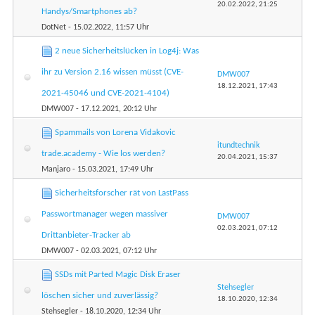
20.02.2022,
21:25
Handys/Smartphones ab?
DotNet
- 15.02.2022, 11:57 Uhr
2 neue Sicherheitslücken in Log4j: Was
ihr zu Version 2.16 wissen müsst (CVE-
DMW007
18.12.2021,
17:43
2021-45046 und CVE-2021-4104)
DMW007
- 17.12.2021, 20:12 Uhr
Spammails von Lorena Vidakovic
itundtechnik
trade.academy - Wie los werden?
20.04.2021,
15:37
Manjaro
- 15.03.2021, 17:49 Uhr
Sicherheitsforscher rät von LastPass
Passwortmanager wegen massiver
DMW007
02.03.2021,
07:12
Drittanbieter-Tracker ab
DMW007
- 02.03.2021, 07:12 Uhr
SSDs mit Parted Magic Disk Eraser
Stehsegler
löschen sicher und zuverlässig?
18.10.2020,
12:34
Stehsegler
- 18.10.2020, 12:34 Uhr