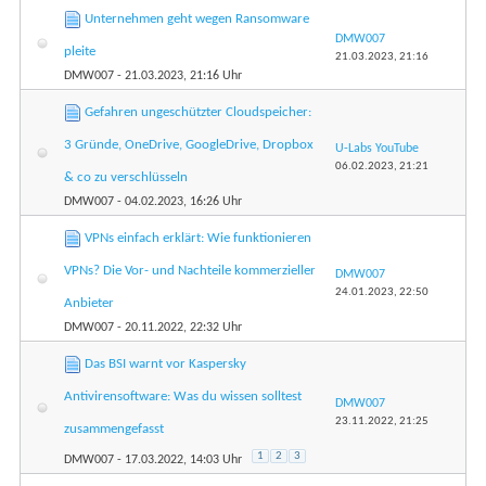
Unternehmen geht wegen Ransomware
DMW007
pleite
21.03.2023,
21:16
DMW007
- 21.03.2023, 21:16 Uhr
Gefahren ungeschützter Cloudspeicher:
3 Gründe, OneDrive, GoogleDrive, Dropbox
U-Labs YouTube
06.02.2023,
21:21
& co zu verschlüsseln
DMW007
- 04.02.2023, 16:26 Uhr
VPNs einfach erklärt: Wie funktionieren
VPNs? Die Vor- und Nachteile kommerzieller
DMW007
24.01.2023,
22:50
Anbieter
DMW007
- 20.11.2022, 22:32 Uhr
Das BSI warnt vor Kaspersky
Antivirensoftware: Was du wissen solltest
DMW007
23.11.2022,
21:25
zusammengefasst
1
2
3
DMW007
- 17.03.2022, 14:03 Uhr